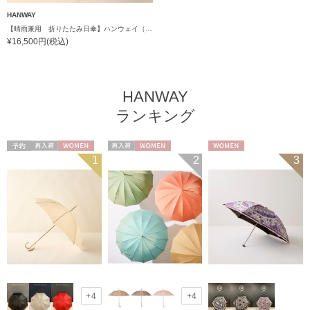
HANWAY
【晴雨兼用 折りたたみ日傘】ハンウェイ（ＨＡＮＷＡＹ）One point glory（ワンポイント・グローリー）
¥16,500円(税込)
HANWAY
ランキング
予約
再入荷
WOMEN
再入荷
WOMEN
WOMEN
1
2
3
+4
+4