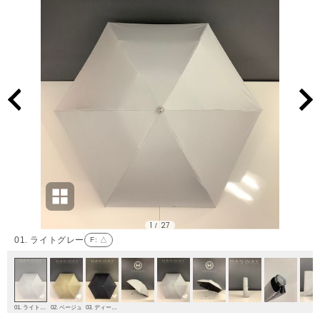
1
27
/
01. ライトグレー
F
: △
01. ライトグレー
02. ベージュ
03. ディープブルー