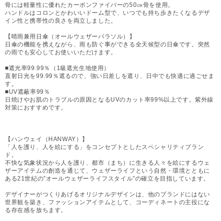
骨には軽量性に優れたカーボンファイバーの50㎝骨を使用。
ハンドルはコロンとかわいいドーム型で、いつでも持ち歩きたくなるデザ
イン性と携帯性の良さを両立しました。
【晴雨兼用日傘（オールウェザーパラソル）】
日傘の機能を携えながら、雨も防ぐ事ができる全天候型の日傘です。突然
の雨でも安心してお使いいただけます。
■遮光率99.99％（1級遮光生地使用）
直射日光を99.99％遮るので、強い日差しを遮り、日中でも快適に過ごせま
す。
■UV遮蔽率99％
日焼けやお肌のトラブルの原因となるUVのカット率99%以上です。紫外線
対策におすすめです。
【ハンウェイ（HANWAY）】
「人を護り、人を絵にする」をコンセプトとしたスペシャリティブラン
ド。
不快な気象状況から人を護り、都市（まち）に生きる人々を絵にするウェ
ザーアイテムの創造を通じて、ウェザーライフという自然・環境とともに
ある21世紀の”オールウェザーライフスタイル”の確立を目指しています。
デザイナーがつくりあげるオリジナルデザインは、他のブランドにはない
世界観を築き、ファッションアイテムとして、コーディネートの主役にな
る存在感を放ちます。