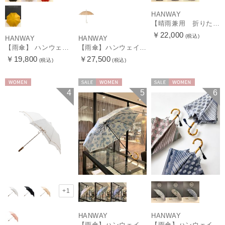
HANWAY
【晴雨兼用 折りたたみ日傘】ハンウェイ（ＨＡＮＷＡＹ）Vestido de frida（べスティード・デ・フリーダ）
￥22,000
(税込)
HANWAY
HANWAY
【雨傘】 ハンウェイ （HANWAY） Couturier クチュリエ 長傘 日本製
【雨傘】ハンウェイ （HANWAY ）真田耳（サナダミミ）長傘 日本製 カーボン骨
￥19,800
￥27,500
(税込)
(税込)
WOMEN
セール
WOMEN
セール
WOMEN
4
5
6
+1
HANWAY
HANWAY
【雨傘】ハンウェイ (HANWAY) Lily CJ（リリー・シー・ジェー） 日本製 親骨：51～55cm
【雨傘】ハンウェイ (HANWAY) Pカットジャカード Dot & Stripe mix CJ ドット・アンド・ストライプ・シー・ジェー ショート長傘 日本製