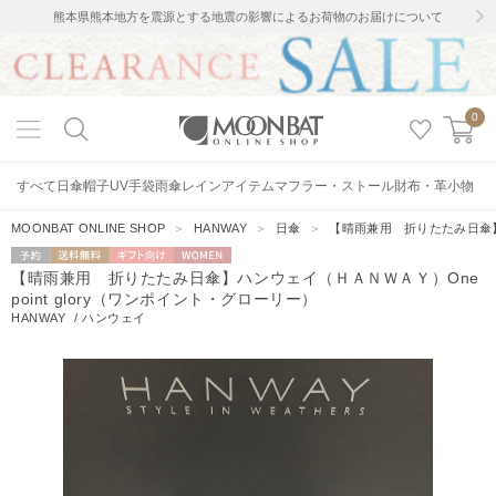
熊本県熊本地方を震源とする地震の影響によるお荷物のお届けについて
0
すべて
日傘
帽子
UV手袋
雨傘
レインアイテム
マフラー・ストール
財布・革小物
MOONBAT ONLINE SHOP
＞
HANWAY
＞
日傘
＞
【晴雨兼用 折りたたみ日傘】ハ
予約
送料無料
ギフト向
WOMEN
【晴雨兼用 折りたたみ日傘】ハンウェイ（ＨＡＮＷＡＹ）One
け
point glory（ワンポイント・グローリー）
HANWAY
/
ハンウェイ
3