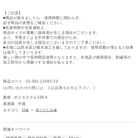
【ご注意】
■商品が届きましたら、使用時期に関わらず、
必ず商品の状態をご確認ください。
■生産時期や生産過程上、
商品サイズや重量に個体差が生じる場合がございます。
また、平置きによる手作業での測定のため、
多少の誤差が生じる場合がございますのでご了承ください。
■生地には防水及び撥水加工を施しておりますが、使用回数が増えると効果
は低下してまいります。
激しい雨の中で長時間誤使用となりますと、生地及び縫製部分、刺繍等の
加工部分から雨漏りする場合があります。
商品コード :
33-361-12042-23
(お問い合わせの際には、上記品番をお伝え下さい。)
素材 :
ポリエステル100％
原産国 :
中国
カテゴリ :
日傘
>
折りたたみ傘
関連キーワード