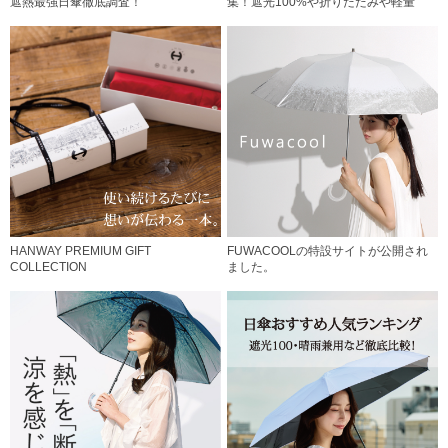
遮熱最強日傘徹底調査！
集！遮光100%や折りたたみや軽量
HANWAY PREMIUM GIFT
FUWACOOLの特設サイトが公開され
COLLECTION
ました。