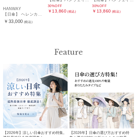
30%OFF
30%OFF
HANWAY
￥13,860
￥13,860
(税込)
(税込)
【日傘】 ヘレンカミンスキー（HELEN KAMINSKI） X ハンウェイ (HANWAY) コラボ プロヴァンスタイプ 麻無地 ラフィアコード 折りたたみ傘 曲がり手元 純パラソル
￥33,000
(税込)
Feature
【2026年】涼しい日傘おすすめ特集。
【2026年】日傘の選び方おすすめ特