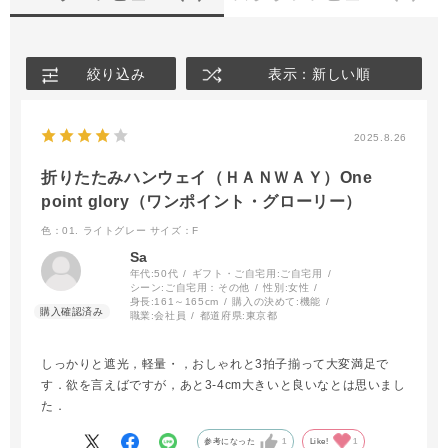
絞り込み
表示：新しい順
2025.8.26
折りたたみハンウェイ（ＨＡＮＷＡＹ）One
point glory（ワンポイント・グローリー）
色：01. ライトグレー
サイズ：F
Sa
年代:
50代
ギフト・ご自宅用:
ご自宅用
シーン:
ご自宅用：その他
性別:
女性
身長:
161～165cm
購入の決めて:
機能
職業:
会社員
都道府県:
東京都
しっかりと遮光，軽量・，おしゃれと3拍子揃って大変満足で
す．欲を言えばですが，あと3-4cm大きいと良いなとは思いまし
た．
参考になった
1
Like!
1