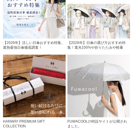
【2026年】涼しい日傘おすすめ特集。
【2026年】日傘の選び方おすすめ特
遮熱最強日傘徹底調査！
集！遮光100%や折りたたみや軽量
HANWAY PREMIUM GIFT
FUWACOOLの特設サイトが公開され
COLLECTION
ました。