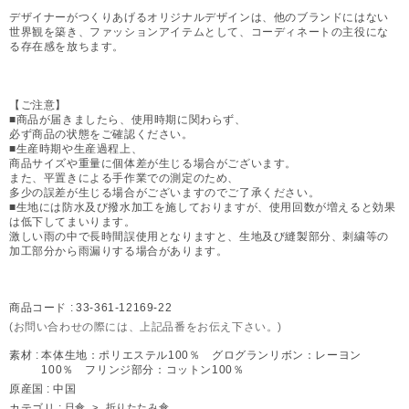
デザイナーがつくりあげるオリジナルデザインは、他のブランドにはない
世界観を築き、ファッションアイテムとして、コーディネートの主役にな
る存在感を放ちます。
【ご注意】
■商品が届きましたら、使用時期に関わらず、
必ず商品の状態をご確認ください。
■生産時期や生産過程上、
商品サイズや重量に個体差が生じる場合がございます。
また、平置きによる手作業での測定のため、
多少の誤差が生じる場合がございますのでご了承ください。
■生地には防水及び撥水加工を施しておりますが、使用回数が増えると効果
は低下してまいります。
激しい雨の中で長時間誤使用となりますと、生地及び縫製部分、刺繍等の
加工部分から雨漏りする場合があります。
商品コード :
33-361-12169-22
(お問い合わせの際には、上記品番をお伝え下さい。)
素材 :
本体生地：ポリエステル100％ グログランリボン：レーヨン
100％ フリンジ部分：コットン100％
原産国 :
中国
カテゴリ :
日傘
>
折りたたみ傘