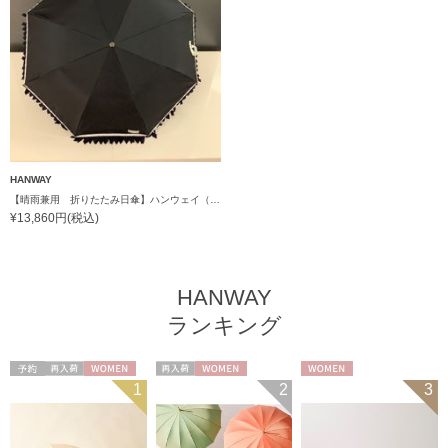
HANWAY
【晴雨兼用 折りたたみ日傘】ハンウェイ（ＨＡＮＷＡＹ）Emma（エマ）
¥13,860円(税込)
HANWAY
ランキング
予約
再入荷
WOMEN
再入荷
WOMEN
WOMEN
1
2
3