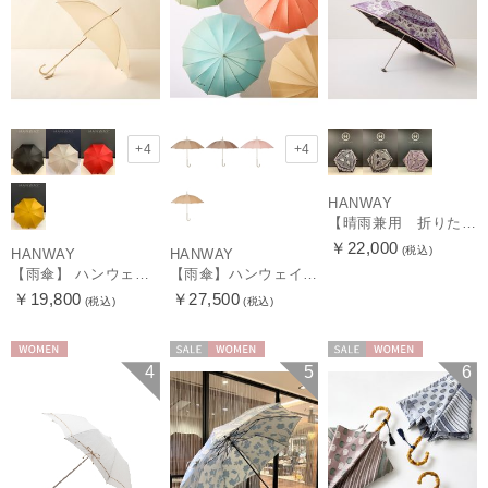
+4
+4
HANWAY
【晴雨兼用 折りたたみ日傘】ハンウェイ（ＨＡＮＷＡＹ）Vestido de frida（べスティード・デ・フリーダ）
￥22,000
(税込)
HANWAY
HANWAY
【雨傘】 ハンウェイ （HANWAY） Couturier クチュリエ 長傘 日本製
【雨傘】ハンウェイ （HANWAY ）真田耳（サナダミミ）長傘 日本製 カーボン骨
￥19,800
￥27,500
(税込)
(税込)
WOMEN
セール
WOMEN
セール
WOMEN
4
5
6