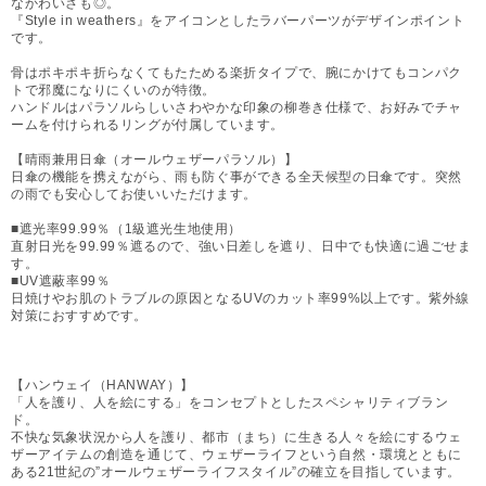
なかわいさも◎。
『Style in weathers』をアイコンとしたラバーパーツがデザインポイント
です。
骨はポキポキ折らなくてもたためる楽折タイプで、腕にかけてもコンパク
トで邪魔になりにくいのが特徴。
ハンドルはパラソルらしいさわやかな印象の柳巻き仕様で、お好みでチャ
ームを付けられるリングが付属しています。
【晴雨兼用日傘（オールウェザーパラソル）】
日傘の機能を携えながら、雨も防ぐ事ができる全天候型の日傘です。突然
の雨でも安心してお使いいただけます。
■遮光率99.99％（1級遮光生地使用）
直射日光を99.99％遮るので、強い日差しを遮り、日中でも快適に過ごせま
す。
■UV遮蔽率99％
日焼けやお肌のトラブルの原因となるUVのカット率99%以上です。紫外線
対策におすすめです。
【ハンウェイ（HANWAY）】
「人を護り、人を絵にする」をコンセプトとしたスペシャリティブラン
ド。
不快な気象状況から人を護り、都市（まち）に生きる人々を絵にするウェ
ザーアイテムの創造を通じて、ウェザーライフという自然・環境とともに
ある21世紀の”オールウェザーライフスタイル”の確立を目指しています。