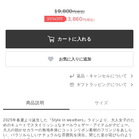
19,800
円(税込)
13,860
30%OFF
円(税込)
カートに入れる
お気に入りに追加
返品・キャンセルについて
ギフトラッピングについて
商品説明
サイズ
2025年春夏より誕生した『Style in weathers』ラインより、大人女子のた
めのキュートでスタイリッシュなオールウェザー・アイテムがデビュー。
大人の効かせカラーの無地本体にコットンリボン素材のフリンジをあしら
い、パラソルらしいナチュラルな雰囲気を演出。閉じた姿が花びらのよう