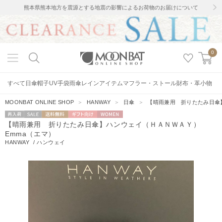
熊本県熊本地方を震源とする地震の影響によるお荷物のお届けについて
0
すべて
日傘
帽子
UV手袋
雨傘
レインアイテム
マフラー・ストール
財布・革小物
MOONBAT ONLINE SHOP
＞
HANWAY
＞
日傘
＞
【晴雨兼用 折りたたみ日傘
再入荷
セー
送料無料
ギフト向
WOMEN
【晴雨兼用 折りたたみ日傘】ハンウェイ（ＨＡＮＷＡＹ）
ル
け
Emma（エマ）
HANWAY
/
ハンウェイ
8