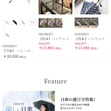
+1
HANWAY
HANWAY
【雨傘】ハンウェイ (HANWAY) Lily CJ（リリー・シー・ジェー） 日本製 親骨：51～55cm
【雨傘】ハンウェイ (HANWAY) Pカットジャカード Dot & Stripe mix CJ ドット・アンド・ストライプ・シー・ジェー ショート長傘 日本製
30%OFF
30%OFF
HANWAY
￥13,860
￥13,860
(税込)
(税込)
【日傘】 ヘレンカミンスキー（HELEN KAMINSKI） X ハンウェイ (HANWAY) コラボ プロヴァンスタイプ 麻無地 ラフィアコード 折りたたみ傘 曲がり手元 純パラソル
￥33,000
(税込)
Feature