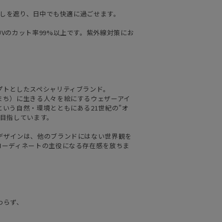
日差しを遮り、日中でも快適に過ごせます。
Vのカット率99%以上です。紫外線対策にお
プトとしたスペシャリティブランド。
まち）に生きる人々を絵にするウェザーアイ
いう自然・環境とともにある21世紀の”オ
を目指しています。
デザインは、他のブランドにはない世界観を
コーディネートの主役になる存在感を放ちま
わらず、