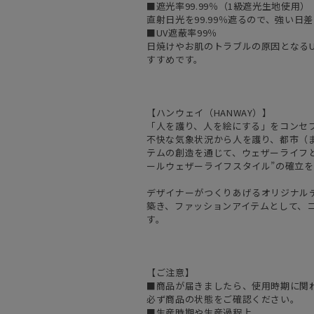
■遮光率99.99％（1級遮光生地使用）
直射日光を99.99％遮るので、強い
■UV遮蔽率99％
日焼けやお肌のトラブルの原因となるU
すすめです。
【ハンウェイ（HANWAY）】
「人を護り、人を絵にする」をコンセ
不快な気象状況から人を護り、都市（
テムの創造を通じて、ウェザーライフと
ールウェザーライフスタイル”の確立
デザイナーがつくりあげるオリジナル
築き、ファッションアイテムとして、
す。
【ご注意】
■商品が届きましたら、使用時期に関
必ず商品の状態をご確認ください。
■生産時期や生産過程上、