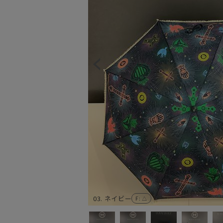
03. ネイビー
F
: △