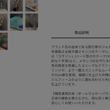
商品説明
ブランド名の由来である旅行家のジョナ
年春夏は太陽の国メキシコをテーマに
は『コラソン』(ハート型のモチーフ)
的な十字架)など、メキシコのお守り
色彩感覚を意識したユニークなグラフ
リンジが、より一層エスニックなムー
の50㎝骨を使用。細身に仕上げた中
ミルフィーユのように重ね合わせた木
仕上げています。
【晴雨兼用日傘（オールウェザーパラ
日傘の機能を携えながら、雨も防ぐ事
安心してお使いいただけます。