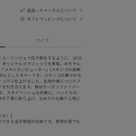
返品・キャンセルについて
ギフトラッピングについて
サイズ
ス・ハンウェイ氏が旅をするように、2025
、オリジナルグラフィックを表現。本モデル
や『メキシカンピューター』(メキシコの装飾
を中心としたモチーフを、メキシコの華やかな
ィックに仕上げました。生地の端についたフ
ドを引き立てます。骨はカーボンファイバー
棒は、スタイリッシュな印象に。ハンドルは、
材を丁寧に削り上げ、なめらかな触り心地に
ソル）】
ができる全天候型の日傘です。突然の雨でも