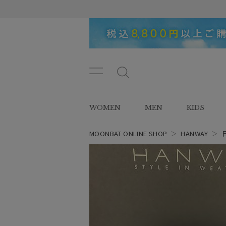
メニ
メ
ュー
ニ
ボタ
ュ
WOMEN
MEN
KIDS
ン
ー
ボ
タ
MOONBAT ONLINE SHOP
＞
HANWAY
＞
ン