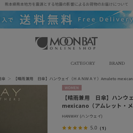
熊本県熊本地方を震源とする地震の影響によるお荷物のお届けについて
雨傘・日傘・マフラー・ストール・
帽子の通販｜MOONBAT ONLINE
SHOP（ムーンバットオンラインシ
CATEGORY
BRAND
ョップ）
日傘
＞
【晴雨兼用 日傘】ハンウェイ（ＨＡＮＷＡＹ）Amuleto mexic
WOMEN
【晴雨兼用 日傘】ハンウェイ
mexicano（アムレット・
HANWAY (ハンウェイ)
5.0
（1）