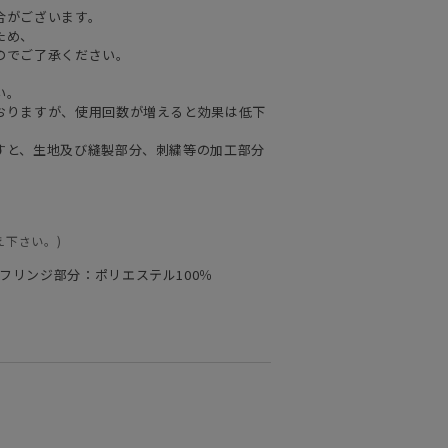
合がございます。
ため、
のでご了承ください。
い。
おりますが、使用回数が増えると効果は低下
すと、生地及び縫製部分、刺繍等の加工部分
え下さい。)
フリンジ部分：ポリエステル100％