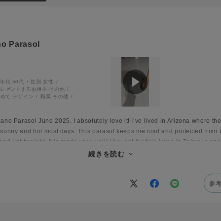
o Parasol
年代:
50代
性別:
女性
レゼントするお相手:
その他
めて:
デザイン
職業:
その他
 Parasol June 2025. I absolutely love it! I’ve lived in Arizona where the
 sunny and hot most days. This parasol keeps me cool and protected from th
and lightweight. It is made very well! I bought it while I was in Tokyo in on
er Hanway parasol when I return. It makes me feel happy every time I use it.
続きを読む
参