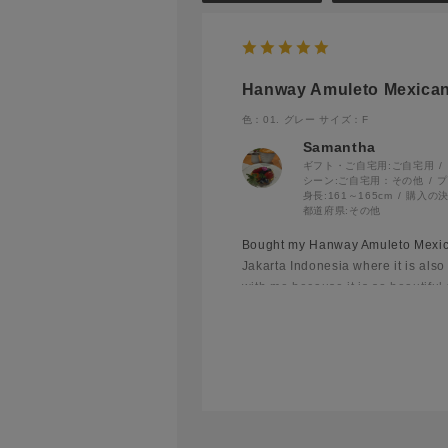
Hanway Amuleto Mexican
色：01. グレー
サイズ：F
Samantha
ギフト・ご自宅用:
ご自宅用
シーン:
ご自宅用：その他
プ
身長:
161～165cm
購入の決
都道府県:
その他
Bought my Hanway Amuleto Mexicano
Jakarta Indonesia where it is also
with me because it is so beautiful 
stores. I will definitely buy anoth
you