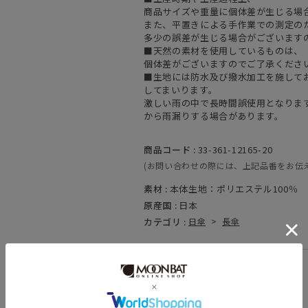
商品サイズや重量に個体差が生じる場
また、平置きによる手作業での測定の
多少の誤差が生じる場合がございます
■天然の素材を使用しているものは、
個体差がございますのでご了承くださ
■生地には防水及び撥水加工を施して
してまいります。
激しい雨の中で長時間誤使用となりま
から雨漏りする場合があります。
商品コード :
33-361-12165-20
(お問い合わせの際には、上記品番をお伝
素材 :
本体生地：ポリエステル100％ 
原産国 :
日本
カテゴリ :
日傘
>
長傘
関連キーワード
軽量
耐風傘
親骨：～50cm