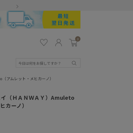
Gmailをお使いのお客様
0
お気
ロ
カー
に入
グ
ト
り
イ
ン
検
索
ano（アムレット・メヒカーノ）
（ＨＡＮＷＡＹ）Amuleto
メヒカーノ）