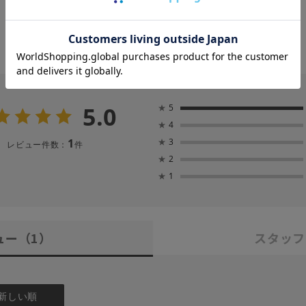
5.0
★
5
★
4
1
★
3
レビュー件数：
件
★
2
★
1
ュー
（1）
スタッフ
新しい順