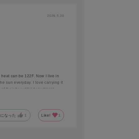
2026.5.30
 heat can be 122F. Now I live in
e sun everyday. I love carrying it
e of their beautiful department
 It is my favorite accessory. Thank
考になった
1
Like!
1