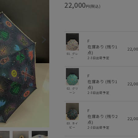
22,000
円(税込)
F
在庫あり (残り
1
22,0
点)
01. グレ
2-3日出荷予定
ー
F
在庫あり (残り
1
22,0
点)
02. グリ
2-3日出荷予定
ーン
F
在庫あり (残り
2
22,0
点)
03. ネイ
2-3日出荷予定
ビー