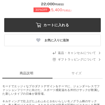
22,000
円(税込)
15,400
30%OFF
円(税込)
カートに入れる
お気に入りに追加
返品・キャンセルについて
ギフトラッピングについて
商品説明
サイズ
モードでエッジィなプロダクトデザインをテーマに、ジェンダーレスでフ
ァッションフリークに向けた、スポーツ感覚溢れる外付けサックが附属し
た新しいタイプの日傘が新登場。
キルティングで仕上げたふわふわとかわいらしいモノグラム柄のサック
は、表と裏がバイカラー、またカラビナの脱着が可能なピスネームを附属