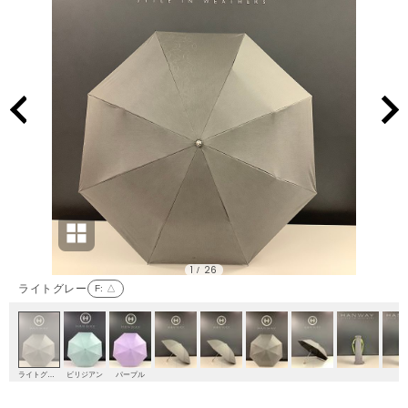
1
26
/
ライトグレー
F
: △
ライトグレー
ビリジアン
パープル