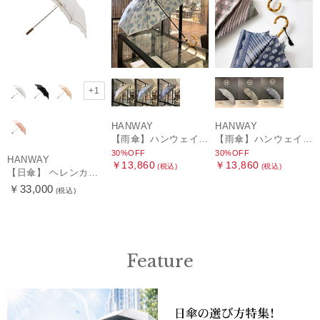
+1
HANWAY
HANWAY
【雨傘】ハンウェイ (HANWAY) Lily CJ（リリー・シー・ジェー） 日本製 親骨：51～55cm
【雨傘】ハンウェイ (HANWAY) Pカットジャカード Dot & Stripe mix CJ ドット・アンド・ストライプ・シー・ジェー ショート長傘 日本製
30%OFF
30%OFF
HANWAY
￥13,860
￥13,860
(税込)
(税込)
【日傘】 ヘレンカミンスキー（HELEN KAMINSKI） X ハンウェイ (HANWAY) コラボ プロヴァンスタイプ 麻無地 ラフィアコード 折りたたみ傘 曲がり手元 純パラソル
￥33,000
(税込)
Feature