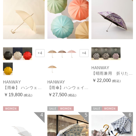
+4
+4
HANWAY
【晴雨兼用 折りたたみ日傘】ハンウェイ（ＨＡＮＷＡＹ）Vestido de frida（べスティード・デ・フリーダ）
￥22,000
(税込)
HANWAY
HANWAY
【雨傘】 ハンウェイ （HANWAY） Couturier クチュリエ 長傘 日本製
【雨傘】ハンウェイ （HANWAY ）真田耳（サナダミミ）長傘 日本製 カーボン骨
￥19,800
￥27,500
(税込)
(税込)
WOMEN
セール
WOMEN
セール
WOMEN
4
5
6