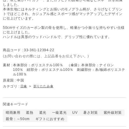
しました。
本体生地にはキルティングとお揃いのモノグラム柄が、さりげなくプリン
トでほどこされ、カジュアル感とスポーツ感がマッチアップしたデザイン
に仕上げています。
50cmサイズのカーボン製の骨を使用し、軽量かつ小振りな持ちやすい仕様
に仕上げました。
ハンドルは異形のウッドハンドルで、グリップ性に優れています。
商品コード :
33-361-12394-22
(お問い合わせの際には、上記品番をお伝え下さい。)
素材 :
本体部分：ポリエステル100％ （傘袋）本体部分：ナイロン
100％ 紐部分：ポリエステル100％ 刺繍部分：糸/板綿ポリエステ
ル100％
原産国 :
中国
カテゴリ :
日傘
>
折りたたみ傘
関連キーワード
晴雨兼用
遮熱
遮光
一級遮光
UV
暑さ対策
紫外線対策
親骨：～50cm
ギフトにおすすめ