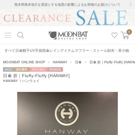
熊本県熊本地方を震源とする地震の影響によるお荷物のお届けについて
0
すべて
日傘
帽子
UV手袋
雨傘
レインアイテム
マフラー・ストール
財布・革小物
MOONBAT ONLINE SHOP
＞
HANWAY
＞
日傘
＞
日傘 折｜Fluffy-Fluffy [HANW
セー
送料無料
ギフト向
WOMEN
日傘 折｜Fluffy-Fluffy [HANWAY]
ル
け
HANWAY
/
ハンウェイ
0