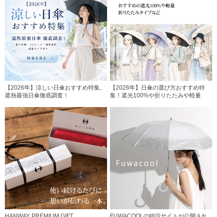
【2026年】涼しい日傘おすすめ特集。
【2026年】日傘の選び方おすすめ特
遮熱最強日傘徹底調査！
集！遮光100%や折りたたみや軽量
HANWAY PREMIUM GIFT
FUWACOOLの特設サイトが公開され