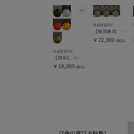
+3
HANWAY
【晴雨兼用 折りたたみ日傘】ハンウェイ（ＨＡＮＷＡＹ）Vestido de frida（べスティード・デ・フリーダ）
￥22,000
(税込)
HANWAY
【雨傘】 ハンウェイ （HANWAY） Couturier クチュリエ 長傘 日本製
￥19,800
(税込)