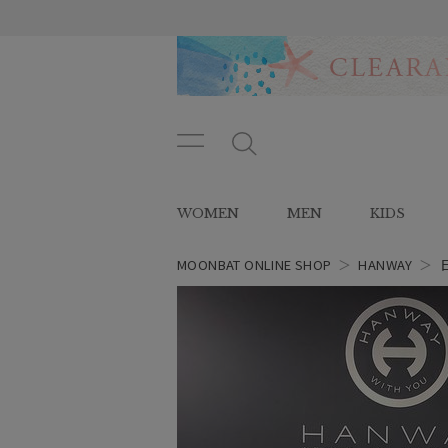
メニ
メ
ュー
ニ
ボタ
ュ
WOMEN
MEN
KIDS
ン
ー
ボ
タ
MOONBAT ONLINE SHOP
＞
HANWAY
＞
ン