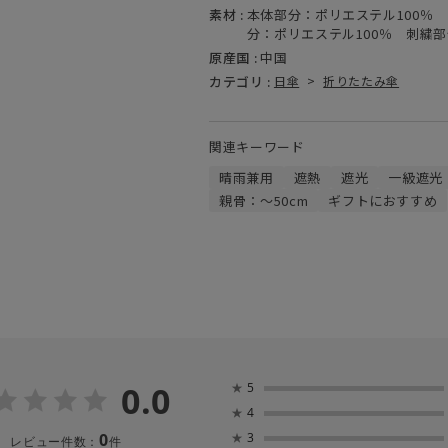
素材 :
本体部分：ポリエステル100％
分：ポリエステル100％ 刺繍部
原産国 :
中国
カテゴリ :
日傘
>
折りたたみ傘
関連キーワード
晴雨兼用
遮熱
遮光
一級遮光
親骨：～50cm
ギフトにおすすめ
0.0
★
5
★
4
0
★
3
レビュー件数：
件