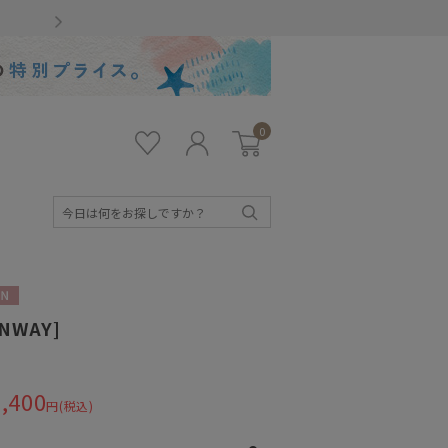
Gmailをお使いのお客様
0
お気
ロ
カー
に入
グ
ト
り
イ
ン
検
索
N
ANWAY]
,400
円(税込)