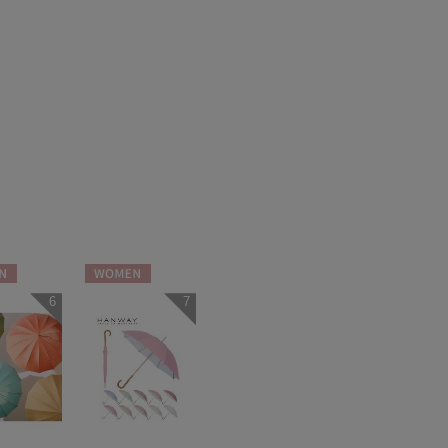
N
WOMEN
6
7