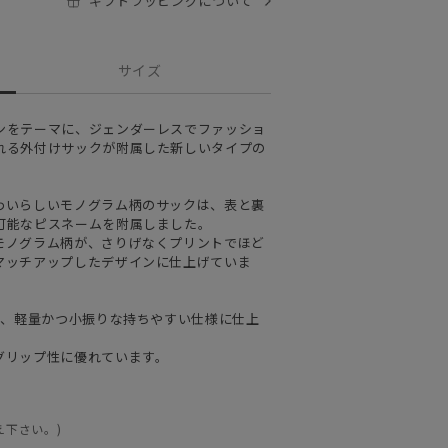
ギフトラッピングについて
サイズ
ンをテーマに、ジェンダーレスでファッショ
れる外付けサックが附属した新しいタイプの
わいらしいモノグラム柄のサックは、表と裏
可能なピスネームを附属しました。
モノグラム柄が、さりげなくプリントでほど
マッチアップしたデザインに仕上げていま
し、軽量かつ小振りな持ちやすい仕様に仕上
グリップ性に優れています。
え下さい。)