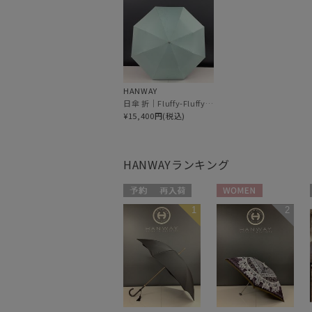
HANWAY
日傘 折｜Fluffy-Fluffy [HANWAY]
¥15,400円(税込)
HANWAY
ランキング
予約
再入荷
WOMEN
1
2
WOMEN