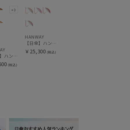
+3
HANWAY
【日傘】ハンウェイ (HANWAY) Pシエスタ 白ラミネート ナチュラルカラー 長傘 オールウェザー 遮光 竹手元 晴雨兼用 UV 日本製
AY
￥25,300
(税込)
【雨傘】ハンウェイ （HANWAY ）真田耳（サナダミミ）長傘 日本製 カーボン骨
500
(税込)