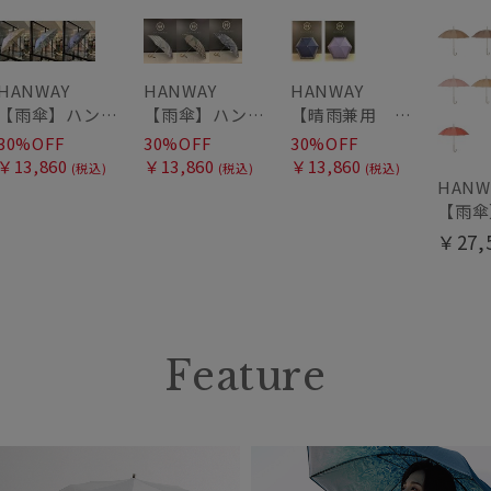
HANWAY
HANWAY
HANWAY
【雨傘】ハンウェイ (HANWAY) Lily CJ（リリー・シー・ジェー） 日本製 親骨：51～55cm
【雨傘】ハンウェイ (HANWAY) Pカットジャカード Dot & Stripe mix CJ ドット・アンド・ストライプ・シー・ジェー ショート長傘 日本製
【晴雨兼用 折りたたみ日傘】ハンウェイ（ＨＡＮＷＡＹ）HW street（ハンウェイ・ストリート）
30%OFF
30%OFF
30%OFF
￥13,860
￥13,860
￥13,860
(税込)
(税込)
(税込)
HANW
￥27,
Feature