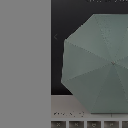
ビリジアン
F
: △