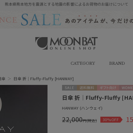
熊本県熊本地方を震源とする地震の影響によるお荷物のお届けについて
雨傘・日傘・マフラー・ストール・
帽子の通販｜MOONBAT ONLINE
SHOP（ムーンバットオンラインシ
CATEGORY
BRAND
ョップ）
日傘
＞
日傘 折｜Fluffy-Fluffy [HANWAY]
セール
送料無料
ギフト向け
WOME
日傘 折｜Fluffy-Fluffy [H
HANWAY (ハンウェイ)
22,000
15
30%OFF
円(税込)