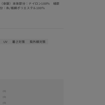
 （傘袋）本体部分：ナイロン100％ 紐部
分：糸/板綿ポリエステル100％
UV
暑さ対策
紫外線対策
(0)
(0)
(0)