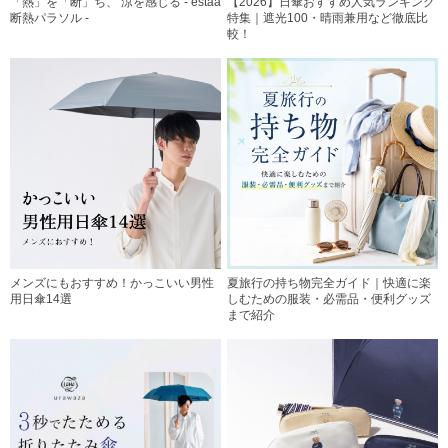
「熱」を「断」ち、 涼を感じる - estaa
【2026】日傘おすすめ人気ランキング
断熱パラソル -
特集｜遮光100・晴雨兼用など徹底比
較！
メンズにもおすすめ！かっこいい男性
夏旅行の持ち物完全ガイド｜快適に楽
用日傘14選
しむための服装・必需品・便利グッズ
まで紹介