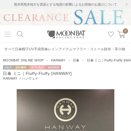
熊本県熊本地方を震源とする地震の影響によるお荷物のお届けについて
0
すべて
日傘
帽子
UV手袋
雨傘
レインアイテム
マフラー・ストール
財布・革小物
MOONBAT ONLINE SHOP
＞
HANWAY
＞
日傘
＞
日傘 ミニ｜Fluffy-Fluffy [HA
セー
送料無料
ギフト向
WOMEN
日傘 ミニ｜Fluffy-Fluffy [HANWAY]
ル
け
HANWAY
/
ハンウェイ
0