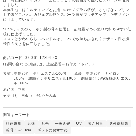
しました。
本体生地にはキルティングとお揃いのモノグラム柄が、さりげなくプリン
トでほどこされ、カジュアル感とスポーツ感がマッチアップしたデザイン
に仕上げています。
50cmサイズのカーボン製の骨を使用し、超軽量かつ小振りな持ちやすい仕
様に仕上げました。
コロンとかわいらしいハンドルは、いつでも持ち歩きたくデザイン性と携
帯性の良さを両立しました。
商品コード :
33-361-12394-23
(お問い合わせの際には、上記品番をお伝え下さい。)
素材 :
本体部分：ポリエステル100％ （傘袋）本体部分：ナイロン
100％ 紐部分：ポリエステル100％ 刺繍部分：糸/板綿ポリエステ
ル100％
原産国 :
中国
カテゴリ :
日傘
>
折りたたみ傘
関連キーワード
晴雨兼用
遮熱
遮光
一級遮光
UV
暑さ対策
紫外線対策
親骨：～50cm
ギフトにおすすめ