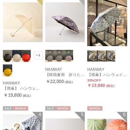
+4
HANWAY
HANWAY
【晴雨兼用 折りたたみ日傘】ハンウェイ（ＨＡＮＷＡＹ）Vestido de frida（べスティード・デ・フリーダ）
【雨傘】ハンウェイ (HANWAY) Lily CJ（リリー・シー・ジェー） 日本製 親骨：51～55cm
30%OFF
￥22,000
(税込)
HANWAY
￥13,860
(税込)
【雨傘】 ハンウェイ （HANWAY） Couturier クチュリエ 長傘 日本製
￥19,800
(税込)
セール
WOMEN
セール
WOMEN
WOMEN
4
5
6