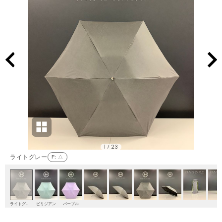
1
23
/
ライトグレー
F
: △
ライトグレー
ビリジアン
パープル