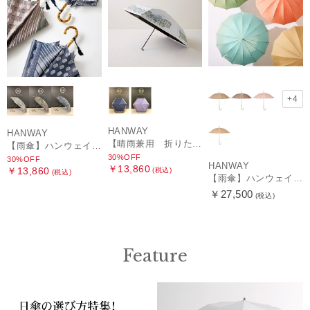
+4
HANWAY
HANWAY
【晴雨兼用 折りたたみ日傘】ハンウェイ（ＨＡＮＷＡＹ）HW street（ハンウェイ・ストリート）
【雨傘】ハンウェイ (HANWAY) Pカットジャカード Dot & Stripe mix CJ ドット・アンド・ストライプ・シー・ジェー ショート長傘 日本製
30%OFF
30%OFF
HANWAY
￥13,860
￥13,860
(税込)
(税込)
【雨傘】ハンウェイ （HANWAY ）真田耳（サナダミミ）長傘 日本製 カーボン骨
￥27,500
(税込)
Feature