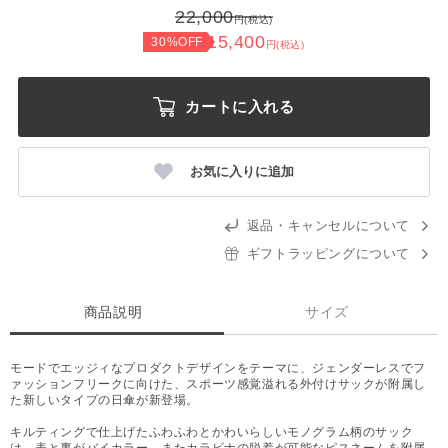
22,000
円(税込)
15,400
30%OFF
円(税込)
カートに入れる
お気に入りに追加
返品・キャンセルについて
ギフトラッピングについて
商品説明
サイズ
モードでエッジィなプロダクトデザインをテーマに、ジェンダーレスでフ
ァッションフリークに向けた、スポーツ感覚溢れる外付けサックが附属し
た新しいタイプの日傘が新登場。
キルティングで仕上げたふわふわとかわいらしいモノグラム柄のサック
は、表と裏がバイカラー、またカラビナの脱着が可能なピスネームを附属