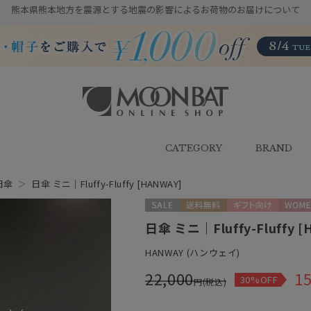
熊本県熊本地方を震源とする地震の影響によるお荷物のお届けについて
雨傘・日傘・マフラー・ストール・
帽子の通販｜MOONBAT ONLINE
SHOP（ムーンバットオンラインシ
CATEGORY
BRAND
ョップ）
日傘
＞
日傘 ミニ｜Fluffy-Fluffy [HANWAY]
セール
送料無料
ギフト向け
WOME
日傘 ミニ｜Fluffy-Fluffy [
HANWAY (ハンウェイ)
22,000
15
30%OFF
円(税込)