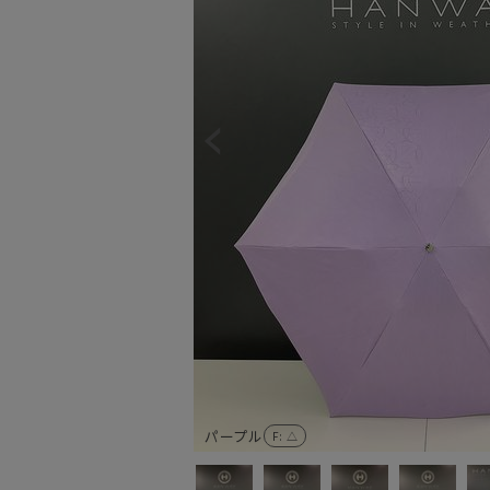
パープル
F
: △