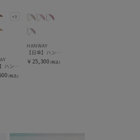
+3
HANWAY
【日傘】ハンウェイ (HANWAY) Pシエスタ 白ラミネート ナチュラルカラー 長傘 オールウェザー 遮光 竹手元 晴雨兼用 UV 日本製
AY
￥25,300
(税込)
【雨傘】ハンウェイ （HANWAY ）真田耳（サナダミミ）長傘 日本製 カーボン骨
500
(税込)