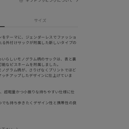
ギフトラッピングについて
サイズ
ンをテーマに、ジェンダーレスでファッショ
れる外付けサックが附属した新しいタイプの
わいらしいモノグラム柄のサックは、表と裏
可能なピスネームを附属しました。
モノグラム柄が、さりげなくプリントでほど
マッチアップしたデザインに仕上げていま
し、超軽量かつ小振りな持ちやすい仕様に仕
つでも持ち歩きたくデザイン性と携帯性の良
え下さい。)