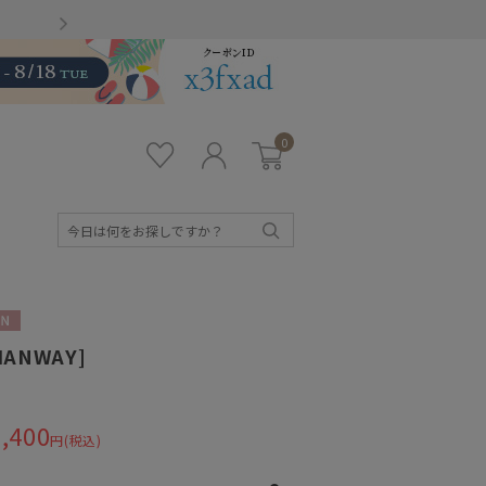
Gmailをお使いのお客様
0
お気
ロ
カー
に入
グ
ト
り
イ
ン
検
索
N
HANWAY]
,400
円(税込)