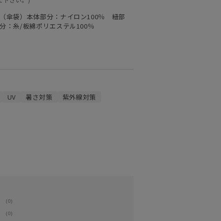
 （傘袋）本体部分：ナイロン100％ 紐部
分：糸/板綿ポリエステル100％
UV
暑さ対策
紫外線対策
(0)
(0)