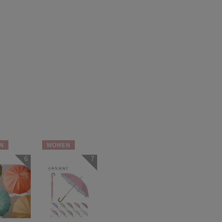
N
WOMEN
6
7