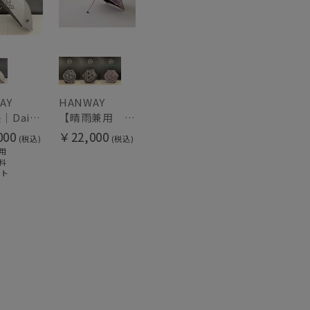
AY
HANWAY
日傘 長｜Daisy [HANWAY]
【晴雨兼用 折りたたみ日傘】ハンウェイ（ＨＡＮＷＡＹ）Vestido de frida（べスティード・デ・フリーダ）
000
￥22,000
(税込)
(税込)
用
料
ット