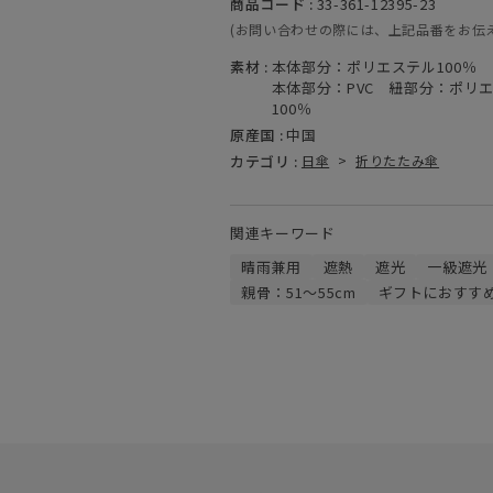
商品コード :
33-361-12395-23
(お問い合わせの際には、上記品番をお伝
素材 :
本体部分：ポリエステル100％
本体部分：PVC 紐部分：ポリ
100％
原産国 :
中国
カテゴリ :
日傘
>
折りたたみ傘
関連キーワード
晴雨兼用
遮熱
遮光
一級遮光
親骨：51～55cm
ギフトにおすす