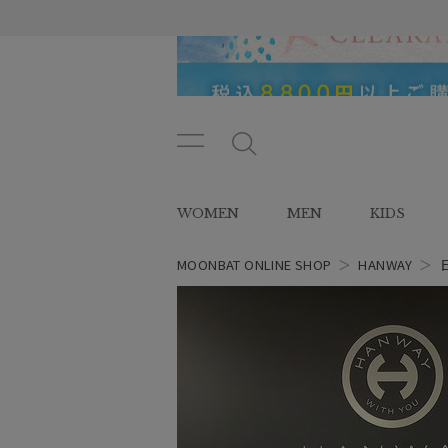
メニ
メ
ュー
ニ
ボタ
ュ
WOMEN
MEN
KIDS
ン
ー
ボ
タ
MOONBAT ONLINE SHOP
＞
HANWAY
＞
ン