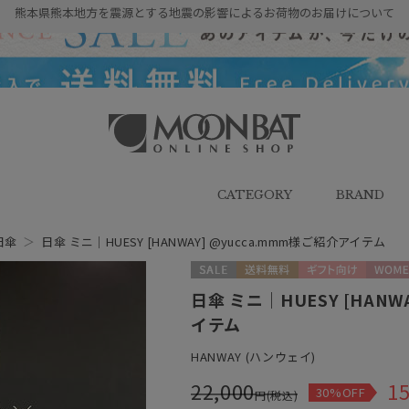
熊本県熊本地方を震源とする地震の影響によるお荷物のお届けについて
雨傘・日傘・マフラー・ストール・
帽子の通販｜MOONBAT ONLINE
SHOP（ムーンバットオンラインシ
CATEGORY
BRAND
ョップ）
日傘
＞
日傘 ミニ｜HUESY [HANWAY] @yucca.mmm様ご紹介アイテム
セール
送料無料
ギフト向け
WOME
日傘 ミニ｜HUESY [HANW
イテム
HANWAY (ハンウェイ)
22,000
15
30%OFF
円(税込)