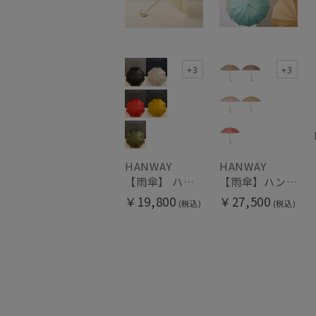
+3
+3
HANWAY
HANWAY
【雨傘】 ハンウェイ （HANWAY） Couturier クチュリエ 長傘 日本製
【雨傘】ハンウェイ （HANWAY ）真田耳（サナダミミ）長傘 日本製 カーボン骨
￥19,800
￥27,500
(税込)
(税込)