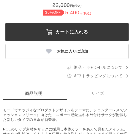
22,000
円(税込)
15,400
30%OFF
円(税込)
カートに入れる
お気に入りに追加
返品・キャンセルについて
ギフトラッピングについて
商品説明
サイズ
モードでエッジィなプロダクトデザインをテーマに、ジェンダーレスでフ
ァッションフリークに向けた、スポーツ感覚溢れる外付けサックが附属し
た新しいタイプの日傘が新登場。
POEのリップ素材をサックに採用し本体カラーをあえて見せたアイテム。
サックの形態は、くるくると口元を巻き取りバックルを止めて閉じる仕様