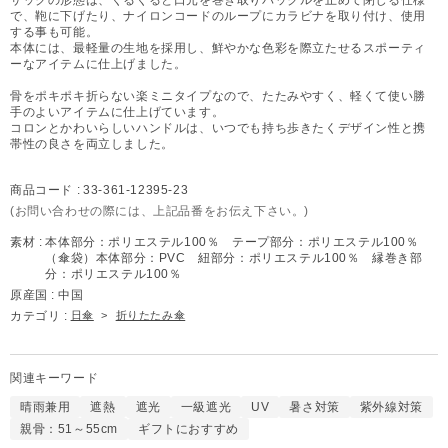
で、鞄に下げたり、ナイロンコードのループにカラビナを取り付け、使用
する事も可能。
本体には、最軽量の生地を採用し、鮮やかな色彩を際立たせるスポーティ
ーなアイテムに仕上げました。
骨をポキポキ折らない楽ミニタイプなので、たたみやすく、軽くて使い勝
手のよいアイテムに仕上げています。
コロンとかわいらしいハンドルは、いつでも持ち歩きたくデザイン性と携
帯性の良さを両立しました。
商品コード :
33-361-12395-23
(お問い合わせの際には、上記品番をお伝え下さい。)
素材 :
本体部分：ポリエステル100％ テープ部分：ポリエステル100％
（傘袋）本体部分：PVC 紐部分：ポリエステル100％ 縁巻き部
分：ポリエステル100％
原産国 :
中国
カテゴリ :
日傘
>
折りたたみ傘
関連キーワード
晴雨兼用
遮熱
遮光
一級遮光
UV
暑さ対策
紫外線対策
親骨：51～55cm
ギフトにおすすめ