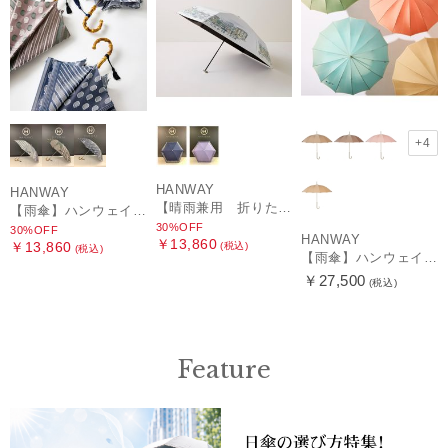
+4
HANWAY
HANWAY
【晴雨兼用 折りたたみ日傘】ハンウェイ（ＨＡＮＷＡＹ）HW street（ハンウェイ・ストリート）
【雨傘】ハンウェイ (HANWAY) Pカットジャカード Dot & Stripe mix CJ ドット・アンド・ストライプ・シー・ジェー ショート長傘 日本製
30%OFF
30%OFF
HANWAY
￥13,860
￥13,860
(税込)
(税込)
【雨傘】ハンウェイ （HANWAY ）真田耳（サナダミミ）長傘 日本製 カーボン骨
￥27,500
(税込)
Feature