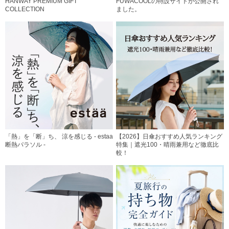
HANWAY PREMIUM GIFT
FUWACOOLの特設サイトが公開され
COLLECTION
ました。
「熱」を「断」ち、 涼を感じる - estaa
【2026】日傘おすすめ人気ランキング
断熱パラソル -
特集｜遮光100・晴雨兼用など徹底比
較！