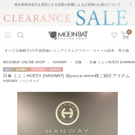
熊本県熊本地方を震源とする地震の影響によるお荷物のお届けについて
0
すべて
日傘
帽子
UV手袋
雨傘
レインアイテム
マフラー・ストール
財布・革小物
MOONBAT ONLINE SHOP
＞
HANWAY
＞
日傘
＞
日傘 ミニ｜HUESY [HANWA
セー
送料無料
ギフト向
WOMEN
日傘 ミニ｜HUESY [HANWAY] @yucca.mmm様ご紹介アイテム
ル
け
HANWAY
/
ハンウェイ
1