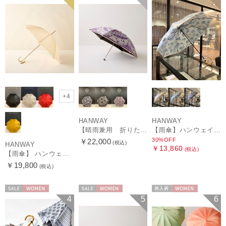
+4
HANWAY
HANWAY
【晴雨兼用 折りたたみ日傘】ハンウェイ（ＨＡＮＷＡＹ）Vestido de frida（べスティード・デ・フリーダ）
【雨傘】ハンウェイ (HANWAY) Lily CJ（リリー・シー・ジェー） 日本製 親骨：51～55cm
30%OFF
￥22,000
(税込)
HANWAY
￥13,860
(税込)
【雨傘】 ハンウェイ （HANWAY） Couturier クチュリエ 長傘 日本製
￥19,800
(税込)
セール
WOMEN
セール
WOMEN
再入荷
WOMEN
4
5
6