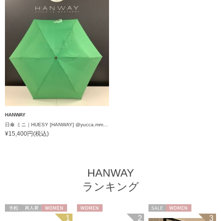
HANWAY
日傘 ミニ｜HUESY [HANWAY] @yucca.mmm様ご紹介アイテム
¥15,400円(税込)
HANWAY
ランキング
予約
再入荷
WOMEN
WOMEN
セール
WOMEN
1
2
3