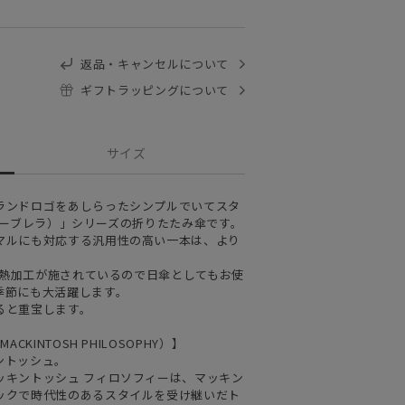
返品・キャンセルについて
ギフトラッピングについて
サイズ
ランドロゴをあしらったシンプルでいてスタ
a（バーブレラ）」シリーズの折りたたみ傘です。
マルにも対応する汎用性の高い一本は、より
・遮熱加工が施されているので日傘としてもお使
季節にも大活躍します。
ると重宝します。
KINTOSH PHILOSOPHY）】
ントッシュ。
ッキントッシュ フィロソフィーは、マッキン
ックで時代性のあるスタイルを受け継いだト