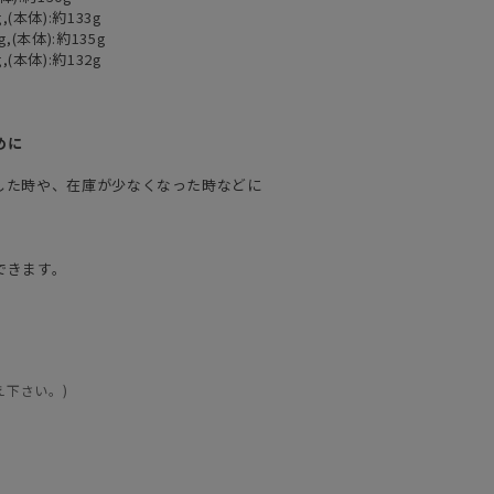
,(本体):約133g
g,(本体):約135g
,(本体):約132g
めに
した時や、在庫が少なくなった時などに
できます。
え下さい。)