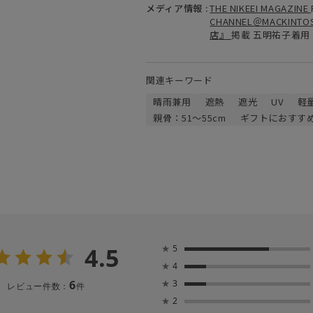
メディア情報 :
THE NIKEEI MAGAZINE
CHANNEL＠MACKINTO
店』
掲載
五明祐子
着用
関連キーワード
晴雨兼用
遮熱
遮光
UV
軽
親骨：51～55cm
ギフトにおすす
4.5
★
5
★
4
6
★
3
レビュー件数：
件
★
2