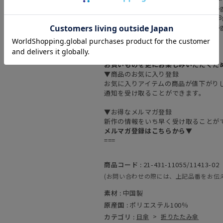
05.ﾎﾜｲﾄｼﾙﾊﾞｰ：重量(傘袋込み):約136g
06. ﾀﾞｰｸｸﾞﾘｰﾝ：重量(傘袋込み):約138
07.ﾈｲﾋﾞｰｺﾝﾎﾞ：重量(傘袋込み):約136g
===
お買いものを更にお楽しみいただくた
▼商品のお気に入り登録
お気に入りアイテムの商品が値下がり
通知を受け取ることができます。
▼お得なメルマガ登録
新作の情報をいち早く受け取ることが
メルマガ登録はこちらから▼
===
商品コード :
21-431-11055/11413-02
(お問い合わせの際には、上記品番をお伝
素材 :
中国製
原産国 :
ポリエステル100％
カテゴリ :
日傘
>
折りたたみ傘