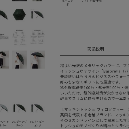
2-3日出荷予定
ビーコン
ボ
商品説明
程よい光沢のメタリックカラーに、ブ
イリッシュなデザイン「Barbrell
普段使いはもちろんビジネスやフォー
好みも少なくギフトにも最適です。
紫外線遮蔽率100％・遮光率100％
いいただけ、紫外線対策が欠かせない
軽量でスリムに持ち歩けるので一本あ
【マッキントッシュ フィロソフィー （MAC
英国を代表する老舗ブランド、マッキ
そのセカンドラインとして誕生したマ
 ホワイト
06. ダークグ
07.ネイビー
トッシュのモノづくりの精神とクラシ
ルバー
リーン
コンボ