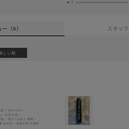
★
1
ュー
（6）
スタッフ
新しい順
宅用
年代:
50代
他
性別:
女性
家族
購入の決めて:
機能
業:
会社員
都道府県:
京都府