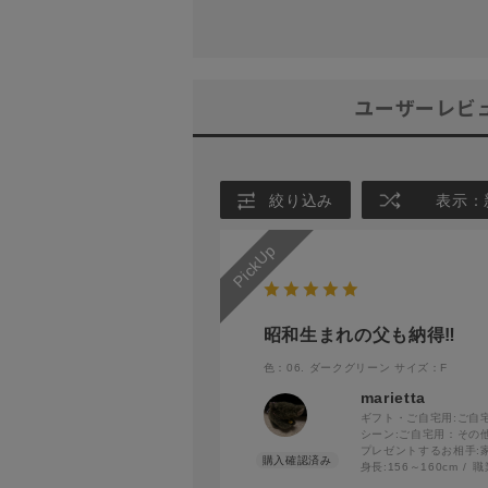
ユーザーレビ
絞り込み
表示：
昭和生まれの父も納得‼️
色：06. ダークグリーン
サイズ：F
marietta
ギフト・ご自宅用:
ご自
シーン:
ご自宅用：その
プレゼントするお相手:
身長:
156～160cm
職