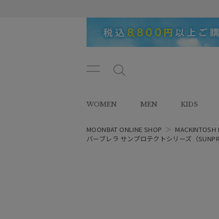
メニ
メ
ュー
ニ
ボタ
ュ
WOMEN
MEN
KIDS
ン
ー
ボ
タ
MOONBAT ONLINE SHOP
＞
MACKINTOSH 
ン
バーブレラ サンプロテクトシリーズ（SUNPROT