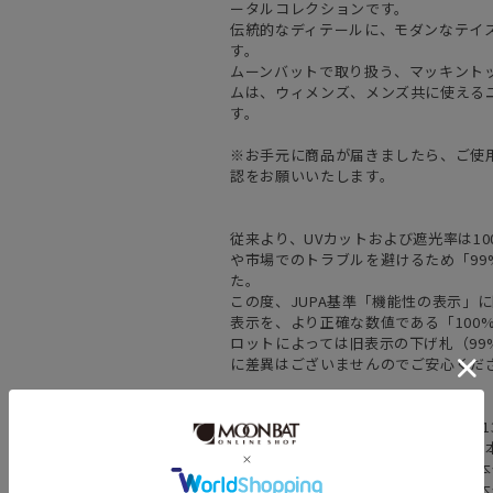
ータルコレクションです。
伝統的なディテールに、モダンなテイ
す。
ムーンバットで取り扱う、マッキント
ムは、ウィメンズ、メンズ共に使える
す。
※お手元に商品が届きましたら、ご使
認をお願いいたします。
従来より、UVカットおよび遮光率は1
や市場でのトラブルを避けるため「99%
た。
この度、JUPA基準「機能性の表示」
表示を、より正確な数値である「100
ロットによっては旧表示の下げ札（9
に差異はございませんのでご安心くだ
カラーにより重量が異なります。
01. ﾃﾞｨｰﾌﾟｼﾙﾊﾞｰ：重量(傘袋込み):約1
02. ｵﾌﾎﾜｲﾄ：重量(傘袋込み):約152g,(
03. ﾌﾞﾗｯｸ：重量(傘袋込み):約134g,(本
04. ﾈｲﾋﾞｰ：重量(傘袋込み):約133g,(本