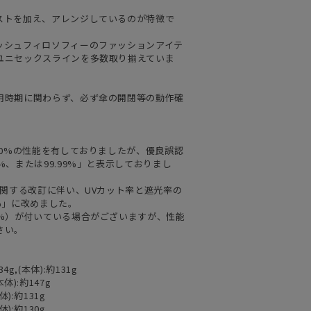
ストを加え、アレンジしているのが特徴で
ッシュフィロソフィーのファッションアイテ
ユニセックスラインを多数取り揃えていま
用時期に関わらず、必ず傘の開閉等の動作確
00%の性能を有しておりましたが、優良誤認
、または99.99%」と表示しておりまし
に関する改訂に伴い、UVカット率と遮光率の
%」に改めました。
9%）が付いている場合がございますが、性能
さい。
34g,(本体):約131g
本体):約147g
体):約131g
体):約130g