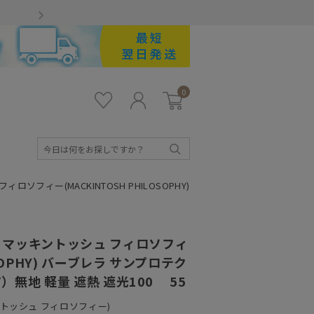
Gmailをお使いのお客様
0
お気
ロ
カー
に入
グ
ト
り
イ
ン
検
索
フィー(MACKINTOSH PHILOSOPHY)
マッキントッシュ フィロソフィ
OSOPHY) バーブレラ サンプロテク
）無地 軽量 遮熱 遮光100 55
ッキントッシュ フィロソフィー)