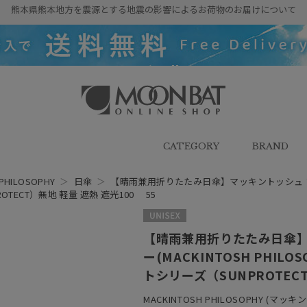
熊本県熊本地方を震源とする地震の影響によるお荷物のお届けについて
雨傘・日傘・マフラー・ストール・
帽子の通販｜MOONBAT ONLINE
SHOP（ムーンバットオンラインシ
CATEGORY
BRAND
ョップ）
PHILOSOPHY
＞
日傘
＞
【晴雨兼用折りたたみ日傘】マッキントッシュ フィロソ
ECT）無地 軽量 遮熱 遮光100 55
UNISEX
【晴雨兼用折りたたみ日傘】
ー(MACKINTOSH PHIL
トシリーズ（SUNPROTECT
MACKINTOSH PHILOSOPHY (マ