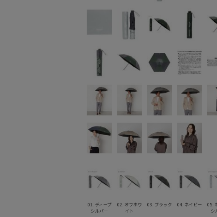
01. ディープ
02. オフホワ
03. ブラック
04. ネイビー
05.
シルバー
イト
シ