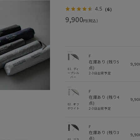
4.5
（6）
9,900
円(税込)
F
在庫あり (残り
5
9,9
点)
01. ディ
2-3日出荷予定
ープシル
バー
F
在庫あり (残り
4
9,9
点)
02. オフ
2-3日出荷予定
ホワイト
F
在庫あり (残り
3
9,9
点)
03. ブラ