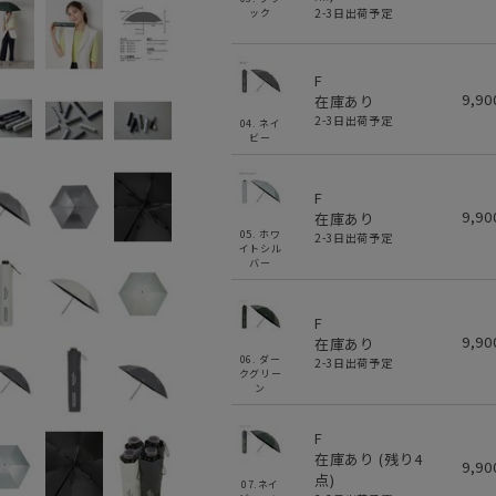
2-3日出荷予定
ック
F
9,9
在庫あり
2-3日出荷予定
04. ネイ
ビー
F
9,9
在庫あり
05. ホワ
2-3日出荷予定
イトシル
バー
F
9,9
在庫あり
06. ダー
2-3日出荷予定
クグリー
ン
F
在庫あり (残り
4
9,9
点)
07.ネイ