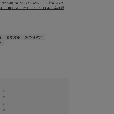
P.32 掲載
GOMYO CHANNEL 『GOMYO
SH PHILOSOPHY GREY LABELルミネ横浜
量
暑さ対策
紫外線対策
め
(4)
(1)
(1)
(0)