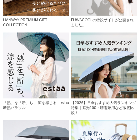
HANWAY PREMIUM GIFT
FUWACOOLの特設サイトが公開され
COLLECTION
ました。
「熱」を「断」ち、 涼を感じる - estaa
【2026】日傘おすすめ人気ランキング
断熱パラソル -
特集｜遮光100・晴雨兼用など徹底比
較！