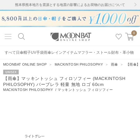
熊本県熊本地方を震源とする地震の影響によるお荷物のお届けについて
0
すべて
日傘
帽子
UV手袋
雨傘
レインアイテム
マフラー・ストール
財布・革小物
MOONBAT ONLINE SHOP
＞
MACKINTOSH PHILOSOPHY
＞
雨傘
＞
【雨傘】マ
UNISEX
【雨傘】マッキントッシュ フィロソフィー (MACKINTOSH
PHILOSOPHY) バーブレラ 軽量 無地 ロゴ 60cm
MACKINTOSH PHILOSOPHY
/
マッキントッシュ フィロソフィー
40