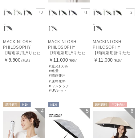
+3
+1
+2
MACKINTOSH
MACKINTOSH
MACKINTOSH
PHILOSOPHY
PHILOSOPHY
PHILOSOPHY
【晴雨兼用折りたたみ日傘】マッキントッシュ フィロソフィー(MACKINTOSH PHILOSOPHY) バーブレラ サンプロテクトシリーズ（SUNPROTECT）無地 軽量 遮熱 遮光100 55
【晴雨兼用折りたたみ日傘】マッキントッシュ フィロソフィー (MACKINTOSH PHILOSOPHY) バーブレラ サンプロテクト（SUNPROTECT）自動開閉 遮光100
【晴雨兼用折りたたみ日傘】マッキントッシュ フィロソフィー(MACKINTOSH PHILOSOPHY) バーブレラ サンプロテクトシリーズ（SUNPROTECT）無地 軽量 遮熱 遮光100 60
￥9,900
￥11,000
￥11,000
(税込)
(税込)
(税込)
＃遮光100%
＃軽量
＃晴雨兼用
＃送料無料
＃ワンタッチ
＃UVカット
送料無料
MEN
MEN
送料無料
ギフト向け
4
5
6
MEN