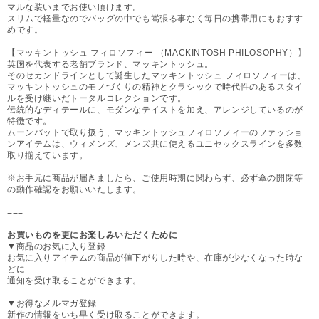
マルな装いまでお使い頂けます。
スリムで軽量なのでバッグの中でも嵩張る事なく毎日の携帯用にもおすす
めです。
【マッキントッシュ フィロソフィー （MACKINTOSH PHILOSOPHY）】
英国を代表する老舗ブランド、マッキントッシュ。
そのセカンドラインとして誕生したマッキントッシュ フィロソフィーは、
マッキントッシュのモノづくりの精神とクラシックで時代性のあるスタイ
ルを受け継いだトータルコレクションです。
伝統的なディテールに、モダンなテイストを加え、アレンジしているのが
特徴です。
ムーンバットで取り扱う、マッキントッシュフィロソフィーのファッショ
ンアイテムは、ウィメンズ、メンズ共に使えるユニセックスラインを多数
取り揃えています。
※お手元に商品が届きましたら、ご使用時期に関わらず、必ず傘の開閉等
の動作確認をお願いいたします。
===
お買いものを更にお楽しみいただくために
▼商品のお気に入り登録
お気に入りアイテムの商品が値下がりした時や、在庫が少なくなった時な
どに
通知を受け取ることができます。
▼お得なメルマガ登録
新作の情報をいち早く受け取ることができます。