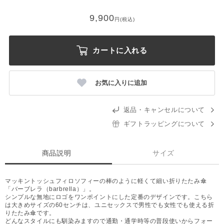
9,900
円(税込)
カートに入れる
お気に入りに追加
返品・キャンセルについて
ギフトラッピングについて
商品説明
サイズ
マッキントッシュフィロソフィーの棒のように軽くて細い折りたたみ傘
「バーブレラ（barbrella）」。
シンプルな無地にロゴをワンポイントにした定番のデザインです。こちら
は大きめサイズの60センチは、ユニセックスで男性でも女性でも使える折
りたたみ傘です。
どんなスタイルにも馴染みますので通勤・通学時等の普段使いからフォー