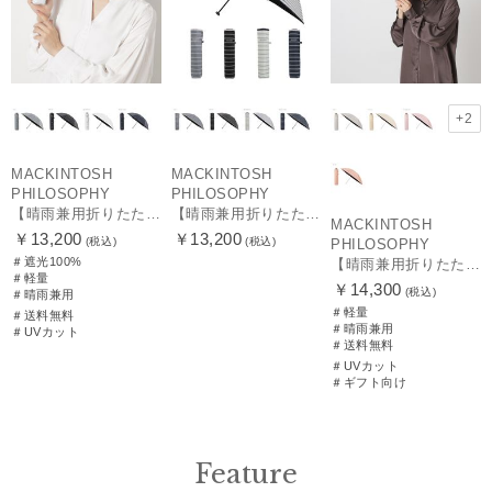
+2
MACKINTOSH
MACKINTOSH
PHILOSOPHY
PHILOSOPHY
【晴雨兼用折りたたみ日傘】マッキントッシュ フィロソフィー (MACKINTOSH PHILOSOPHY)コーギー 雨の日OK 軽量 遮光100％ 遮熱 UV
【晴雨兼用折りたたみ日傘】マッキントッシュ フィロソフィー (MACKINTOSH PHILOSOPHY) ボーダー 雨の日OK 軽量 一級遮光99.99% 遮熱 UV 晴雨兼用
MACKINTOSH
￥13,200
￥13,200
(税込)
(税込)
PHILOSOPHY
＃遮光100%
【晴雨兼用折りたたみ日傘】マッキントッシュ フィロソフィー (MACKINTOSH PHILOSOPHY)シャンブレーワンポイントロゴ
＃軽量
￥14,300
(税込)
＃晴雨兼用
＃軽量
＃送料無料
＃晴雨兼用
＃UVカット
＃送料無料
＃UVカット
＃ギフト向け
Feature