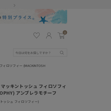
Gmailをお使いのお客様
0
お気
ロ
カー
に入
グ
ト
り
イ
ン
検
索
ソフィー (MACKINTOSH
マッキントッシュ フィロソフィ
LOSOPHY) アンブレラモチーフ
ッキントッシュ フィロソフィー)