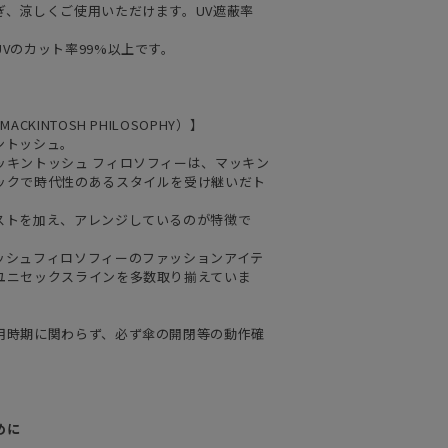
ぎ、涼しくご使用いただけます。UV遮蔽率
Vのカット率99%以上です。
KINTOSH PHILOSOPHY）】
ントッシュ。
ッキントッシュ フィロソフィーは、マッキン
ックで時代性のあるスタイルを受け継いだト
ストを加え、アレンジしているのが特徴で
ッシュフィロソフィーのファッションアイテ
ユニセックスラインを多数取り揃えていま
用時期に関わらず、必ず傘の開閉等の動作確
めに