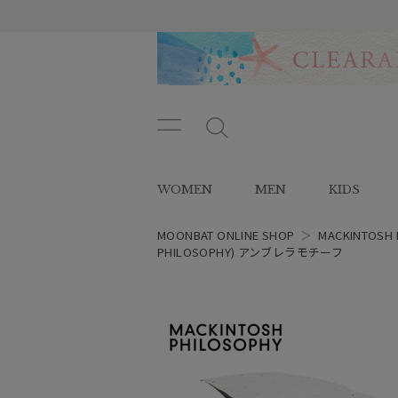
メニ
メ
ュー
ニ
ボタ
ュ
WOMEN
MEN
KIDS
ン
ー
ボ
タ
MOONBAT ONLINE SHOP
＞
MACKINTOSH 
ン
PHILOSOPHY) アンブレラモチーフ