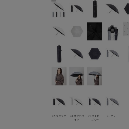
02.ブラック
03.オフホワ
04.ネイビー
01.グレー
イト
ブルー