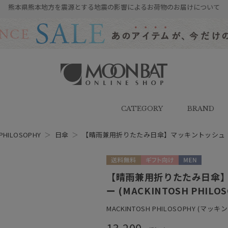
熊本県熊本地方を震源とする地震の影響によるお荷物のお届けについて
雨傘・日傘・マフラー・ストール・
帽子の通販｜MOONBAT ONLINE
SHOP（ムーンバットオンラインシ
CATEGORY
BRAND
ョップ）
PHILOSOPHY
＞
日傘
＞
【晴雨兼用折りたたみ日傘】マッキントッシュ フィロ
送料無料
ギフト向け
MEN
【晴雨兼用折りたたみ日傘】
ー (MACKINTOSH PHI
MACKINTOSH PHILOSOPHY (マ
13,200