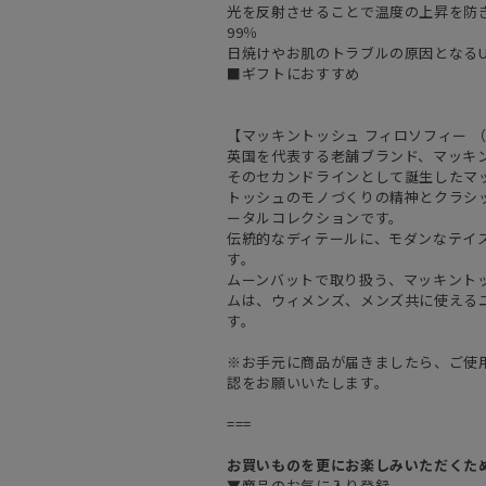
光を反射させることで温度の上昇を防
99％
日焼けやお肌のトラブルの原因となるU
■ギフトにおすすめ
【マッキントッシュ フィロソフィー （MAC
英国を代表する老舗ブランド、マッキ
そのセカンドラインとして誕生したマ
トッシュのモノづくりの精神とクラシ
ータルコレクションです。
伝統的なディテールに、モダンなテイ
す。
ムーンバットで取り扱う、マッキント
ムは、ウィメンズ、メンズ共に使える
す。
※お手元に商品が届きましたら、ご使
認をお願いいたします。
===
お買いものを更にお楽しみいただくた
▼商品のお気に入り登録