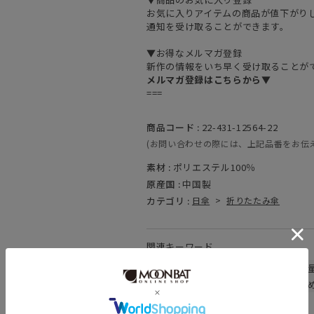
お気に入りアイテムの商品が値下がり
通知を受け取ることができます。
▼お得なメルマガ登録
新作の情報をいち早く受け取ることが
メルマガ登録はこちらから▼
===
商品コード :
22-431-12564-22
(お問い合わせの際には、上記品番をお伝
素材 :
ポリエステル100％
原産国 :
中国製
カテゴリ :
日傘
>
折りたたみ傘
関連キーワード
晴雨兼用
遮熱
遮光
UV
軽
親骨：51～55cm
ギフトにおすす