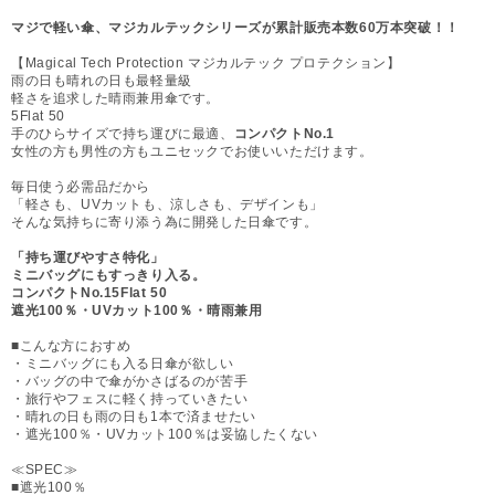
マジで軽い傘、マジカルテックシリーズが累計販売本数60万本突破！！
【Magical Tech Protection マジカルテック プロテクション】
雨の日も晴れの日も最軽量級
軽さを追求した晴雨兼用傘です。
5Flat 50
手のひらサイズで持ち運びに最適、
コンパクトNo.1
女性の方も男性の方もユニセックでお使いいただけます。
毎日使う必需品だから
「軽さも、UVカットも、涼しさも、デザインも」
そんな気持ちに寄り添う為に開発した日傘です。
「持ち運びやすさ特化」
ミニバッグにもすっきり入る。
コンパクトNo.1
5Flat 50
遮光100％・UVカット100％・晴雨兼用
■こんな方におすめ
・ミニバッグにも入る日傘が欲しい
・バッグの中で傘がかさばるのが苦手
・旅行やフェスに軽く持っていきたい
・晴れの日も雨の日も1本で済ませたい
・遮光100％・UVカット100％は妥協したくない
≪SPEC≫
■遮光100％