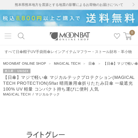
熊本県熊本地方を震源とする地震の影響によるお荷物のお届けについて
0
すべて
日傘
帽子
UV手袋
雨傘
レインアイテム
マフラー・ストール
財布・革小物
MOONBAT ONLINE SHOP
＞
MAGICAL TECH
＞
日傘
＞
【日傘】マジで軽い傘 マ
再入荷
UNISEX
【日傘】マジで軽い傘 マジカルテックプロテクション(MAGICAL
TECH PROTECTION)5flat 晴雨兼用傘折りたたみ日傘 一級遮光
100% UV 軽量 コンパクト持ち運びに便利 人気
MAGICAL TECH
/
マジカルテック
249