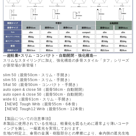
—超軽量×スリム・コンパクト・自動開閉・強化構造—
スリムなスタイリングに加え、強化構造の多骨スタイル「タフ」シリーズ
が新登場が新登場！
slim 50（親骨50cm・スリム・手開き）
slim 55（親骨55cm・スリム・手開き）
5flat 50（親骨50cm・コンパクト・手開き）
auto open & close 58（親骨58cm・自動開閉）
auto open & close 50（親骨50cm・自動開閉）
wide 61（親骨61cm・スリム・手開き）
【NEW】Tough Wrib（親骨55cm・6本骨）
【NEW】Tough12 Wrib（親骨55cm・12本骨）
【製品についての注意事項】
本製品に使用されている生地は、軽量化を図るために通常より薄いコーテ
ィングを施し、一級遮光を実現しております。
生地の特定上、傘骨の金属・樹脂部分との摩擦により、傘内側の遮光生地