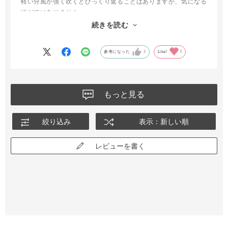
軽い分風が強く吹くとひっくり返ることはありますが、気になる
ほどではありません。
短時間ならポケットにも入れておけるものを探していたので、希
続きを読む
望通りコンパクトで軽いものが見つかって満足です！
参考になった
2
Like!
3
もっと見る
絞り込み
表示：新しい順
レビューを書く