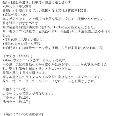
強い日差しを遮り、日中でも快適に過ごせます
■UVカット率100％
日焼けやお肌のトラブルの原因となる紫外線遮蔽率100%。
■遮熱効果について
光を反射させることで温度の上昇を防ぎ、涼しくご使用いただけます。
暑さ対策におすすめです
傘の製品遮熱性評価試験において31.8℃の差が認められました。
サーモグラフィ試験で、顔表面-3.6℃、頭頂部-10.5℃温度差が認められま
した。
■突然の雨にも安心の撥水力
■魔法のような軽さを実現
独自開発した超軽量カーボン骨を使用。実用新案登録(第3244511号)
【エスタ（estaa）】
estaa=フィンランド語で「まもり」の意味。
雨や風、気候の変動などから緩やかに身を守りつつ、その状況を受け入
れ、楽しむ気分を創出することをコンセプトに、
天気と暮らす日常を彩ります。
傘を基盤としたライフスタイル全般に喜びをもたらすブランドです。
見て、持って、使って、ハッピーになれるモノをお届けします。
※重さについて※
カラーによって重さが異なります。
ブラック：約124ｇ
他カラー：約137ｇ
【製品についての注意事項】