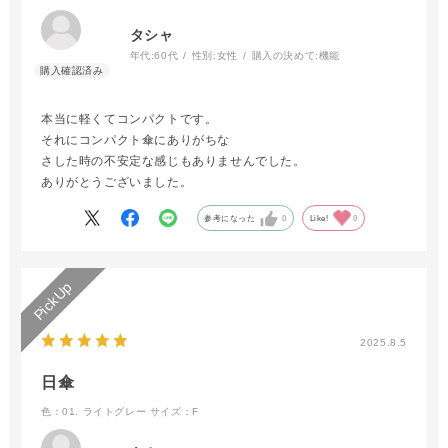
タシャ
年代:
60代
性別:
女性
購入の決めて:
機能
本当に軽くてコンパクトです。
それにコンパクト傘にありがちな
さした時の不安定な感じもありませんでした。
ありがとうございました。
参考になった
0
Like!
0
2025.8.5
日傘
色：01. ライトグレー
サイズ：F