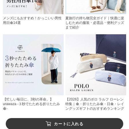
メンズにもおすすめ！かっこいい男性
夏旅行の持ち物完全ガイド｜快適に楽
用日傘14選
しむための服装・必需品・便利グッズ
まで紹介
【忙しい毎日に、3秒の革命。】
【2026】人気のポロ ラルフ ローレン
urawaza -３秒でたためる折りたたみ
特集｜傘・折りたたみ傘・日傘・レイ
傘-
ングッズギフトのおすすめランキング
カートに入れる
VIEW MORE