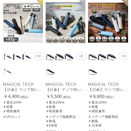
品
ギフト向け
UNISEX
品
ギフト向け
UNISEX
+3
+2
+3
MAGICAL TECH
MAGICAL TECH
MAGICAL TECH
【日傘】マジで軽い傘 マジカルテックプロテクション(MAGICAL TECH PROTECTION)50cm 晴雨兼用傘折りたたみ日傘 一級遮光100% UV 軽量 人気 レディース メンズ
【日傘】マジで軽い傘 マジカルテックプロテクション（MAGICAL TECH PROTECTION）Tough W rib55cm 耐風 軽量 遮光100
【日傘】マジで軽い傘 マジカルテックプロテクション（MAGICAL TECH PROTECTION）Tough 12 rib55cm
￥4,400
￥5,500
￥6,600
(税込)
(税込)
(税込)
＃遮光100%
＃遮光100%
＃遮光100%
＃軽量
＃軽量
＃軽量
＃晴雨兼用
＃晴雨兼用
＃晴雨兼用
＃UVカット
＃メディア掲載商品
＃メディア掲載商品
＃耐風
＃耐風
＃8本骨
＃12本骨