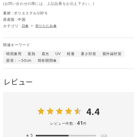
(お問い合わせの際には、上記品番をお伝え下さい。)
素材 :
ポリエステル100％
原産国 :
中国
カテゴリ :
日傘
>
折りたたみ傘
関連キーワード
晴雨兼用
遮熱
遮光
UV
軽量
暑さ対策
紫外線対策
親骨：～50cm
簡単開閉傘
レビュー
4.4
41
レビュー件数：
件
★
5
(22)