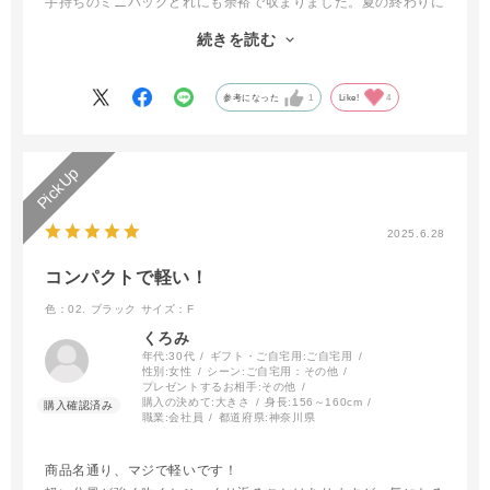
手持ちのミニバッグどれにも余裕で収まりました。夏の終わりに
旅行を予定しているので、重宝しそうです。
続きを読む
サッと畳むというわけにはいきませんし、畳んだ状態で持ち歩き
にくいですが、そこは小ささ優先で仕方ないですね。許容範囲で
す。
参考になった
1
Like!
4
良い商品だと思います。
2025.6.28
コンパクトで軽い！
色：02. ブラック
サイズ：F
くろみ
年代:
30代
ギフト・ご自宅用:
ご自宅用
性別:
女性
シーン:
ご自宅用：その他
プレゼントするお相手:
その他
購入の決めて:
大きさ
身長:
156～160cm
職業:
会社員
都道府県:
神奈川県
商品名通り、マジで軽いです！