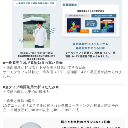
■一級遮光生地で遮熱効果の高い日傘
・表面温度が14.8℃も下がる暑さ対策ができる日傘
サーモグラフィ試験で、肩表面-4.1℃、頭頂部-14.8℃温度差が認められま
した。
■全タイプ晴雨兼用の折りたたみ傘
・突然の雨にも安心の撥水力
・軽量と機能の両立
15デニールポリエステルに施された多層コーティングが軽量と防水を両
立 ※耐水圧10,000mm以上（JIS L 1092 A 法）