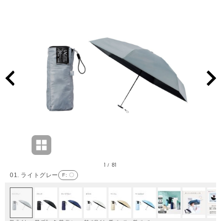
1
81
/
01. ライトグレー
F
: 〇