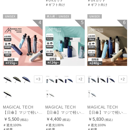
＃UVカット
＃UVカット
＃ギフト向け
＃ギフト向け
UNISEX
再入荷
UNISEX
UNISEX
4
5
6
+3
+2
+2
MAGICAL TECH
MAGICAL TECH
MAGICAL TECH
【日傘】マジで軽い傘 マジカルテックプロテクション(MAGICAL TECH PROTECTION) 50cm 晴雨兼用傘自動開閉折りたたみ日傘 一級遮光100% UV 軽量 機能性 人気
【日傘】マジで軽い傘 マジカルテックプロテクション(MAGICAL TECH PROTECTION)5flat 晴雨兼用傘折りたたみ日傘 一級遮光100% UV 軽量 コンパクト持ち運びに便利 人気
【日傘】マジで軽い傘 マジカルテックプロテクション(MAGICAL TECH PROTECTION) 58cm 晴雨兼用傘自動開閉折りたたみ日傘 一級遮光100% UV 軽量 機能性 大きめ 人気
￥5,500
￥4,400
￥5,830
(税込)
(税込)
(税込)
＃遮光100%
＃遮光100%
＃遮光100%
＃軽量
＃軽量
＃軽量