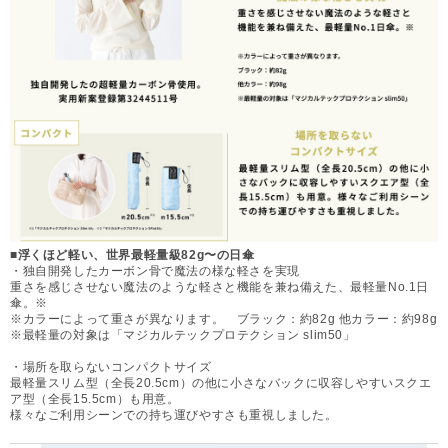
■浮くほど軽い、世界最軽量級82g〜の日傘
・独自開発したカーボン骨で魔法の様な軽さを実現
重さを感じさせない魔法のような軽さと機能を兼ね備えた、最軽量No.1日
傘。※
※カラーによって重さが異なります。 ブラック：約82g 他カラー：約98g
※最軽量の対象は「マジカルテックプロテクション slim50」
・場所を取らないコンパクトサイズ
最軽量スリム型（全長20.5cm）の他に小さなバックに収容しやすいスクエ
ア型（全長15.5cm）も用意。
様々なご利用シーンでの持ち運びやすさも重視しました。