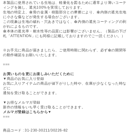
本製品に使用されている生地は、軽量化を図るために通常より薄いコーテ
ィングを施し、遮光100%を実現しております。
生地の特定上、傘骨の金属・樹脂部分との摩擦により、傘内側の遮光生地
に小さな傷などが発生する場合がございます。
この現象は生地の破れ・穴あきではなく、傘内側の遮光コーティングの剥
がれによるものです。
傘本体の遮光率・耐水性等の品質には影響がございません。（製品の下げ
札「ATTENTION」にも同様に記載しておりますのでご一読ください。）
※お手元に商品が届きましたら、ご使用時期に関わらず、必ず傘の開閉等
の動作確認をお願いいたします。
===
お買いものを更にお楽しみいただくために
▼商品のお気に入り登録
お気に入りアイテムの商品が値下がりした時や、在庫が少なくなった時な
どに
通知を受け取ることができます。
▼お得なメルマガ登録
新作の情報をいち早く受け取ることができます。
メルマガ登録はこちらから▼
===
商品コード :
31-230-30211/30226-82