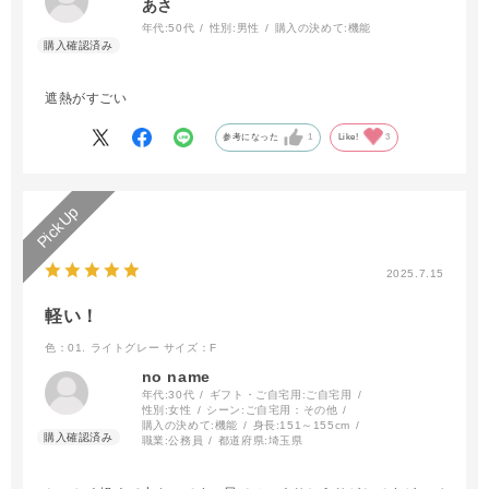
あさ
年代:
50代
性別:
男性
購入の決めて:
機能
遮熱がすごい
参考になった
1
Like!
3
2025.7.15
軽い！
色：01. ライトグレー
サイズ：F
no name
年代:
30代
ギフト・ご自宅用:
ご自宅用
性別:
女性
シーン:
ご自宅用：その他
購入の決めて:
機能
身長:
151～155cm
職業:
公務員
都道府県:
埼玉県