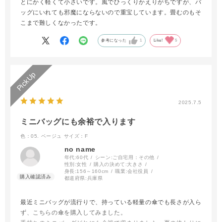
とにかく軽くて小さいです。風でひっくりかえりがちですが、バ
ッグにいれても邪魔にならないので重宝しています。畳むのもそ
こまで難しくなかったです。
参考になった
1
Like!
5
2025.7.5
ミニバッグにも余裕で入ります
色：05. ベージュ
サイズ：F
no name
年代:
60代
シーン:
ご自宅用：その他
性別:
女性
購入の決めて:
大きさ
身長:
156～160cm
職業:
会社役員
都道府県:
兵庫県
最近ミニバッグが流行りで、持っている軽量の傘でも長さが入ら
ず、こちらの傘を購入してみました。