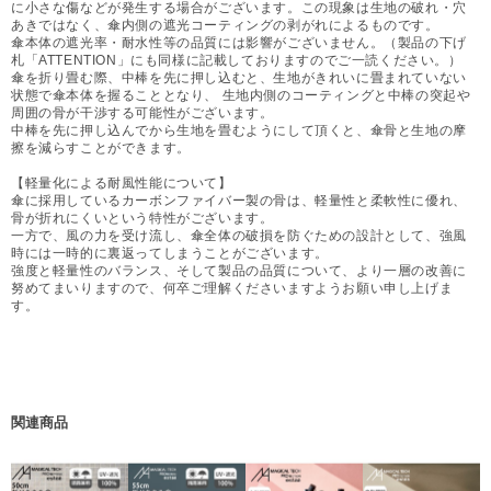
に小さな傷などが発生する場合がございます。この現象は生地の破れ・穴
あきではなく、傘内側の遮光コーティングの剥がれによるものです。
傘本体の遮光率・耐水性等の品質には影響がございません。（製品の下げ
札「ATTENTION」にも同様に記載しておりますのでご一読ください。）
傘を折り畳む際、中棒を先に押し込むと、生地がきれいに畳まれていない
状態で傘本体を握ることとなり、 生地内側のコーティングと中棒の突起や
周囲の骨が干渉する可能性がございます。
中棒を先に押し込んでから生地を畳むようにして頂くと、傘骨と生地の摩
擦を減らすことができます。
【軽量化による耐風性能について】
傘に採用しているカーボンファイバー製の骨は、軽量性と柔軟性に優れ、
骨が折れにくいという特性がございます。
一方で、風の力を受け流し、傘全体の破損を防ぐための設計として、強風
時には一時的に裏返ってしまうことがございます。
強度と軽量性のバランス、そして製品の品質について、より一層の改善に
努めてまいりますので、何卒ご理解くださいますようお願い申し上げま
す。
関連商品