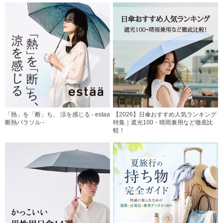
「熱」を「断」ち、 涼を感じる - estaa
【2026】日傘おすすめ人気ランキング
断熱パラソル -
特集｜遮光100・晴雨兼用など徹底比
較！