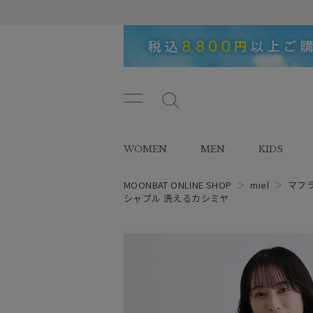
メニ
メ
ュー
ニ
ボタ
ュ
WOMEN
MEN
KIDS
ン
ー
ボ
タ
MOONBAT ONLINE SHOP
＞
miel
＞
マフ
ン
シャブル 洗えるカシミヤ