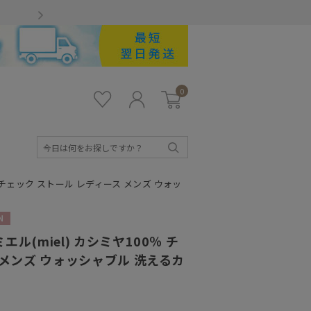
Gmailをお使いのお客様
0
お気
ロ
カー
に入
グ
ト
り
イ
ン
検
索
％ チェック ストール レディース メンズ ウォッ
ル(miel) カシミヤ100％ チ
 メンズ ウォッシャブル 洗えるカ