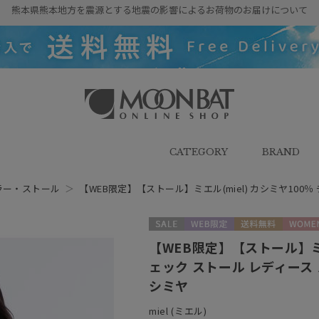
熊本県熊本地方を震源とする地震の影響によるお荷物のお届けについて
雨傘・日傘・マフラー・ストール・
帽子の通販｜MOONBAT ONLINE
SHOP（ムーンバットオンラインシ
CATEGORY
BRAND
ョップ）
ラー・ストール
＞
【WEB限定】【ストール】ミエル(miel) カシミヤ100
セール
WEB限定
送料無料
WOMEN
【WEB限定】【ストール】ミエ
ェック ストール レディース
シミヤ
miel (ミエル)