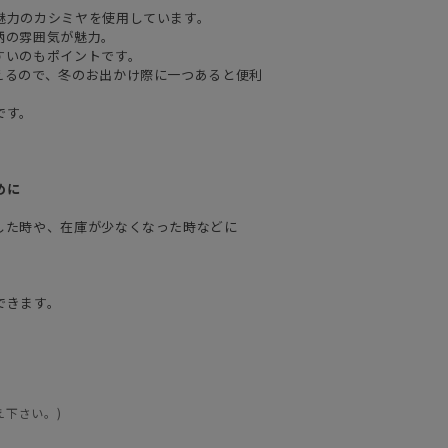
魅力のカシミヤを使用しています。
柄の雰囲気が魅力。
すいのもポイントです。
えるので、冬のお出かけ際に一つあると便利
です。
めに
した時や、在庫が少なくなった時などに
できます。
え下さい。)