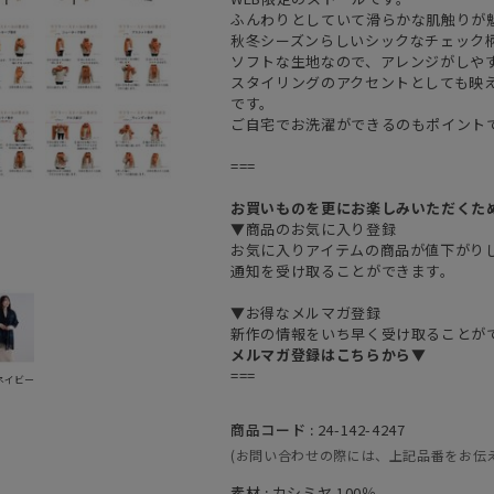
ふんわりとしていて滑らかな肌触りが
秋冬シーズンらしいシックなチェック
ソフトな生地なので、アレンジがしや
スタイリングのアクセントとしても映
です。
ご自宅でお洗濯ができるのもポイント
===
お買いものを更にお楽しみいただくた
▼商品のお気に入り登録
お気に入りアイテムの商品が値下がり
通知を受け取ることができます。
▼お得なメルマガ登録
新作の情報をいち早く受け取ることが
メルマガ登録はこちらから▼
===
 ネイビー
商品コード :
24-142-4247
(お問い合わせの際には、上記品番をお伝
素材 :
カシミヤ 100％