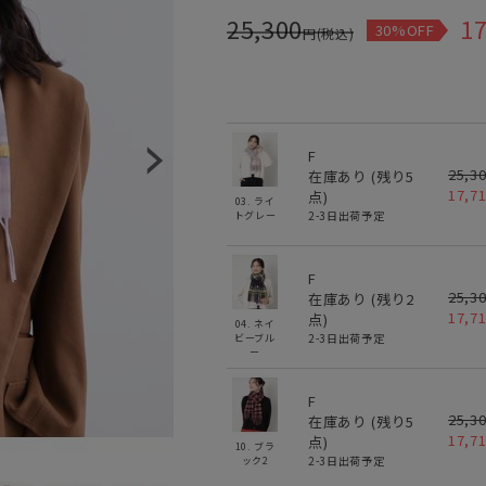
25,300
17
30%OFF
円(税込)
F
25,3
在庫あり (残り
5
17,7
点)
03. ライ
2-3日出荷予定
トグレー
F
25,3
在庫あり (残り
2
17,7
点)
04. ネイ
2-3日出荷予定
ビーブル
ー
F
25,3
在庫あり (残り
5
17,7
点)
10. ブラ
2-3日出荷予定
ック2