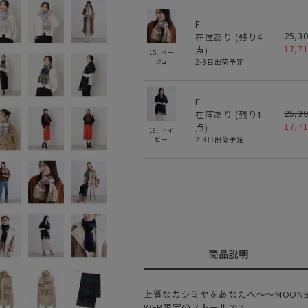
F
25,3
在庫あり (残り
4
17,7
点)
15. ベー
2-3日出荷予定
ジュ
F
25,3
在庫あり (残り
1
17,7
点)
16. ネイ
2-3日出荷予定
ビー
商品説明
上質なカシミヤをあなたへ～～MOONB
WEB限定のストールです。