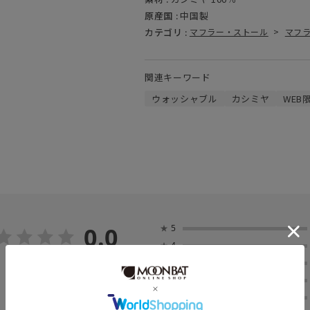
原産国 :
中国製
カテゴリ :
マフラー・ストール
>
マフ
関連キーワード
ウォッシャブル
カシミヤ
WEB
0.0
★
5
★
4
0
★
3
レビュー件数：
件
★
2
★
1