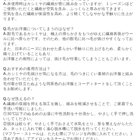
A.
未使用時はカシミヤの繊維が密に絡み合っていますが、１シーズンほど
ご使用いただくと繊維が空気を含み、ふっくらと厚みが出てきます。
空気を含んだ繊維が保温性を高め、より軽くてしなやかな手触りに仕上が
ります。
Q.
毛がお洋服についてしまうのはなぜ？
A.
獣毛であるカシミヤは、極上の滑らかさをもつがゆえに繊維表面がウー
ルに比べ滑らかです。そのため、他の獣毛に比べ毛が抜けやすくなってお
ります。
また、日本のニーズに合わせた柔らかい手触りに仕上げるため、柔らかく
織り上げていることもあり、
お洋服との相性によっては、抜け毛が付着してしまうこともございます。
Q.
おすすめの着用方法は？
A.
カシミヤの毛抜けが気になる方は、毛のつきにくい素材のお洋服と組み
合わせていただくか、
毛付着が目立たぬような同系色のお洋服とコーディネートをして頂くこと
をお勧めします。
Q.
なぜ洗えるの？
A.
繊維の収縮を抑える加工を施し、縮みを軽減させることで、ご家庭でも
手洗い可能にしました。
①30℃以下のぬるめのお湯に中性洗剤を十分溶かし、やさしく手で押し洗
いしてください。
②脱水は絞らず、やさしく手でおさえて水気をとり、形を整えながらたた
み、ネットに入れて軽く遠心脱水機にて脱水を行ってください。
(マフラー・ストールは、たたむ際にフリンジを内側に入れてください。)
③あて布をしてアイロンをスチームでお掛けください。