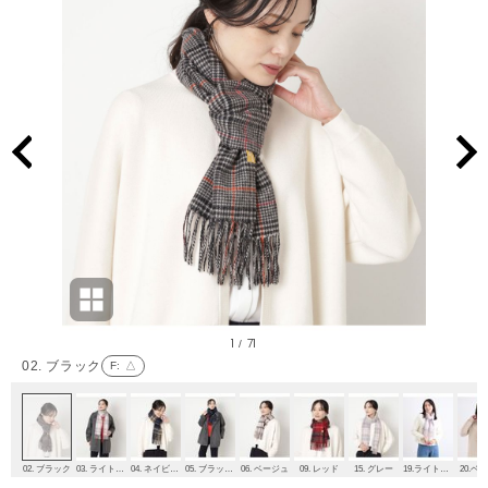
1
71
/
02. ブラック
F
: △
02. ブラック
03. ライトグレー
04. ネイビーブルー
05. ブラック1
06. ベージュ
09. レッド
15. グレー
19.ライトグレー
20.ベ