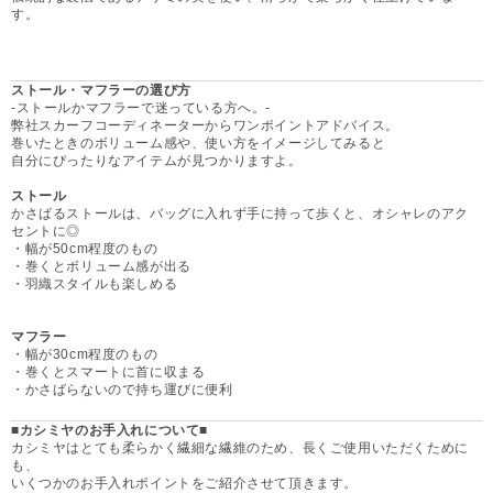
す。
ストール・マフラーの選び方
-ストールかマフラーで迷っている方へ。-
弊社スカーフコーディネーターからワンポイントアドバイス。
巻いたときのボリューム感や、使い方をイメージしてみると
自分にぴったりなアイテムが見つかりますよ。
ストール
かさばるストールは、バッグに入れず手に持って歩くと、オシャレのアク
セントに◎
・幅が50cm程度のもの
・巻くとボリューム感が出る
・羽織スタイルも楽しめる
マフラー
・幅が30cm程度のもの
・巻くとスマートに首に収まる
・かさばらないので持ち運びに便利
■カシミヤのお手入れについて■
カシミヤはとても柔らかく繊細な繊維のため、長くご使用いただくために
も、
いくつかのお手入れポイントをご紹介させて頂きます。