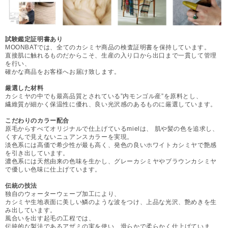
試験鑑定証明書あり
MOONBATでは、全てのカシミヤ商品の検査証明書を保持しています。
直接肌に触れるものだからこそ、生産の入り口から出口まで一貫して管理
を行い、
確かな商品をお客様へお届け致します。
厳選した材料
カシミヤの中でも最高品質とされている”内モンゴル産”を原料とし、
繊維質が細かく保温性に優れ、良い光沢感のあるものに厳選しています。
こだわりのカラー配合
原毛からすべてオリジナルで仕上げているmielは、 肌や髪の色を追求し、
くすんで見えないニュアンスカラーを実現。
淡色系には高価で希少性が最も高く、発色の良いホワイトカシミヤで艶感
を引き出しています。
濃色系には天然由来の色味を生かし、グレーカシミヤやブラウンカシミヤ
で優しい色味に仕上げています。
伝統の技法
独自のウォーターウェーブ加工により、
カシミヤ生地表面に美しい鱗のような波をつけ、上品な光沢、艶めきを生
み出しています。
風合いを出す起毛の工程では、
伝統的な製法であるアザミの実を使い、滑らかで柔らかく仕上げていま