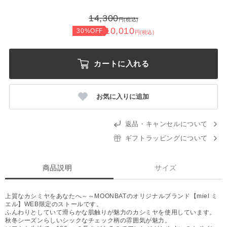
14,300
円(税込)
10,010
30%OFF
円(税込)
カートに入れる
お気に入りに追加
返品・キャンセルについて
ギフトラッピングについて
商品説明
サイズ
上質なカシミヤをあなたへ～～MOONBATのオリジナルブランド【miel ミ
エル】WEB限定のストールです。
ふんわりとしていて滑らかな肌触りが魅力のカシミヤを使用しています。
秋冬シーズンらしいシックなチェック柄の雰囲気が魅力。