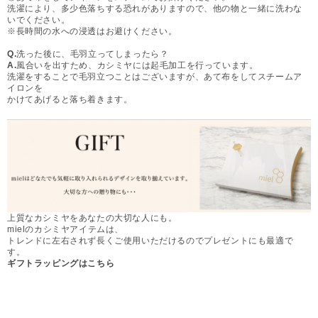
洗濯により、多少色落ちする恐れがありますので、他の物と一緒に洗わな
いでください。
※長時間の水への浸透はお避けください。
Q.
洗った後に、毛羽立ってしまったら？
A.
風合いを出すため、カシミヤには起毛加工を行っています。
洗濯をすることで毛羽立つことはございますが、あて布をしてスチームア
イロンを
かけてあげると落ち着きます。
上質なカシミヤをあなたの大切な人にも。
mielのカシミヤアイテムは、
トレンドに左右されず長くご使用いただけるのでプレゼントにも最適で
す。
ギフトラッピングはこちら