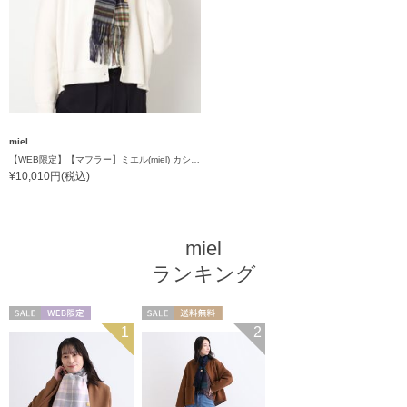
miel
【WEB限定】【マフラー】ミエル(miel) カシミヤ100％ チェック マフラー レディース ウォッシャブル 洗えるカシミヤ
¥10,010円(税込)
miel
ランキング
セール
WEB限定
セール
送料無料
1
2
送料無料
WOMEN
WOMEN