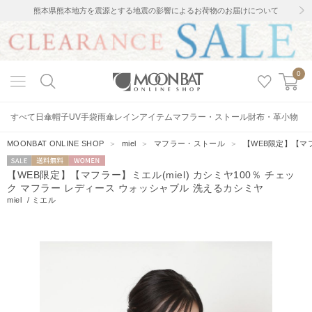
熊本県熊本地方を震源とする地震の影響によるお荷物のお届けについて
0
すべて
日傘
帽子
UV手袋
雨傘
レインアイテム
マフラー・ストール
財布・革小物
MOONBAT ONLINE SHOP
＞
miel
＞
マフラー・ストール
＞
【WEB限定】【マフ
セー
送料無料
WOMEN
【WEB限定】【マフラー】ミエル(miel) カシミヤ100％ チェッ
ル
ク マフラー レディース ウォッシャブル 洗えるカシミヤ
miel
/
ミエル
160