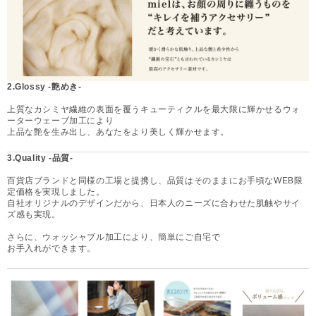
2.Glossy -艶めき-
上質なカシミヤ繊維の表面を覆うキューティクルを最大限に輝かせるウォ
ーターウェーブ加工により
上品な艶を生み出し、あなたをより美しく輝かせます。
3.Quality -品質-
百貨店ブランドと同様の工場と提携し、品質はそのままにお手頃なWEB限
定価格を実現しました。
自社オリジナルのデザインだから、日本人のニーズに合わせた肌触やサイ
ズ感も実現。
さらに、ウォッシャブル加工により、簡単にご自宅で
お手入れができます。