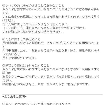
①ホコリや汚れをそのままにしておかないこと
カシミヤは撥水性が弱いため、水分のついた部分がシミになる場合があり
ます。
シミは虫食いの原因にもなってしまう恐れがありますので、なるべく早く
拭き取り、
乾いた後に優しくブラッシングをかけてください。
（シミの取り方）柔らかめのタオルに薄めた中性洗剤を付けて、
シミが取れたら乾いたタオルで拭き取ります。
②たまに休ませてあげること
長時間着用し続けると型崩れや、ピリング(毛玉)が発生する原因になりま
す。
１日中着用したら、一度休ませて湿気や毛玉を取り除き、繊維の疲れを取
ってあげると
長くご使用いただけます。
③保管する前にはキレイにすること
カシミヤは虫に食われやすく穴あきの原因になりますので、長期保管する
場合は
洗濯やクリーニングを行い、必ず完全に汚れ等を落としてから収納してく
ださい。
収納場所は湿気が少なく、直射日光が当たらない場所が最適です。
■よくあるご質問■
Q.
カシミヤなのにペラペラで薄く感じるのはなぜ？