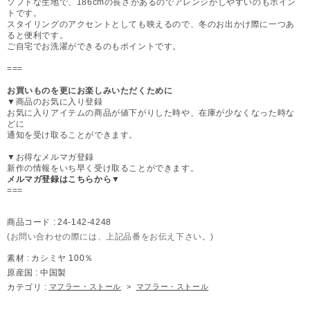
ソフトな生地で、186cmの長さがあるのでアレンジがしやすいのもポイン
トです。
スタイリングのアクセントとしても映えるので、冬のお出かけ際に一つあ
ると便利です。
ご自宅でお洗濯ができるのもポイントです。
===
お買いものを更にお楽しみいただくために
▼商品のお気に入り登録
お気に入りアイテムの商品が値下がりした時や、在庫が少なくなった時な
どに
通知を受け取ることができます。
▼お得なメルマガ登録
新作の情報をいち早く受け取ることができます。
メルマガ登録はこちらから▼
===
商品コード :
24-142-4248
(お問い合わせの際には、上記品番をお伝え下さい。)
素材 :
カシミヤ 100％
原産国 :
中国製
カテゴリ :
マフラー・ストール
>
マフラー・ストール