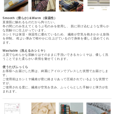
Smooth（滑らか)＆Warm（保温性）
直接肌に触れるものだから拘りたい。
冬の間にのみ生えてくるうぶ毛のみを使用し、 肌に溶け込むような滑らか
な肌触りに仕上がっています。
カシミヤは保湿・保温性に優れているため、 繊維が空気を抱きかかえ放熱
を抑制。 程よい厚みで軽やかに仕上げているので身体を優しく温めてくれ
ます。
Washable（洗えるカシミヤ）
上質でなめらかな肌触りはそのままに手洗いできるカシミヤは、優しく洗
うことでまた柔らかい表情を魅せてくれます。
使うたびふっくら
お客様へお届けした際は、綺麗にアイロンでプレスした状態でお届けしま
す。
ご使用前はカシミヤ繊維が密に絡まりあって圧縮されているような状態で
すが、
ご使用される度に、繊維が空気を含み、ふっくらとした手触りと弾力が生
まれます。