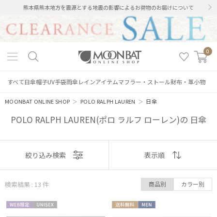
熊本県熊本地方を震源とする地震の影響によるお荷物のお届けについて
0
すべて
日傘
帽子
UV手袋
雨傘
レインアイテム
マフラー・ストール
財布・革小物
MOONBAT ONLINE SHOP
＞
POLO RALPH LAUREN
＞
日傘
POLO RALPH LAUREN(ポロ ラルフ ローレン)の 日傘
表示
絞り込み検索
表示順
順
検索結果 : 13
件
商品別
カラー別
おすすめ
WEB限
UNISE
送料無
MEN
新着