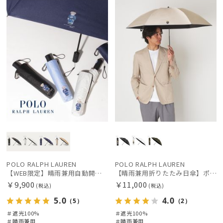
定
X
料
価格の高い
順
価格の低い
順
人気順
売上点数順
お気に入り
順
絞り込み
POLO RALPH LAUREN
POLO RALPH LAUREN
【WEB限定】晴雨兼用自動開閉日傘 ポロ ラルフ ローレン（POLO RALPH LAUREN）ベア 遮光100 UV100 ワンタッチ開閉
【晴雨兼用折りたたみ日傘】ポロ ラルフ ローレン (POLO RALPH LAUREN) ポロベア 遮光100% UVメンズ日傘 簡単開閉
￥9,900
￥11,000
(税込)
(税込)
5.0
4.0
（5）
（2）
レディース
メンズ
キッズ
＃遮光100%
＃遮光100%
＃晴雨兼用
＃晴雨兼用