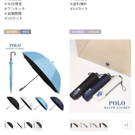
＃WEB限定
＃送料無料
カテゴリー
＃ワンタッチ
＃UVカット
＃自動開閉
＃UVカット
ブランド
送料無
MEN
WEB限
UNISE
BLUNT
料
定
X
ブラント
DAKS
ダックス
estaa
エスタ
FLO(A)TUS
フロータス
FURLA
フルラ
+1
Fuwacool®