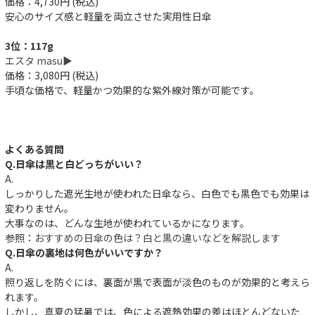
価格：4,730円 (税込)
安心のサイズ感と軽量を両立させた実用性日傘
3位：117g
エスタ masu▶︎
価格：3,080円 (税込)
手頃な価格で、軽量かつ効果的な紫外線対策が可能です。
よくある質問
Q.日傘は黒と白どっちがいい？
A.
しっかりした遮光生地が使われた日傘なら、白色でも黒色でも効果は
変わりません。
大事なのは、どんな生地が使われているかになります。
参照：
おすすめの日傘の色は？白と黒の違いなどを解説します
Q.日傘の裏地は何色がいいですか？
A.
照り返しを防ぐには、裏面が黒で表面が淡色のものが効果的と考えら
れます。
件
しかし、真夏の猛暑では、色による遮熱効果の差はほとんどないた