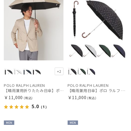
カラー
価格・割引率
在庫表示
販売状況
+2
POLO RALPH LAUREN
POLO RALPH LAUREN
入荷状況
【晴雨兼用折りたたみ日傘】ポロ ラルフ ローレン (POLO RALPH LAUREN) ポロポニー刺繍 雨の日OK 一級遮光99.99% 遮熱 UV 晴雨兼用
【晴雨兼用日傘】ポロ ラルフ ローレン (POLO RALPH LAUREN) 馬具 雨の日OK 軽量 一級遮光99.99% 遮熱 UV 晴雨兼用
￥11,000
￥11,000
(税込)
(税込)
5.0
（1）
MEN
MEN