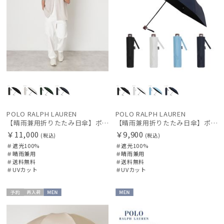
アザーブランド
PAUL&JOE ACCESSOIRES
ポールアンドジョー アクセソワ
POLO RALPH LAUREN
ポロ ラルフ ローレン
SWASH LONDON
スウォッシュロンドン
POLO RALPH LAUREN
POLO RALPH LAUREN
urawaza
【晴雨兼用折りたたみ日傘】ポロ ラルフ ローレン (POLO RALPH LAUREN) 馬具 遮光100% UVメンズ日傘 簡単開閉
【晴雨兼用折りたたみ日傘】ポロ ラルフ ローレン (POLO RALPH LAUREN) ワンポイント刺繍 遮光100% UVメンズ日傘 簡単開閉
ウラワザ
￥11,000
￥9,900
(税込)
(税込)
＃遮光100%
＃遮光100%
傘機能
＃晴雨兼用
＃晴雨兼用
＃送料無料
＃送料無料
＃UVカット
＃UVカット
帽子
予約
再入
MEN
MEN
荷
その他