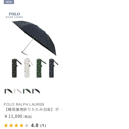
MEN
POLO RALPH LAUREN
【晴雨兼用折りたたみ日傘】ポロ ラルフ ローレン (POLO RALPH LAUREN) 馬具 雨の日OK 軽量 一級遮光99.99% 遮熱 UV 晴雨兼用
￥11,000
(税込)
4.0
（1）