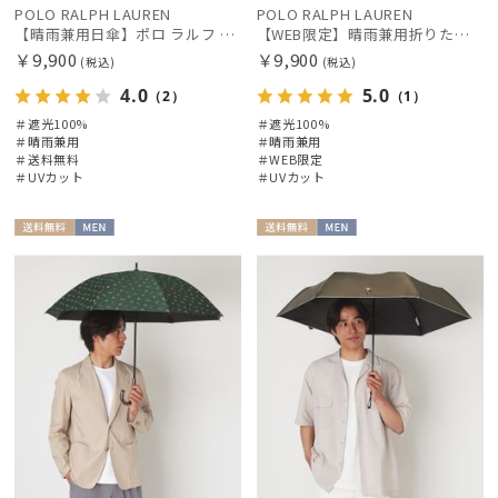
POLO RALPH LAUREN
POLO RALPH LAUREN
フワクール®
【晴雨兼用日傘】ポロ ラルフ ローレン (POLO RALPH LAUREN) ワンポイント刺繍 遮光100% UVメンズ日傘
【WEB限定】晴雨兼用折りたたみ日傘 ポロ ラルフ ローレン（POLO RALPH LAUREN）ベア 遮光100 UV100
￥9,900
￥9,900
Gracy
(税込)
(税込)
グレイシー
4.0
5.0
（2）
（1）
＃遮光100%
＃遮光100%
HANWAY
＃晴雨兼用
＃晴雨兼用
ハンウェイ
＃送料無料
＃WEB限定
＃UVカット
＃UVカット
HANWAY（ギフト）
ハンウェイギフト
送料無
MEN
送料無
MEN
料
料
HELEN KAMINSKI
ヘレンカミンスキー
HIROKO KOSHINO
ヒロコ コシノ
LANVIN COLLECTION
ランバン コレクション
LANVIN en Bleu