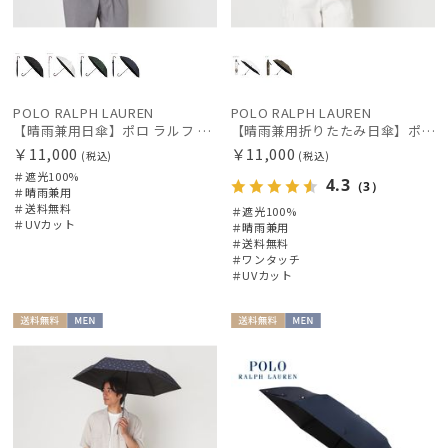
ランバン オン ブルー
MACKINTOSH PHILOSOPHY
マッキントッシュ フィロソフィー
POLO RALPH LAUREN
POLO RALPH LAUREN
MAGICAL TECH
【晴雨兼用日傘】ポロ ラルフ ローレン (POLO RALPH LAUREN) 馬具 遮光100% UVメンズ日傘
【晴雨兼用折りたたみ日傘】ポロ ラルフ ローレン (POLO RALPH LAUREN) ポロベア 遮光100% UVメンズ日傘 自動開閉
マジカルテック
￥11,000
￥11,000
(税込)
(税込)
masu
＃遮光100%
4.3
（3）
＃晴雨兼用
マス
＃送料無料
＃遮光100%
＃UVカット
＃晴雨兼用
miel
＃送料無料
＃ワンタッチ
ミエル
＃UVカット
mila schon
ミラ・ショーン
送料無
MEN
送料無
MEN
料
料
MIRACLE TECH
ミラクルテック
OTHER BRAND