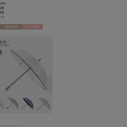
00%
兼用
限定
ット
送料無料
ギフト向け
N