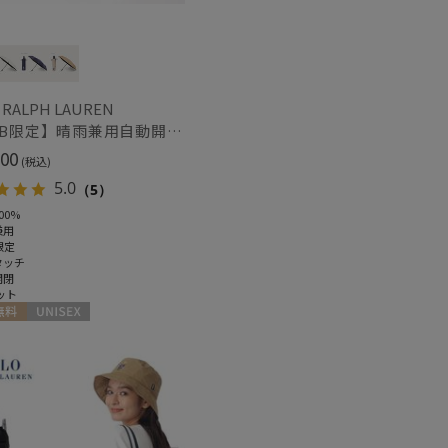
対策
サイズ調整
(3)
(3)
 RALPH LAUREN
【WEB限定】晴雨兼用自動開閉日傘 ポロ ラルフ ローレン（POLO RALPH LAUREN）ベア 遮光100 UV100 ワンタッチ開閉
00
(税込)
ィアで話題
日本製
(19)
5.0
（5）
00%
兼用
限定
タッチ
開閉
ット
料
UNISEX