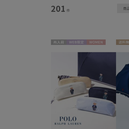
スタイル
201
商
件
カテゴリー
雨傘
(55)
日傘
(42)
再入荷
WEB限定
WOMEN
送料無
レインアイテム
(32)
帽子
(4)