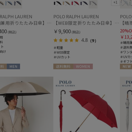
+1
 RALPH LAUREN
POLO RALPH LAUREN
POLO
【晴雨兼用折りたたみ日傘】ポロ ラルフ ローレン (POLO RALPH LAUREN) 先染めジャガード 遮光 UV 遮熱
【WEB限定折りたたみ日傘】ポロ ラルフ ローレン(POLO RALPH LAUREN)ワンポイントポロ刺繍×サコッシュ 遮光100% UV100%
400
￥9,900
20%O
(税込)
(税込)
￥13,
用
4.8
（9）
料
＃晴雨
ット
＃送料
＃軽量
向け
＃ワン
＃WEB限定
＃UVカ
＃UVカット
＃ギフ
料
MEN
送料無料
WOMEN
NEW
ギフト