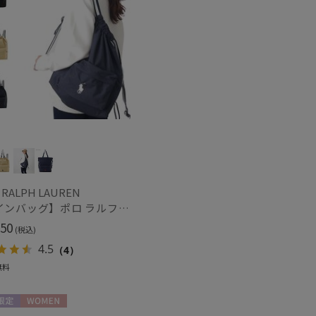
～
～
 RALPH LAUREN
【レインバッグ】ポロ ラルフ ローレン (POLO RALPH LAUREN) 2WAYレインバッグ POLO PONY刺繍 撥水加工
50
(税込)
4.5
（4）
無料
セール
限定
WOMEN