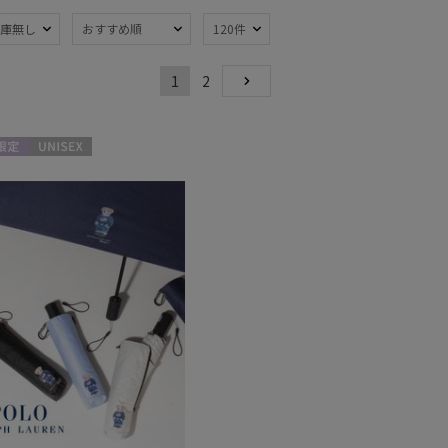
庫無し
おすすめ順
120件
1
2
熱
遮光
NEXT
(33)
(20)
軽量
4)
(3)
限定
UNISEX
ンプ式
暑さ対策
(2)
(39)
：～50cm
親骨：51～
55cm
(33)
開閉傘
ギフトにおすす
(18)
め
(4)
熱
遮光
(3)
(3)