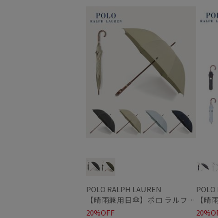
WOMEN
WOME
POLO RALPH LAUREN
POLO
【晴雨兼用日傘】ポロ ラルフ ローレン (POLO RALPH LAUREN) 無地刺繍 簡単開閉 遮光 遮熱 UV 日本製
20%OFF
20%O