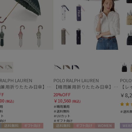
ミエル
価格・割引率
mila schon
ミラ・ショーン
MIRACLE TECH
価格 (円)
ミラクルテック
OTHER BRAND
アザーブランド
割引率 (%)
PAUL&JOE ACCESSOIRES
ポールアンドジョー アクセソワ
POLO RALPH LAUREN
ポロ ラルフ ローレン
 RALPH LAUREN
POLO RALPH LAUREN
POLO
SWASH LONDON
在庫表示
【晴雨兼用折りたたみ日傘】ポロ ラルフ ローレン (POLO RALPH LAUREN) フローラル刺繍 遮光 遮熱 UV
【晴雨兼用折りたたみ日傘】ポロ ラルフ ローレン (POLO RALPH LAUREN) カラーベア 遮光 遮熱 UV 晴雨兼用
スウォッシュロンドン
FF
20%OFF
￥8,2
在庫あり
urawaza
00
￥10,560
(税込)
(税込)
ウラワザ
用
＃晴雨兼用
料
＃送料無料
販売状況
＃送料
ット
＃UVカット
向け
＃ギフト向け
通常
送料無料
ギフト向け
送料無料
ギフト向け
WOMEN
WEB