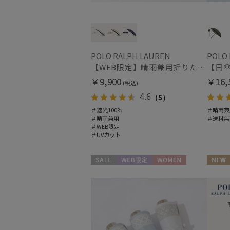
POLO RALPH LAUREN
POLO
【WEB限定】晴雨兼用折りたたみ日傘 ポロ ラルフ ローレン（POLO RALPH LAUREN）ワンポイントベア 遮光100 UV100
￥9,900
￥16,
(税込)
4.6
（5）
＃遮光100%
＃晴雨兼
＃晴雨兼用
＃送料無
＃WEB限定
＃UVカット
セール
WEB限定
WOMEN
NEW
ギフト