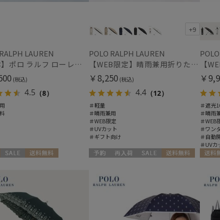
ハンウェイ
(1)
HANWAY（ギフト）
+9
ハンウェイギフト
紫外線対策
暑さ
(4)
HELEN KAMINSKI
 RALPH LAUREN
POLO RALPH LAUREN
POLO
ヘレンカミンスキー
【日傘】ポロ ラルフ ローレン(POLO RALPH LAUREN)エンブフリル 長傘 【公式ムーンバット】 遮光 遮熱 UV 晴雨兼用
【WEB限定】晴雨兼用折りたたみ日傘 ポロ ラルフ ローレン ポロポニー刺繍 POLO BEAR 雨の日OK 遮光100% 遮熱 簡単開閉 UV100% 晴雨兼用
HIROKO KOSHINO
その他
500
￥8,250
￥9,9
ヒロコ コシノ
(税込)
(税込)
WEB限定
メデ
(20)
LANVIN COLLECTION
4.5
4.4
（8）
（12）
(1)
ランバン コレクション
用
＃軽量
＃遮光1
料
＃晴雨兼用
＃晴雨
LANVIN en Bleu
ギフトにおすす
＃WEB限定
＃WEB
ランバン オン ブルー
め
(59)
＃UVカット
＃ワン
＃ギフト向け
＃自動
MACKINTOSH
＃UVカ
PHILOSOPHY
マッキントッシュ フィロソフィー
セール
送料無料
予約
再入荷
セール
送料無料
送料無
カラー
MAGICAL TECH
向け
WOMEN
ギフト向け
WOMEN
マジカルテック
masu
マス
miel