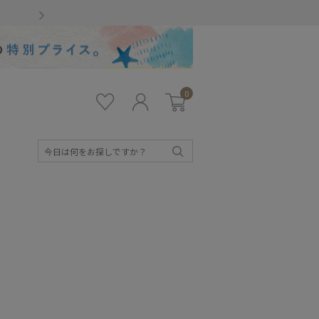
Gmailをお使いのお客様
0
お気
ロ
カー
に入
グ
ト
り
イ
ン
検
索
)
キッズ