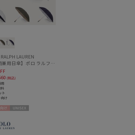
 RALPH LAUREN
【晴雨兼用日傘】ポロ ラルフ ローレン (POLO RALPH LAUREN) 無地POLOPONY刺繍 遮光 遮熱 UV
FF
560
(税込)
兼用
無料
ット
ト向け
向け
UNISEX