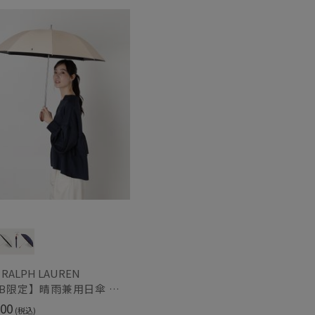
もうすぐ
再入荷
 RALPH LAUREN
【WEB限定】晴雨兼用日傘 ポロ ラルフ ローレン（POLO RALPH LAUREN）オーバーロック刺繍 遮光100 UV100
00
(税込)