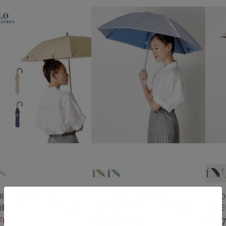
N
入荷状況
予約
新着
 RALPH LAUREN
POLO RALPH LAUREN
POLO
【晴雨兼用折りたたみ日傘】ポロ ラルフ ローレン (POLO RALPH LAUREN) 無地刺繍 遮光 遮熱 UV 晴雨兼用
【晴雨兼用折りたたみ日傘】ポロ ラルフ ローレン (POLO RALPH LAUREN) ストライプスカラ刺繍 遮熱 UV 晴雨兼用
FF
￥13,200
￥7,7
(税込)