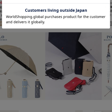
40
(税込)
＃晴雨兼用
＃遮光1
＃送料無料
＃晴雨
用
＃UVカット
＃WEB
料
＃ギフト向け
＃UVカ
ット
向け
料
ギフト向け
WOMEN
WEB限定
UNISEX
セール
WOME