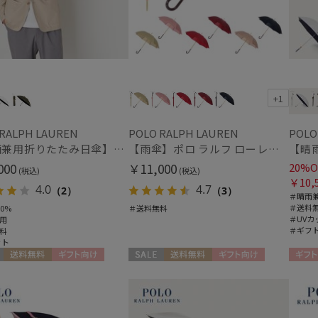
+1
 RALPH LAUREN
POLO RALPH LAUREN
POLO
【晴雨兼用折りたたみ日傘】ポロ ラルフ ローレン (POLO RALPH LAUREN) ポロベア 遮光100% UVメンズ日傘 簡単開閉
【雨傘】ポロ ラルフ ローレン (POLO RALPH LAUREN) ロゴ ジャカード 長傘 【公式ムーンバット】レディース 日本製 グラスファイバー
000
￥11,000
20%O
(税込)
(税込)
￥10,
4.0
4.7
（2）
（3）
＃晴雨
＃送料
0%
＃送料無料
＃UVカ
用
＃ギフ
料
ット
送料無料
ギフト向け
セール
送料無料
ギフト向け
ギフト
N
WOMEN