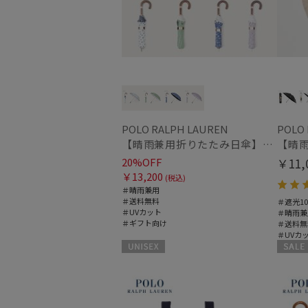
POLO RALPH LAUREN
POLO
【晴雨兼用折りたたみ日傘】ポロ ラルフ ローレン (POLO RALPH LAUREN) WoodBloac Flower 遮光 UV 遮熱
20%OFF
￥11,
￥13,200
(税込)
＃晴雨兼用
＃送料無料
＃遮光10
＃UVカット
＃晴雨兼
＃ギフト向け
＃送料無
＃UVカ
UNISEX
セール
WOME