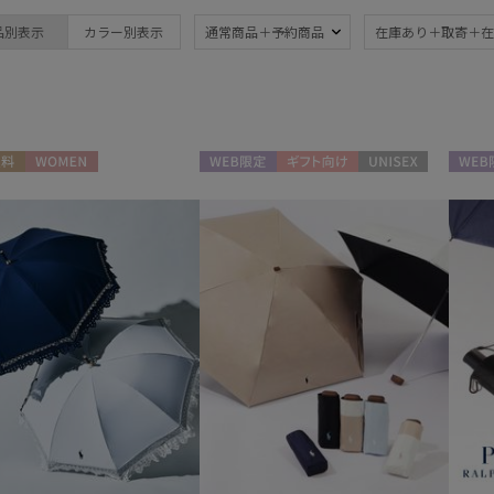
ブランド
品別表示
カラー別表示
通常商品＋予約商品
在庫あり＋取寄＋在
ブランド
傘機能
BLUNT
晴雨兼用
遮
(44)
ブラント
一級遮光
UV
DAKS
(22)
(4
料
WOMEN
WEB限定
ギフト向け
UNISEX
WEB
ダックス
耐風傘
ジャ
estaa
(1)
エスタ
紫外線対策
親骨
(41)
FLO(A)TUS
(40)
フロータス
FURLA
親骨：56～
簡単
フルラ
60cm
(20)
Fuwacool®
フワクール®
Gracy
帽子
グレイシー
HANWAY
ウォッシャブル
遮