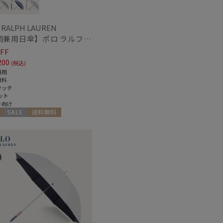
 RALPH LAUREN
【晴雨兼用日傘】ポロ ラルフ ローレン (POLO RALPH LAUREN) WoodBloac Flower 遮光 UV 遮熱
FF
200
(税込)
兼用
無料
タッチ
ット
ト向け
セール
送料無料
向け
WOMEN