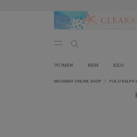
メニ
メ
ュー
ニ
ボタ
ュ
WOMEN
MEN
KIDS
ン
ー
ボ
タ
MOONBAT ONLINE SHOP
＞
POLO RALPH 
ン
レディース