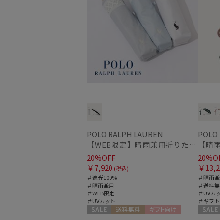
POLO RALPH LAUREN
POLO
【WEB限定】晴雨兼用折りたたみ日傘 ポロ ラルフ ローレン（POLO RALPH LAUREN）シャンブレーレース 遮光100 UV100
20%OFF
20%O
￥7,920
￥13,2
(税込)
＃遮光100%
＃晴雨兼
＃晴雨兼用
＃送料無
＃WEB限定
＃UVカ
＃UVカット
＃ギフト
セール
送料無料
ギフト向け
セール