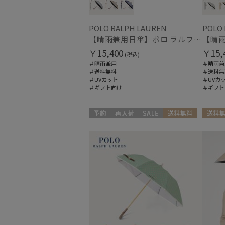
POLO RALPH LAUREN
POLO
【晴雨兼用日傘】ポロ ラルフ ローレン (POLO RALPH LAUREN) POLOPONYジャガード 遮光 遮熱 UV
￥15,400
￥15,
(税込)
＃晴雨兼用
＃晴雨兼
＃送料無料
＃送料無
＃UVカット
＃UVカ
＃ギフト向け
＃ギフト
予約
再入荷
セール
送料無料
送料無
ギフト向け
WOMEN