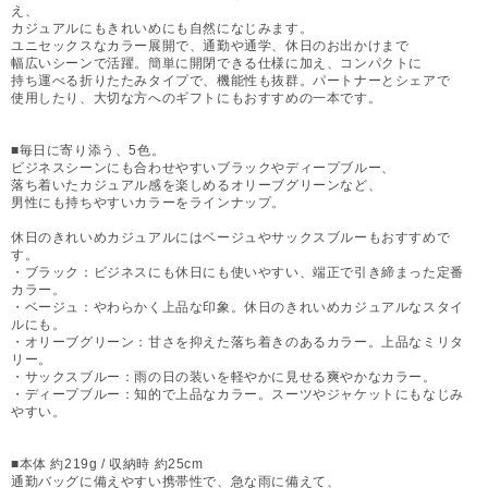
え、
カジュアルにもきれいめにも自然になじみます。
ユニセックスなカラー展開で、通勤や通学、休日のお出かけまで
幅広いシーンで活躍。簡単に開閉できる仕様に加え、コンパクトに
持ち運べる折りたたみタイプで、機能性も抜群。パートナーとシェアで
使用したり、大切な方へのギフトにもおすすめの一本です。
■毎日に寄り添う、5色。
ビジネスシーンにも合わせやすいブラックやディープブルー、
落ち着いたカジュアル感を楽しめるオリーブグリーンなど、
男性にも持ちやすいカラーをラインナップ。
休日のきれいめカジュアルにはベージュやサックスブルーもおすすめで
す。
・ブラック：ビジネスにも休日にも使いやすい、端正で引き締まった定番
カラー。
・ベージュ：やわらかく上品な印象。休日のきれいめカジュアルなスタイ
ルにも。
・オリーブグリーン：甘さを抑えた落ち着きのあるカラー。上品なミリタ
リー。
・サックスブルー：雨の日の装いを軽やかに見せる爽やかなカラー。
・ディープブルー：知的で上品なカラー。スーツやジャケットにもなじみ
やすい。
■本体 約219g / 収納時 約25cm
通勤バッグに備えやすい携帯性で、急な雨に備えて、