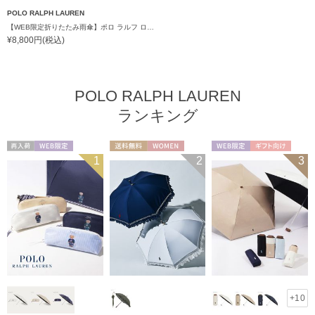
POLO RALPH LAUREN
【WEB限定折りたたみ雨傘】ポロ ラルフ ローレン（POLO RALPH LAUREN）FLAG ベア 簡単開閉
¥8,800円(税込)
POLO RALPH LAUREN
ランキング
再入荷
WEB限定
送料無料
WOMEN
WEB限定
ギフト向け
1
2
3
WOMEN
UNISEX
+10