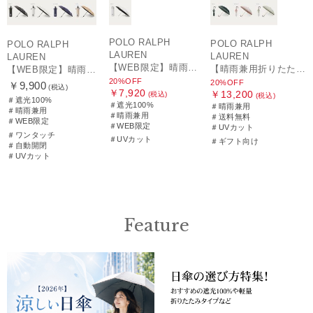
POLO RALPH
POLO RALPH
POLO RALPH
LAUREN
LAUREN
LAUREN
【WEB限定】晴雨兼用折りたたみ日傘 ポロ ラルフ ローレン（POLO RALPH LAUREN）シャンブレーレース 遮光100 UV100
【晴雨兼用折りたたみ日傘】ポロ ラルフ ローレン (POLO RALPH LAUREN) フローラル刺繍 遮光 遮熱 UV
【WEB限定】晴雨兼用自動開閉日傘 ポロ ラルフ ローレン（POLO RALPH LAUREN）ベア 遮光100 UV100 ワンタッチ開閉
20%OFF
20%OFF
￥9,900
(税込)
￥7,920
￥13,200
(税込)
(税込)
＃遮光100%
＃遮光100%
＃晴雨兼用
＃晴雨兼用
＃晴雨兼用
＃送料無料
＃WEB限定
＃WEB限定
＃UVカット
＃ワンタッチ
＃UVカット
＃ギフト向け
＃自動開閉
＃UVカット
Feature