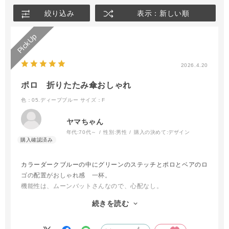
絞り込み
表示：新しい順
2026.4.20
ポロ 折りたたみ傘おしゃれ
色：05.ディープブルー
サイズ：F
ヤマちゃん
年代:
70代～
性別:
男性
購入の決めて:
デザイン
カラーダークブルーの中にグリーンのステッチとポロとベアのロ
ゴの配置がおしゃれ感 一杯。
機能性は、ムーンバットさんなので、心配なし。
ダックス15年も使っても大丈夫だったよ。
続きを読む
長さもコンパクト、以前と違って収納もオープンファスナーとテ
ープで完了、スムーズだね😃