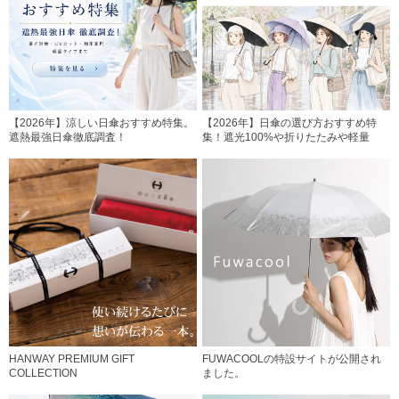
【2026年】涼しい日傘おすすめ特集。
【2026年】日傘の選び方おすすめ特
遮熱最強日傘徹底調査！
集！遮光100%や折りたたみや軽量
HANWAY PREMIUM GIFT
FUWACOOLの特設サイトが公開され
COLLECTION
ました。