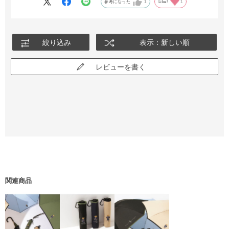
あまり、雨降りは好きではないけど、早く使ってみたいね、出番
参考になった
1
Like!
1
が待ち遠しい😃
絞り込み
表示：新しい順
レビューを書く
関連商品