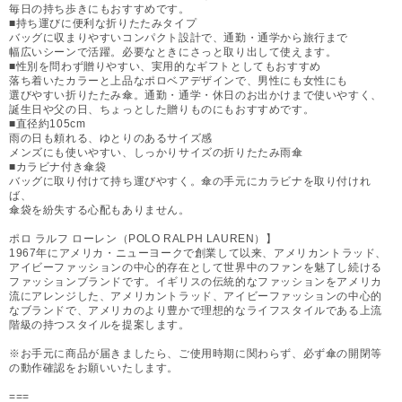
毎日の持ち歩きにもおすすめです。
■持ち運びに便利な折りたたみタイプ
バッグに収まりやすいコンパクト設計で、通勤・通学から旅行まで
幅広いシーンで活躍。必要なときにさっと取り出して使えます。
■性別を問わず贈りやすい、実用的なギフトとしてもおすすめ
落ち着いたカラーと上品なポロベアデザインで、男性にも女性にも
選びやすい折りたたみ傘。通勤・通学・休日のお出かけまで使いやすく、
誕生日や父の日、ちょっとした贈りものにもおすすめです。
■直径約105cm
雨の日も頼れる、ゆとりのあるサイズ感
メンズにも使いやすい、しっかりサイズの折りたたみ雨傘
■カラビナ付き傘袋
バッグに取り付けて持ち運びやすく。傘の手元にカラビナを取り付けれ
ば、
傘袋を紛失する心配もありません。
ポロ ラルフ ローレン（POLO RALPH LAUREN）】
1967年にアメリカ・ニューヨークで創業して以来、アメリカントラッド、
アイビーファッションの中心的存在として世界中のファンを魅了し続ける
ファッションブランドです。イギリスの伝統的なファッションをアメリカ
流にアレンジした、アメリカントラッド、アイビーファッションの中心的
なブランドで、アメリカのより豊かで理想的なライフスタイルである上流
階級の持つスタイルを提案します。
※お手元に商品が届きましたら、ご使用時期に関わらず、必ず傘の開閉等
の動作確認をお願いいたします。
===