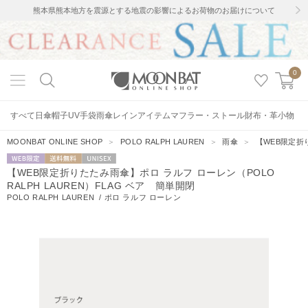
熊本県熊本地方を震源とする地震の影響によるお荷物のお届けについて
0
すべて
日傘
帽子
UV手袋
雨傘
レインアイテム
マフラー・ストール
財布・革小物
MOONBAT ONLINE SHOP
＞
POLO RALPH LAUREN
＞
雨傘
＞
【WEB限定折り
WEB限定
送料無料
UNISEX
【WEB限定折りたたみ雨傘】ポロ ラルフ ローレン（POLO
RALPH LAUREN）FLAG ベア 簡単開閉
POLO RALPH LAUREN
/
ポロ ラルフ ローレン
26