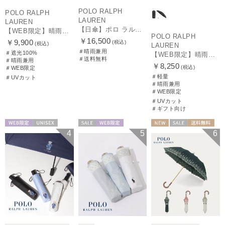
POLO RALPH
POLO RALPH
LAUREN
LAUREN
【日傘】ポロ ラルフ ローレン(POLO RALPH LAUREN)エンブフリル 長傘 【公式ムーンバット】 遮光 遮熱 UV 晴雨兼用
【WEB限定】晴雨兼用折りたたみ日傘 ポロ ラルフ ローレン（POLO RALPH LAUREN）ワンポイントベア 遮光100 UV100
POLO RALPH
￥16,500
￥9,900
(税込)
(税込)
LAUREN
＃晴雨兼用
＃遮光100%
【WEB限定】晴雨兼用折りたたみ日傘 ポロ ラルフ ローレン ポロポニー刺繍 POLO BEAR 雨の日OK 遮光100% 遮熱 簡単開閉 UV100% 晴雨兼用
＃送料無料
＃晴雨兼用
￥8,250
(税込)
＃WEB限定
＃軽量
＃UVカット
＃晴雨兼用
＃WEB限定
＃UVカット
＃ギフト向け
WEB限定
UNISEX
セール
WEB限定
NEW
セール
送料無料
4
5
6
WOMEN
ギフト向け
WOMEN