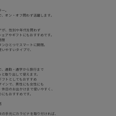
ラー。
で、オン・オフ問わず活躍します。
アが、性別や年代を問わず
シェアやギフトにもおすすめです。
開閉
タンひとつでスマートに開閉。
使いやすいタイプで、
で、通勤・通学から旅行まで
っと取り出して使えます。
ギフトとしてもおすすめ
ザインで、男性にも女性にも
・休日のお出かけまで使いやすく、
のにもおすすめです。
感
傘の手元にカラビナを取り付ければ、