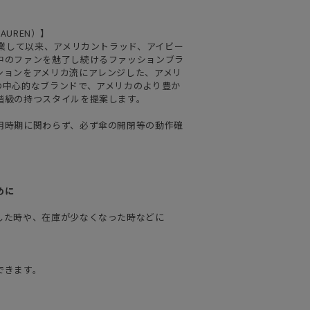
LAUREN）】
創業して以来、アメリカントラッド、アイビー
中のファンを魅了し続けるファッションブラ
ションをアメリカ流にアレンジした、アメリ
の中心的なブランドで、アメリカのより豊か
階級の持つスタイルを提案します。
用時期に関わらず、必ず傘の開閉等の動作確
めに
した時や、在庫が少なくなった時などに
できます。