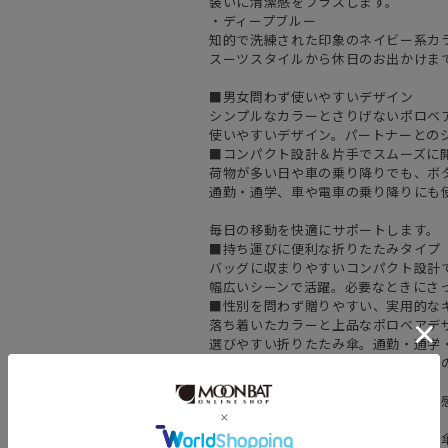
装いに清潔感をプラスします。
・ディープブルー
知的で洗練された印象のネイビー系カ
スーツスタイルから休日のお出かけま
■男女問わず使いやすいデザイン
シンプルなカラーとさりげないポロベ
使いやすいデザイン。パートナーとの
■コンパクト設計＆片手でスムーズに
荷物が多い日や車の乗り降りでも、ボ
通勤・通学、車や電車の乗り降りにも
毎日の移動を快適にサポートします。
■持ち運びに便利な折りたたみタイプ
バッグに収まりやすいコンパクト設計
幅広いシーンで活躍。必要なときにさ
■性別を問わず贈りやすい、実用的な
落ち着いたカラーと上品なポロベアデ
選びやすい折りたたみ傘。通勤・通学
誕生日や父の日、ちょっとした贈りも
■直径約101cm
雨の日も頼れる、ゆとりのあるサイズ
■カラビナ付き傘袋
バッグに取り付けて持ち運びやすく。