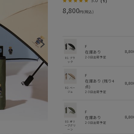
5.0
（1）
8,800
円(税込)
F
8,8
在庫あり
2-3日出荷予定
01.ブラ
ック
F
在庫あり (残り
4
8,8
点)
02.ベー
2-3日出荷予定
ジュ
F
8,8
在庫あり
03.オリ
2-3日出荷予定
ーブグリ
ーン