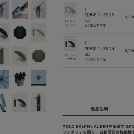
F
在庫あり (残り
5
8,8
点)
04.サッ
2-3日出荷予定
クスブル
ー
F
在庫あり (残り
4
8,8
点)
05.ディ
2-3日出荷予定
ープブル
ー
商品説明
POLO RALPH LAURENを象徴す
ワンタッチで開く、自動開閉の機能性