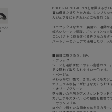
POLO RALPH LAURENを象徴
兼ね備えた折りたたみ傘。シンプルな
カジュアルにもきれいめにも自然にな
ユニセックスなカラー展開で、通勤や
ディープブ
ルー
幅広いシーンで活躍。ボタンひとつで
コンパクトに持ち運べる折りたたみタ
パートナーとシェアで使用したり、大
■毎日に寄り添う、5色。
・ブラック
シーンを選ばず使いやすい定番カラー
男女問わず取り入れやすい一色です。
・ベージュ
やわらかな印象で、きれいめにもカジ
ナチュラルな装いが好きな方にもおす
・オリーブグリーン
落ち着いた色味がアメリカントラッド
カジュアルスタイルとの相性も抜群で
・サックスブルー
爽やかで軽やかな印象を与えるカラー