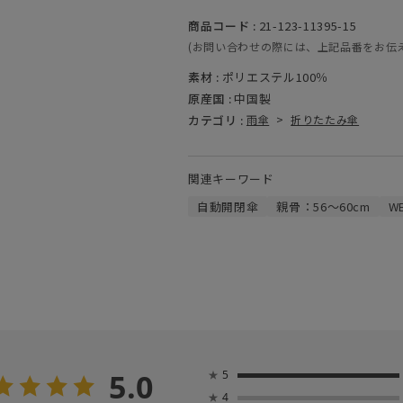
商品コード :
21-123-11395-15
(お問い合わせの際には、上記品番をお伝
素材 :
ポリエステル100％
原産国 :
中国製
カテゴリ :
雨傘
>
折りたたみ傘
関連キーワード
自動開閉傘
親骨：56～60cm
W
5.0
★
5
★
4