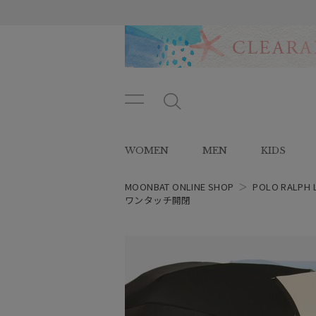
メニ
メ
ュー
ニ
ボタ
ュ
WOMEN
MEN
KIDS
ン
ー
ボ
タ
MOONBAT ONLINE SHOP
＞
POLO RALPH 
ン
ワンタッチ開閉