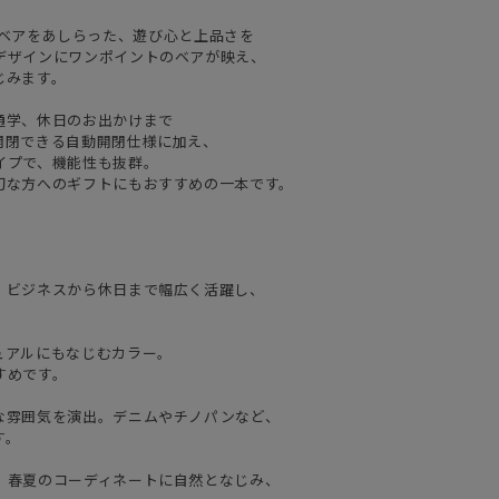
するポロベアをあしらった、遊び心と上品さを
デザインにワンポイントのベアが映え、
じみます。
通学、休日のお出かけまで
開閉できる自動開閉仕様に加え、
イプで、機能性も抜群。
切な方へのギフトにもおすすめの一本です。
。ビジネスから休日まで幅広く活躍し、
ュアルにもなじむカラー。
すめです。
な雰囲気を演出。デニムやチノパンなど、
す。
。春夏のコーディネートに自然となじみ、