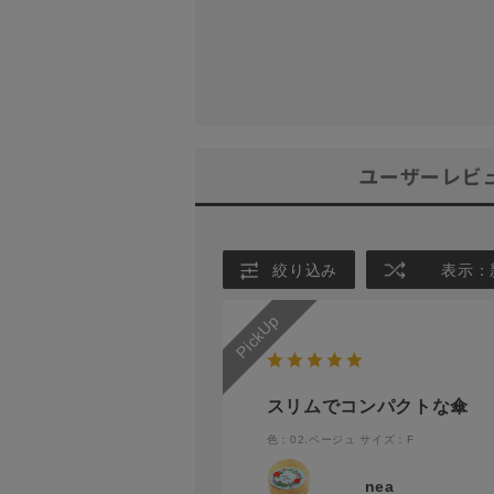
ユーザーレビ
絞り込み
表示：
スリムでコンパクトな傘
色：02.ベージュ
サイズ：F
nea