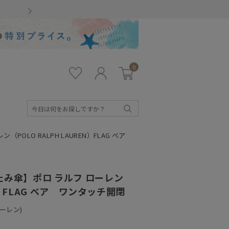
Gmailをお使いのお客様
0
お気
ロ
カー
に入
グ
ト
り
イ
ン
検
索
POLO RALPH LAUREN）FLAG ベア
たみ傘】ポロ ラルフ ローレン
EN）FLAG ベア ワンタッチ開閉
ローレン)