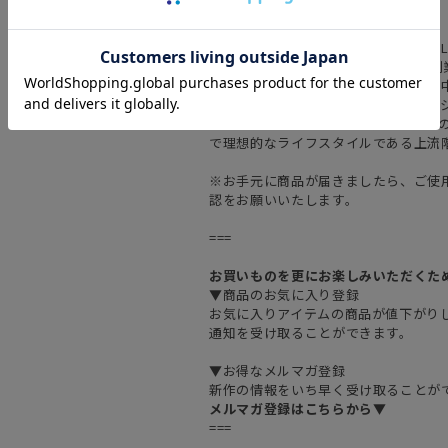
傘袋を紛失する心配もありません。
ポロ ラルフ ローレン（POLO RALPH 
1967年にアメリカ・ニューヨークで
ファッションの中心的存在として世界
ンドです。イギリスの伝統的なファッ
カントラッド、アイビーファッション
で理想的なライフスタイルである上流
※お手元に商品が届きましたら、ご使
認をお願いいたします。
===
お買いものを更にお楽しみいただくた
▼商品のお気に入り登録
お気に入りアイテムの商品が値下がり
通知を受け取ることができます。
▼お得なメルマガ登録
新作の情報をいち早く受け取ることが
メルマガ登録はこちらから▼
===