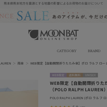
熊本県熊本地方を震源とする地震の影響によるお荷物のお届けについて
雨傘・日傘・マフラー・ストール・
帽子の通販｜MOONBAT ONLINE
SHOP（ムーンバットオンラインシ
CATEGORY
BRAND
ョップ）
LAUREN
＞
雨傘
＞
WEB限定【自動開閉折りたたみ傘】ポロ ラルフ ローレン（
WEB限定
送料無料
UNISEX
WEB限定【自動開閉折りた
（POLO RALPH LAUR
POLO RALPH LAUREN (ポロ ラルフ 