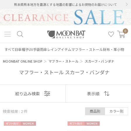
熊本県熊本地方を震源とする地震の影響によるお荷物のお届けについて
0
すべて
日傘
帽子
UV手袋
雨傘
レインアイテム
マフラー・ストール
財布・革小物
MOONBAT ONLINE SHOP
＞
マフラー・ストール
＞
スカーフ・バンダナ
マフラー・ストール スカーフ・バンダナ
表示
絞り込み検索
表示順
順
検索結果 : 2
件
商品別
カラー別
おすすめ
ギフト
WOME
ギフト
WOME
新着