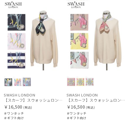
向け
N
向け
N
価格の高い
順
価格の低い
順
絞り込み
人気順
売上点数順
レディース
メンズ
キッズ
お気に入り
順
カテゴリー
SWASH LONDON
SWASH LONDON
【スカーフ】スウォッシュロンドン (SWASH LONDON) Oceanic Odyssey 68*68 シルク 日本製
【スカーフ】スウォッシュロンドン (SWASH LONDON) Ferris Flight 68*68 シルク 日本製
ブランド
￥16,500
￥16,500
(税込)
(税込)
＃ワンタッチ
＃ワンタッチ
＃ギフト向け
＃ギフト向け
傘機能