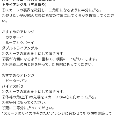
トライアングル（三角折り）
①スカーフの裏表を確認し、三角形になるように半分に折る。
②見せたい柄が結んだ後に希望の位置に出てくるかを確認してくださ
い。
おすすめのアレンジ
カウボーイ
ループカウボーイ
ダブルトライアングル
①スカーフの裏面を上にして置きます。
②裏が内側になるように重ねて、横長の二つ折りにします。
③対角線上の角と角を持って、対角線に折ってください。
おすすめのアレンジ
ピーターパン
バイアス折り
①スカーフの裏面を上にして置きます。
②体格の角(上下)の先端をスカーフの中心に向かって折る。
③三等分に折ってください。
④更に三等分に折ってください。
*スカーフのサイズや巻きたいアレンジに合わせて折り幅を調節して