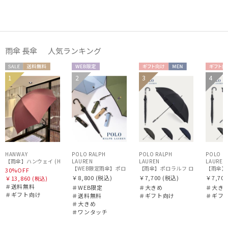
販売状況
雨傘 長傘 人気ランキング
入荷状況
セー
送料無
WEB限
ギフト
MEN
ギフ
1
2
3
4
ギフト
送料無
UNISE
ル
料
定
向け
向け
WOME
向け
料
X
N
HANWAY
POLO RALPH
POLO RALPH
POLO R
LAUREN
【雨傘】ハンウェイ (HANWAY) 日本製
LAUREN
LAUREN
【WEB限定雨傘】ポロ ラルフ ローレン（POLO RALPH LAUREN
【雨傘】ポロラルフ ローレン (POLO 
【雨傘】ポ
30%OFF
￥8,800
(税込)
￥7,700
(税込)
￥7,700
￥13,860
(税込)
＃送料無料
＃WEB限定
＃大きめ
＃大き
＃ギフト向け
＃送料無料
＃ギフト向け
＃ギフ
＃大きめ
＃ワンタッチ