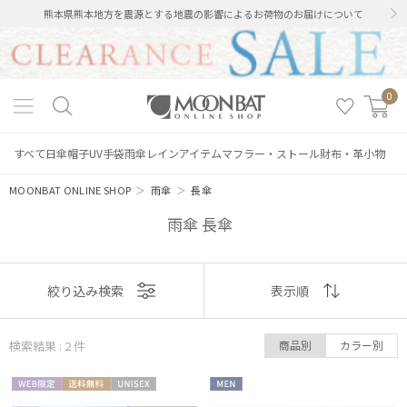
熊本県熊本地方を震源とする地震の影響によるお荷物のお届けについて
0
すべて
日傘
帽子
UV手袋
雨傘
レインアイテム
マフラー・ストール
財布・革小物
MOONBAT ONLINE SHOP
＞
雨傘
＞
長傘
雨傘 長傘
表示
絞り込み検索
表示順
絞り込み
順
検索結果 : 2
件
商品別
カラー別
おすすめ
WEB限
送料無
UNISE
MEN
新着