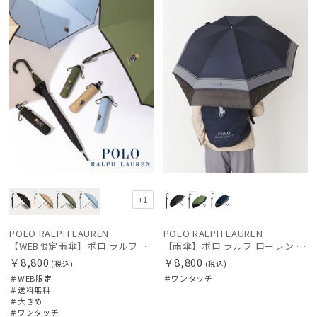
定
料
X
レディース
メンズ
キッズ
価格の高い
順
カテゴリー
価格の低い
順
ブランド
人気順
売上点数順
傘機能
お気に入り
順
その他
+1
カラー
POLO RALPH LAUREN
POLO RALPH LAUREN
【WEB限定雨傘】ポロ ラルフ ローレン（POLO RALPH LAUREN）FLAG ベア
【雨傘】ポロ ラルフ ローレン (POLO RALPH LAUREN) バックパッカー リュックが濡れにくい後ろが伸びる傘
￥8,800
￥8,800
(税込)
(税込)
価格・割引率
＃WEB限定
＃ワンタッチ
＃送料無料
＃大きめ
＃ワンタッチ
在庫表示