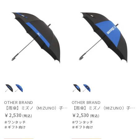
向け
向け
価格の高い
順
レディース
メンズ
キッズ
価格の低い
順
カテゴリー
人気順
ブランド
売上点数順
お気に入り
傘機能
順
その他
OTHER BRAND
OTHER BRAND
【雨傘】ミズノ（MIZUNO）子供用通学雨傘 1小間切継ぎ ボタンジャンプ
【雨傘】ミズノ（MIZUNO）子供用通学雨傘 コンビ×ビッグロゴ ボタンジャンプ
カラー
￥2,530
￥2,530
(税込)
(税込)
＃ワンタッチ
＃ワンタッチ
＃ギフト向け
＃ギフト向け
価格・割引率