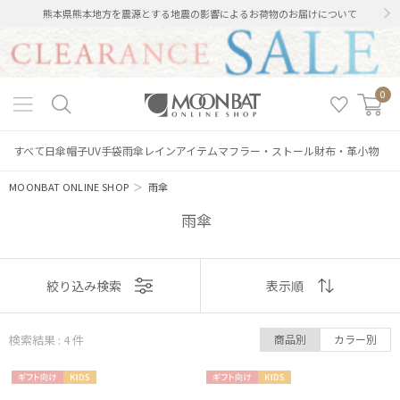
熊本県熊本地方を震源とする地震の影響によるお荷物のお届けについて
0
すべて
日傘
帽子
UV手袋
雨傘
レインアイテム
マフラー・ストール
財布・革小物
MOONBAT ONLINE SHOP
＞
雨傘
雨傘
表示
絞り込み検索
表示順
順
絞り込み
検索結果 : 4
件
商品別
カラー別
おすすめ
ギフト
KIDS
ギフト
KIDS
新着