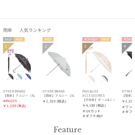
雨傘 人気ランキング
セー
KIDS
KIDS
ギフト
KIDS
ギフ
1
2
3
4
ル
向け
向け
OTHER BRAND
OTHER BRAND
PAUL&JOE
OTHER 
【雨傘】アルジー（ALGY）ドット 長傘 【公式ムーンバット】 キッズ 子供傘 55cm 58cm 5
【雨傘】アルジー（ALGY）子供用通学雨傘 グラデーション 
ACCESSOIRES
【雨傘】
【子供傘】ポール&ジョー（PAUL & J
44%OFF
￥2,530
(税込)
￥2,530
￥4,180
(税込)
￥1,100
(税込)
＃ワン
＃UVカット
＃ギフ
＃ギフト向け
Feature