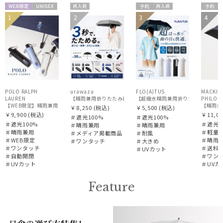
WEB限
UNISE
再入
予約
再入
予約
1
2
3
4
メディア掲
UNISE
送料
定
X
荷
荷
UNISE
載商品
X
料
X
POLO RALPH
urawaza
FLO(A)TUS
MACKIN
LAUREN
【超撥水晴雨兼用折りたたみ日傘】フロータ
PHILOS
【WEB限定】晴雨兼用自動開閉日傘 ポロ ラルフ ローレン（POLO RALPH LAUREN）ベア 遮
￥8,250
(税込)
￥5,500
(税込)
￥9,900
(税込)
￥11,00
＃遮光100%
＃遮光100%
＃遮光100%
＃遮光1
＃晴雨兼用
＃晴雨兼用
＃晴雨兼用
＃軽量
＃メディア掲載商品
＃耐風
＃WEB限定
＃晴雨
＃ワンタッチ
＃大きめ
＃ワンタッチ
＃送料
＃UVカット
＃自動開閉
＃ワン
＃UVカット
＃UVカ
Feature