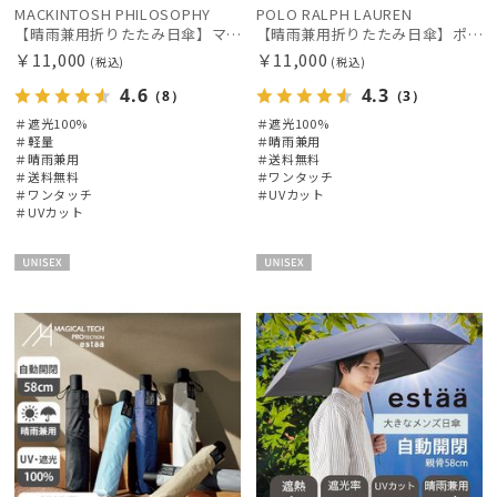
MACKINTOSH PHILOSOPHY
POLO RALPH LAUREN
【晴雨兼用折りたたみ日傘】マッキントッシュ フィロソフィー (MACKINTOSH PHILOSOPHY) バーブレラ サンプロテクト（SUNPROTECT）自動開閉 遮光100
【晴雨兼用折りたたみ日傘】ポロ ラルフ ローレン (POLO RALPH LAUREN) ポロベア 遮光100% UVメンズ日傘 自動開閉
￥11,000
￥11,000
(税込)
(税込)
4.6
4.3
（8）
（3）
＃遮光100%
＃遮光100%
＃軽量
＃晴雨兼用
＃晴雨兼用
＃送料無料
＃送料無料
＃ワンタッチ
＃ワンタッチ
＃UVカット
＃UVカット
UNISE
UNISE
X
X