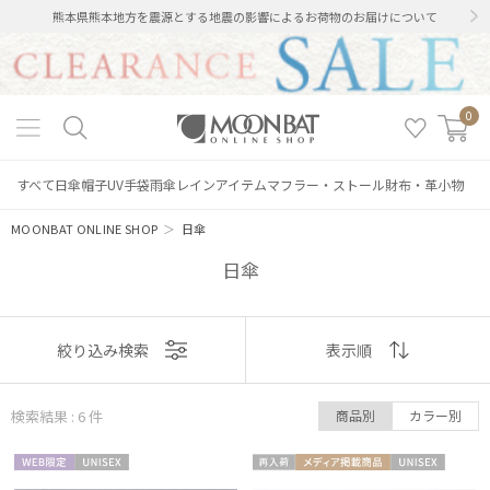
熊本県熊本地方を震源とする地震の影響によるお荷物のお届けについて
0
すべて
日傘
帽子
UV手袋
雨傘
レインアイテム
マフラー・ストール
財布・革小物
MOONBAT ONLINE SHOP
＞
日傘
日傘
表示
絞り込み検索
表示順
順
検索結果 : 6
件
商品別
カラー別
おすすめ
WEB限
UNISE
再入
メディア掲
UNISE
新着