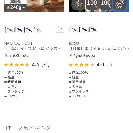
+2
MAGICAL TECH
estaa
【日傘】マジで軽い傘 マジカルテックプロテクション(MAGICAL TECH PROTECTION) 58cm 晴雨兼用傘自動開閉折りたたみ日傘 一級遮光100% UV 軽量 機能性 大きめ 人気
【日傘】エスタ (estaa) コンパクトワイド58 自動開閉傘 折りたたみ傘 軽量 晴雨兼用 遮光100％ UV100%
￥5,830
￥4,620
(税込)
(税込)
4.5
4.0
（51）
（1）
＃遮光100%
＃遮光100%
＃軽量
＃軽量
＃晴雨兼用
＃晴雨兼用
＃大きめ
＃大きめ
＃ワンタッチ
＃ワンタッチ
＃UVカット
＃UVカット
日傘 人気ランキング