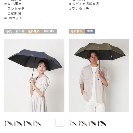
＃WEB限定
＃メディア掲載商品
＃ワンタッチ
＃ワンタッチ
＃自動開閉
その他
＃UVカット
カラー
予約
再入
送料無
UNISE
送料無
MEN
荷
料
X
料
価格・割引率
在庫表示
販売状況
入荷状況
+1