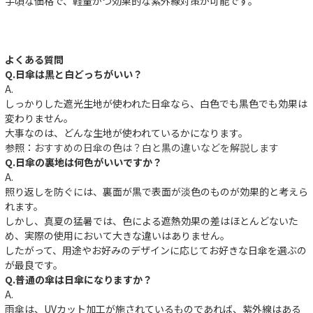
手頃な価格で、軽量かつ効果的な紫外線対策が可能です。
よくある質問
Q.日傘は黒と白どっちがいい？
A.
しっかりした遮光生地が使われた日傘なら、白色でも黒色でも効果は
変わりません。
大事なのは、どんな生地が使われているかになります。
参照：
おすすめの日傘の色は？白と黒の違いなどを解説します
Q.日傘の裏地は何色がいいですか？
A.
照り返しを防ぐには、裏面が黒で表面が淡色のものが効果的と考えら
れます。
しかし、真夏の猛暑では、色による遮熱効果の差はほとんどないた
め、実際の使用において大きな違いはありません。
したがって、用途やお好みのデザインに応じてお好きな日傘を選ぶの
が最良です。
Q.普通の傘は日傘になりますか？
A.
雨傘は、UVカット加工が施されているものであれば、紫外線はある