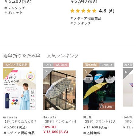
￥5,280
￥5,940
(税込)
(税込)
＃ワンタッチ
4.8
（6）
＃UVカット
＃メディア掲載商品
＃ワンタッチ
雨傘 折りたたみ傘 人気ランキング
メディア掲
セー
WOME
送料無
UNISE
再入
1
2
3
4
UNISE
載商品
ル
N
料
X
荷
X
urawaza
HANWAY
BLUNT
HANWA
【3秒で折りたためる 雨傘】urawaza(ウラワザ) slim 55cmUV プレーン UV加工
【雨傘】ブラント (BLUNT) Me
【折りた
30%OFF
￥5,500
(税込)
￥17,600
(税込)
￥13,20
￥13,860
(税込)
＃メディア掲載商品
＃送料無料