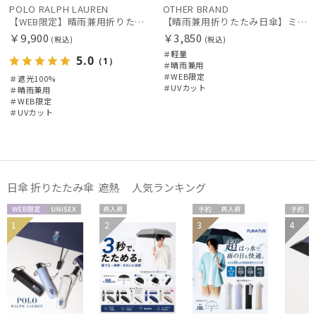
POLO RALPH LAUREN
OTHER BRAND
入荷状況
【WEB限定】晴雨兼用折りたたみ日傘 ポロ ラルフ ローレン（POLO RALPH LAUREN）ベア 遮光100 UV100
【晴雨兼用折りたたみ日傘】ミズノ（MIZUNO）ワンポイントロゴ 一級遮光99.99% 遮熱 UV99％以上 晴雨兼用 軽量
￥9,900
￥3,850
(税込)
(税込)
＃軽量
5.0
（1）
＃晴雨兼用
＃WEB限定
＃遮光100%
＃UVカット
＃晴雨兼用
＃WEB限定
＃UVカット
日傘 折りたたみ傘 遮熱 人気ランキング
WEB限
UNISE
再入
予約
再入
予約
1
2
3
4
メディア掲
UNISE
送料
定
X
荷
荷
UNISE
載商品
X
料
X