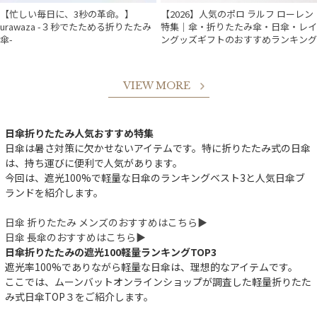
【忙しい毎日に、3秒の革命。】
【2026】人気のポロ ラルフ ローレン
urawaza -３秒でたためる折りたたみ
特集｜傘・折りたたみ傘・日傘・レイ
傘-
ングッズギフトのおすすめランキング
VIEW MORE
日傘折りたたみ人気おすすめ特集
日傘は暑さ対策に欠かせないアイテムです。特に折りたたみ式の日傘
は、持ち運びに便利で人気があります。
今回は、遮光100%で軽量な日傘のランキングベスト3と人気日傘ブ
ランドを紹介します。
日傘 折りたたみ メンズのおすすめはこちら▶︎
日傘 長傘のおすすめはこちら▶︎
日傘折りたたみの遮光100軽量ランキングTOP3
遮光率100%でありながら軽量な日傘は、理想的なアイテムです。
ここでは、ムーンバットオンラインショップが調査した軽量折りたた
み式日傘TOP３をご紹介します。