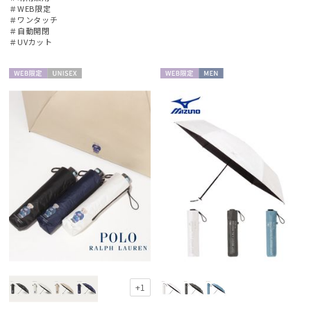
＃WEB限定
＃ワンタッチ
マフラー・ストール・スカーフ
＃自動開閉
＃UVカット
帽子
WEB限
UNISE
WEB限
MEN
定
X
定
その他
カラー
価格・割引率
在庫表示
+1
販売状況