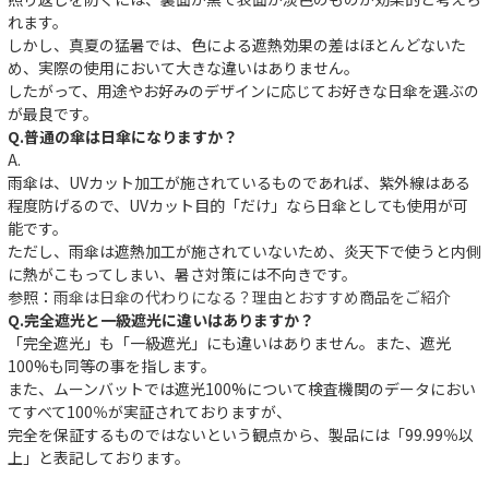
れます。
しかし、真夏の猛暑では、色による遮熱効果の差はほとんどないた
め、実際の使用において大きな違いはありません。
したがって、用途やお好みのデザインに応じてお好きな日傘を選ぶの
が最良です。
Q.普通の傘は日傘になりますか？
A.
雨傘は、UVカット加工が施されているものであれば、紫外線はある
程度防げるので、UVカット目的「だけ」なら日傘としても使用が可
能です。
ただし、雨傘は遮熱加工が施されていないため、炎天下で使うと内側
に熱がこもってしまい、暑さ対策には不向きです。
参照：
雨傘は日傘の代わりになる？理由とおすすめ商品をご紹介
Q.完全遮光と一級遮光に違いはありますか？
「完全遮光」も「一級遮光」にも違いはありません。また、遮光
100%も同等の事を指します。
件
また、ムーンバットでは遮光100%について検査機関のデータにおい
てすべて100％が実証されておりますが、
完全を保証するものではないという観点から、製品には「99.99％以
上」と表記しております。