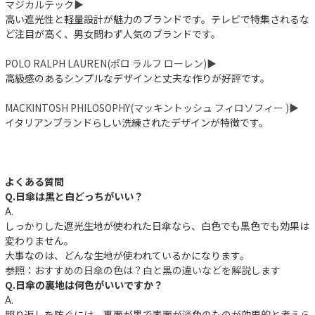
マジカルテック▶︎
高い遮光性と軽量設計が魅力のブランドです。テレビで特集されるな
ど注目が高く、男女問わず人気のブランドです。
POLO RALPH LAUREN(ポロ ラルフ ローレン)▶︎
高級感のあるシンプルなデザインと丈夫な作りが好評です。
MACKINTOSH PHILOSOPHY(マッキントッシュ フィロソフィー )▶︎
イタリアンブランドらしい洗練されたデザインが特徴です。
よくある質問
Q.日傘は黒と白どっちがいい？
A.
しっかりした遮光生地が使われた日傘なら、白色でも黒色でも効果は
変わりません。
大事なのは、どんな生地が使われているかになります。
参照：
おすすめの日傘の色は？白と黒の違いなどを解説します
Q.日傘の裏地は何色がいいですか？
A.
照り返しを防ぐには、裏面が黒で表面が淡色のものが効果的と考えら