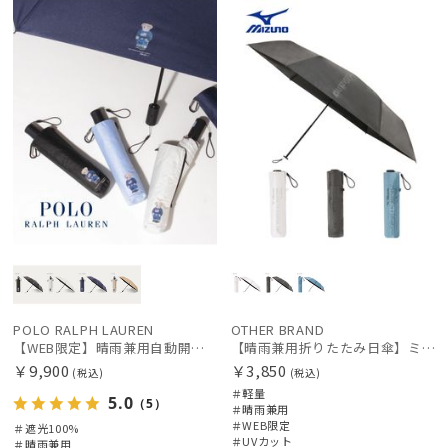
定
X
定
価格の高い
順
価格の低い
順
絞り込み
人気順
売上点数順
お気に入り
レディース
メンズ
キッズ
順
カテゴリー
POLO RALPH LAUREN
OTHER BRAND
【WEB限定】晴雨兼用自動開閉日傘 ポロ ラルフ ローレン（POLO RALPH LAUREN）ベア 遮光100 UV100 ワンタッチ開閉
【晴雨兼用折りたたみ日傘】ミズノ（MIZUNO）ワンポイントロゴ 一級遮光99.99% 遮熱 UV99％以上 晴雨兼用 軽量
ブランド
￥9,900
￥3,850
(税込)
(税込)
＃軽量
5.0
（5）
＃晴雨兼用
＃WEB限定
傘機能
＃遮光100%
＃UVカット
＃晴雨兼用