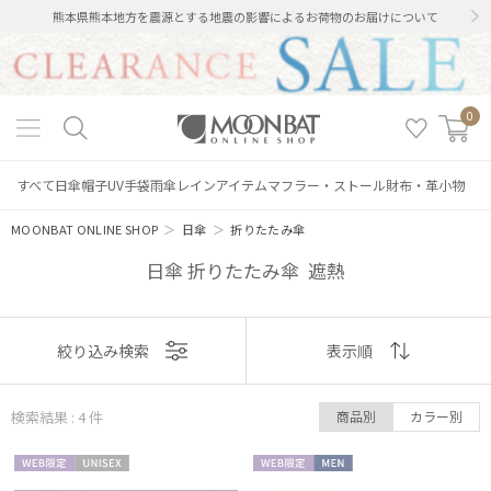
熊本県熊本地方を震源とする地震の影響によるお荷物のお届けについて
0
すべて
日傘
帽子
UV手袋
雨傘
レインアイテム
マフラー・ストール
財布・革小物
MOONBAT ONLINE SHOP
＞
日傘
＞
折りたたみ傘
日傘 折りたたみ傘 遮熱
表示
絞り込み検索
表示順
順
検索結果 : 4
件
商品別
カラー別
おすすめ
WEB限
UNISE
WEB限
MEN
新着