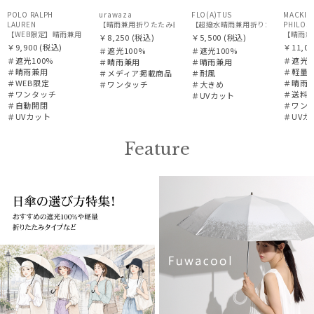
POLO RALPH
urawaza
FLO(A)TUS
MACKIN
LAUREN
【超撥水晴雨兼用折りたたみ日傘】フロータ
PHILOS
【WEB限定】晴雨兼用自動開閉日傘 ポロ ラルフ ローレン（POLO RALPH LAUREN）ベア 遮
￥8,250
(税込)
￥5,500
(税込)
￥9,900
(税込)
￥11,00
＃遮光100%
＃遮光100%
＃遮光100%
＃遮光1
＃晴雨兼用
＃晴雨兼用
＃晴雨兼用
＃軽量
＃メディア掲載商品
＃耐風
＃WEB限定
＃晴雨
＃ワンタッチ
＃大きめ
＃ワンタッチ
＃送料
＃UVカット
＃自動開閉
＃ワン
＃UVカット
＃UVカ
Feature