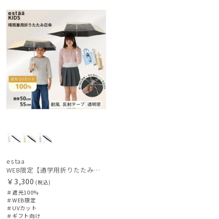
レディース
メンズ
キッズ
定
向け
価格の高い
順
カテゴリー
価格の低い
順
ブランド
人気順
売上点数順
傘機能
お気に入り
順
マフラー・ストール・スカーフ
帽子
estaa
WEB限定【通学用折りたたみ日傘】キッズ日傘 プレーン 遮光100 UV100 耐風
￥3,300
(税込)
手袋・アームカバー
＃遮光100%
＃WEB限定
＃UVカット
その他
＃ギフト向け