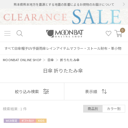
熊本県熊本地方を震源とする地震の影響によるお荷物のお届けについて
0
すべて
日傘
帽子
UV手袋
雨傘
レインアイテム
マフラー・ストール
財布・革小物
MOONBAT ONLINE SHOP
＞
日傘
＞
折りたたみ傘
日傘 折りたたみ傘
表示
絞り込み検索
表示順
絞り込み
順
検索結果 : 1
件
商品別
カラー別
おすすめ
WEB限
ギフト
KIDS
新着