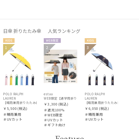
カラー
日傘 折りたたみ傘 人気ランキング
価格・割引率
KIDS
WEB限
KIDS
1
2
3
ギフト
KIDS
定
在庫表示
向け
販売状況
入荷状況
POLO RALPH
estaa
POLO RALPH
LAUREN
WEB限定【通学用折りたたみ日傘】キッズ日傘 プレーン 遮光100
LAUREN
【晴雨兼用折りたたみ日傘】ポロ ラルフ ローレン (POLO RALPH LAUREN) ストライプグロ
【晴雨兼用折りたたみ日傘】ポロ ラルフ ロ
￥3,300
(税込)
￥5,500
(税込)
￥6,050
(税込)
＃遮光100%
＃晴雨兼用
＃晴雨兼用
＃WEB限定
＃UVカット
＃UVカット
＃UVカット
＃ギフト向け