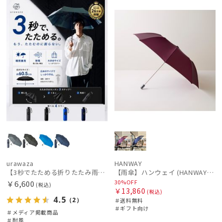
載商品
向け
ル
料
向け
N
価格の高い
順
価格の低い
順
人気順
売上点数順
絞り込み
お気に入り
順
レディース
メンズ
キッズ
urawaza
HANWAY
【3秒でたためる折りたたみ雨傘】urawaza 無双（ウラワザ）プレーン58 耐風 大きめ
【雨傘】ハンウェイ (HANWAY) 日本製
30%OFF
￥6,600
(税込)
￥13,860
カテゴリー
(税込)
4.5
（2）
＃送料無料
＃ギフト向け
＃メディア掲載商品
＃耐風
ブランド