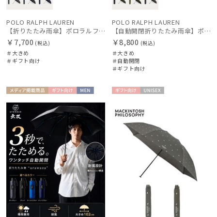
POLO RALPH LAUREN
POLO RALPH LAUREN
【折りたたみ雨傘】ポロラルフ ローレン (POLO RALPH LAUREN) ストライプ 大きめ70cm
【自動開閉折りたたみ雨傘】ポロラルフ ローレン (POLO RALPH LAUREN) ストライプ 大きめ60cm ワンタッチ開閉
￥7,700
￥8,800
(税込)
(税込)
＃大きめ
＃大きめ
＃ギフト向け
＃自動開閉
＃ギフト向け
メディア掲
ギフト
MEN
ギフト
UNISE
載商品
向け
向け
X