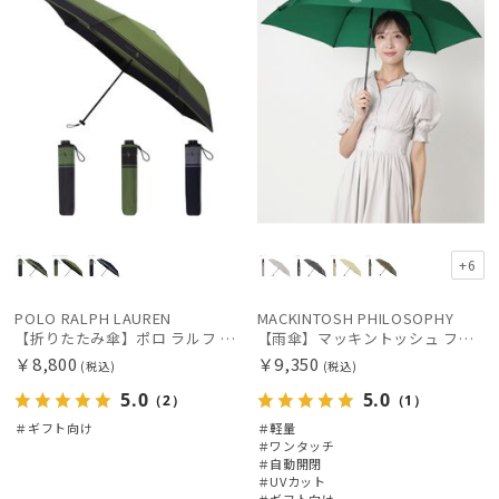
+6
POLO RALPH LAUREN
MACKINTOSH PHILOSOPHY
【折りたたみ傘】ポロ ラルフ ローレン (POLO RALPH LAUREN) バイカラー
【雨傘】マッキントッシュ フィロソフィー (MACKINTOSH PHILOSOPHY) Birbrella AUTO-JUMP バーブレラ 自動開閉 折りたたみ
￥8,800
￥9,350
(税込)
(税込)
5.0
5.0
（2）
（1）
＃ギフト向け
＃軽量
＃ワンタッチ
＃自動開閉
＃UVカット