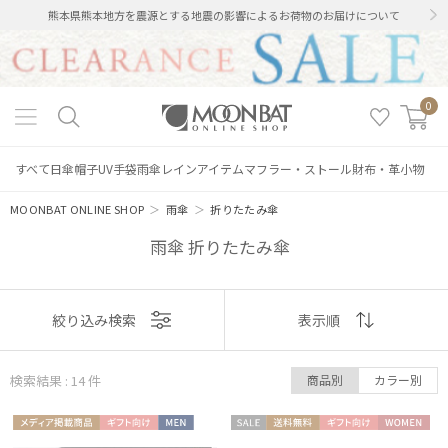
熊本県熊本地方を震源とする地震の影響によるお荷物のお届けについて
0
すべて
日傘
帽子
UV手袋
雨傘
レインアイテム
マフラー・ストール
財布・革小物
MOONBAT ONLINE SHOP
＞
雨傘
＞
折りたたみ傘
雨傘 折りたたみ傘
表示
絞り込み検索
表示順
順
検索結果 : 14
件
商品別
カラー別
おすすめ
メディア掲
ギフト
MEN
セー
送料無
ギフト
WOME
新着