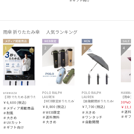
＃ギフト向け
雨傘 折りたたみ傘 人気ランキング
メディア掲
WEB限
MEN
セー
1
2
3
4
ギフト
MEN
送料無
UNISE
ギフ
載商品
定
ル
WOM
向け
料
X
向け
N
urawaza
POLO RALPH
POLO RALPH
HANWA
【3秒でたためる折りたたみ雨傘】urawaza 無双（ウラワザ）プレーン58 耐風 大きめ
LAUREN
LAUREN
【WEB限定折りたたみ雨傘】ポロ ラルフ ローレン（POLO RALPH
【自動開閉折りたたみ傘】ポロ ラルフ ロ
30%OF
￥6,600
(税込)
￥8,800
(税込)
￥7,700
(税込)
￥13,86
＃メディア掲載商品
＃送料
＃WEB限定
＃大きめ
＃耐風
＃ギフ
＃送料無料
＃ワンタッチ
＃大きめ
＃大きめ
＃自動開閉
＃UVカット
＃ギフト向け