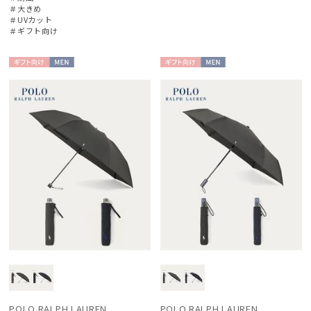
＃大きめ
＃UVカット
＃ギフト向け
傘機能
ギフト
MEN
ギフト
MEN
マフラー・ストール・スカーフ
向け
向け
帽子
手袋・アームカバー
その他
カラー
価格・割引率
POLO RALPH LAUREN
POLO RALPH LAUREN