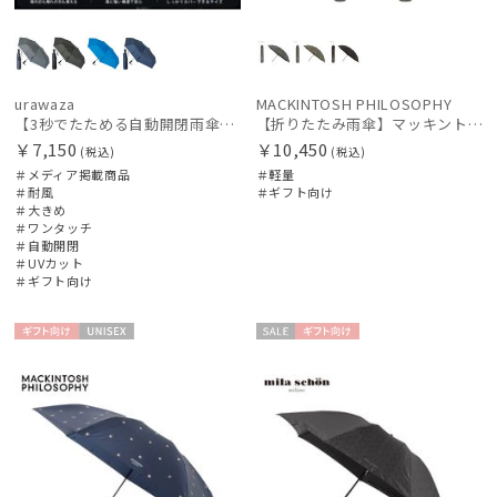
urawaza
MACKINTOSH PHILOSOPHY
【3秒でたためる自動開閉雨傘】urawaza 無双（ウラワザ）Auto58 ワンタッチ開閉 大きめ 耐風
【折りたたみ雨傘】マッキントッシュ フィロソフィー（MACKINTOSH PHILOSOPHY）バーブレラ ランニングテリア
￥7,150
￥10,450
(税込)
(税込)
＃メディア掲載商品
＃軽量
＃耐風
＃ギフト向け
＃大きめ
＃ワンタッチ
＃自動開閉
＃UVカット
＃ギフト向け
ギフト
UNISE
セー
ギフト
向け
X
ル
向け