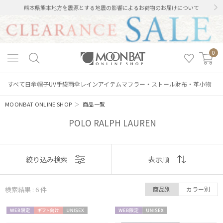
熊本県熊本地方を震源とする地震の影響によるお荷物のお届けについて
0
すべて
日傘
帽子
UV手袋
雨傘
レインアイテム
マフラー・ストール
財布・革小物
MOONBAT ONLINE SHOP
＞
商品一覧
POLO RALPH LAUREN
表示
絞り込み検索
表示順
順
検索結果 : 6
件
商品別
カラー別
おすすめ
絞り込み
WEB限
ギフト
UNISE
WEB限
UNISE
新着