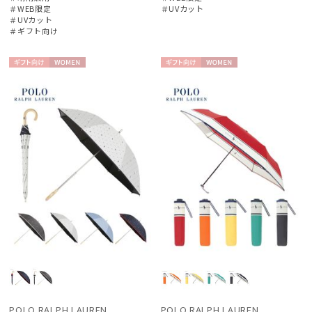
＃WEB限定
＃UVカット
グレイシー
＃UVカット
＃ギフト向け
MACKINTOSH PHILOSOPHY
マッキントッシュ フィロソフィー
ギフト
WOME
ギフト
WOME
MAGICAL TECH
向け
N
向け
N
マジカルテック
masu
マス
MIRACLE TECH
ミラクルテック
PAUL&JOE ACCESSOIRES
ポールアンドジョー アクセソワ
POLO RALPH LAUREN
ポロ ラルフ ローレン
urawaza
POLO RALPH LAUREN
POLO RALPH LAUREN