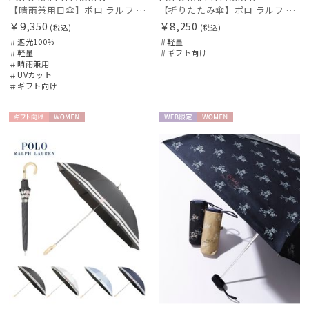
ウラワザ
【晴雨兼用日傘】ポロ ラルフ ローレン (POLO RALPH LAUREN) ドット 遮光100 UV100 遮熱 晴雨兼用 軽量
【折りたたみ傘】ポロ ラルフ ローレン(POLO RALPH LAUREN) テープロゴ×無地 簡単開閉
￥9,350
￥8,250
(税込)
(税込)
＃遮光100%
＃軽量
傘機能
＃軽量
＃ギフト向け
＃晴雨兼用
＃UVカット
その他
＃ギフト向け
カラー
ギフト
WOME
WEB限
WOME
向け
N
定
N
価格・割引率
在庫表示
販売状況
入荷状況