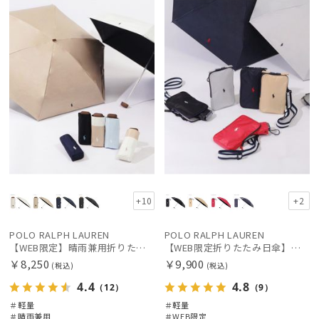
定
向け
X
定
X
価格の高い
順
価格の低い
レディース
メンズ
キッズ
順
カテゴリー
人気順
売上点数順
ブランド
お気に入り
DAKS
順
ダックス
+10
+2
FURLA
POLO RALPH LAUREN
POLO RALPH LAUREN
フルラ
【WEB限定】晴雨兼用折りたたみ日傘 ポロ ラルフ ローレン ポロポニー刺繍 POLO BEAR 雨の日OK 遮光100% 遮熱 簡単開閉 UV100% 晴雨兼用
【WEB限定折りたたみ日傘】ポロ ラルフ ローレン(POLO RALPH LAUREN)ワンポイントポロ刺繍×サコッシュ 遮光100% UV100%
￥8,250
￥9,900
(税込)
(税込)
Fuwacool®
4.4
4.8
フワクール®
（12）
（9）
＃軽量
＃軽量
Gracy
＃晴雨兼用
＃WEB限定