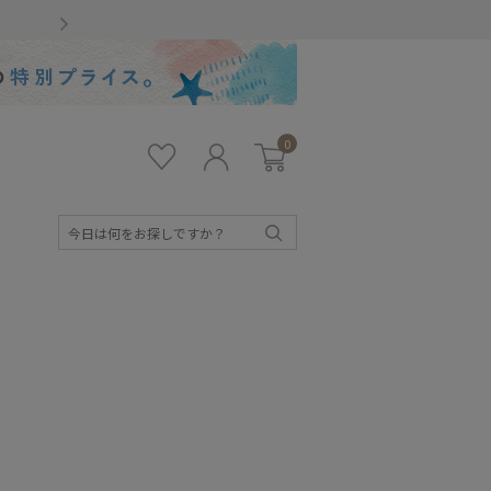
Gmailをお使いのお客様
0
お気
ロ
カー
に入
グ
ト
り
イ
ン
検
索
キッズ