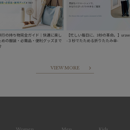
旅行の持ち物完全ガイド｜快適に楽し
【忙しい毎日に、3秒の革命。】urawa
ための服装・必需品・便利グッズまで
-３秒でたためる折りたたみ傘-
介
VIEW MORE
Women
Men
Kids