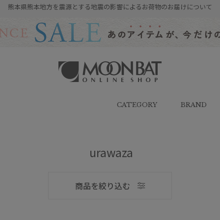
熊本県熊本地方を震源とする地震の影響によるお荷物のお届けについて
雨傘・日傘・マフラー・ストール・
帽子の通販｜MOONBAT ONLINE
SHOP（ムーンバットオンラインシ
CATEGORY
BRAND
ョップ）
メンズ
urawaza
商品を絞り込む
ブランド
ブランド
傘機能