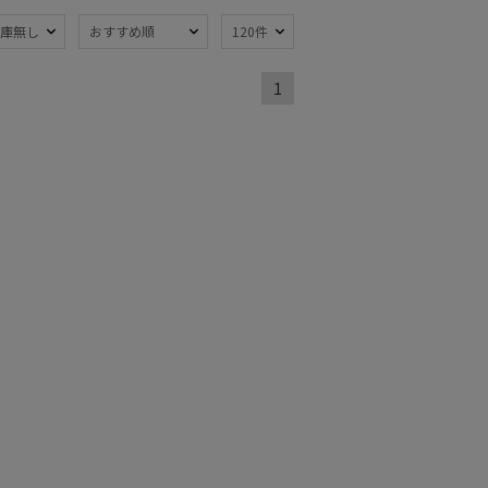
熱
遮光
庫無し
おすすめ順
120件
(3)
(3)
量
暑さ対策
(3)
(3)
1
開閉傘
親骨：～50cm
(1)
(3)