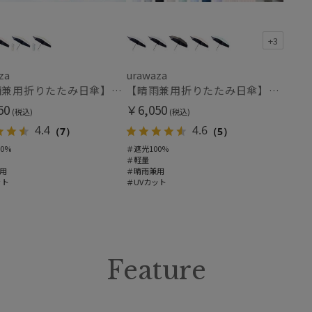
ポールアンドジョー アクセソワ
POLO RALPH LAUREN
ポロ ラルフ ローレン
+3
割引率 (%)
urawaza
ウラワザ
za
urawaza
【晴雨兼用折りたたみ日傘】パッとさして、サッとしまえる傘コワザ(kowaza) ボーダー 50 遮光100% UV100%
【晴雨兼用折りたたみ日傘】パッとさして、サッとしまえる傘コワザ(kowaza) プレーン 50 遮光100% UV100%
50
￥6,050
(税込)
(税込)
在庫表示
4.4
4.6
（7）
（5）
0%
＃遮光100%
在庫あり
＃軽量
用
＃晴雨兼用
ット
＃UVカット
販売状況
通常
入荷状況
Feature
予約
新着