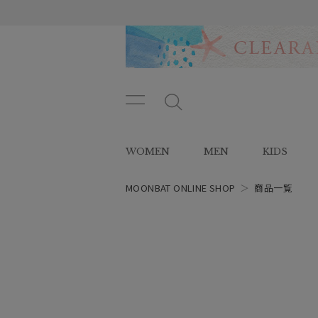
メニ
メ
ュー
ニ
ボタ
ュ
WOMEN
MEN
KIDS
ン
ー
ボ
タ
MOONBAT ONLINE SHOP
＞
商品一覧
ン
レディース
スタイル
カテゴリー