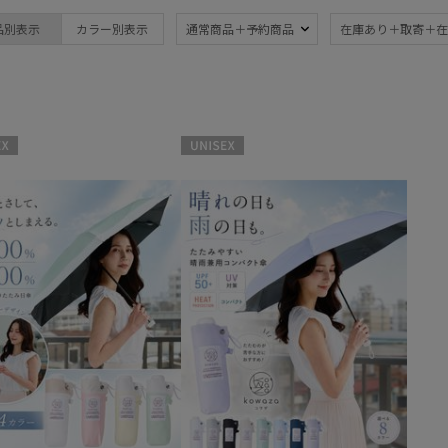
DAKS
晴雨兼用
遮
品別表示
カラー別表示
通常商品＋予約商品
在庫あり＋取寄＋在
(3)
ダックス
UV
軽
FURLA
(3)
フルラ
紫外線対策
自動
Fuwacool®
(3)
フワクール®
UNISEX
Gracy
簡単開閉傘
(2)
グレイシー
MACKINTOSH
PHILOSOPHY
マッキントッシュ フィロソフィー
カラー
MAGICAL TECH
マジカルテック
masu
マス
価格・割引率
MIRACLE TECH
ミラクルテック
PAUL&JOE ACCESSOIRES
価格 (円)