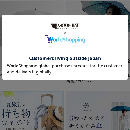
UWACOOLの特設サイトが公開されまし
「熱」を「断」ち、 涼を感じる - est
。
断熱パラソル -