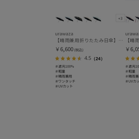
+3
urawaza
urawa
【晴雨兼用折りたたみ日傘】パッとさして、サッとしまえる傘コワザ(kowaza) プレーン 50 遮光100% UV100% 自動開閉傘 ワンタッチ
￥6,600
￥6,0
(税込)
4.5
（24）
＃遮光100%
＃遮光10
＃軽量
＃軽量
＃晴雨兼用
＃晴雨兼
＃ワンタッチ
＃UVカ
＃UVカット