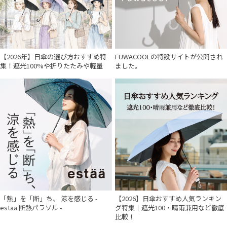
【2026年】日傘の選び方おすすめ特
FUWACOOLの特設サイトが公開され
集！遮光100%や折りたたみや軽量
ました。
「熱」を「断」ち、 涼を感じる -
【2026】日傘おすすめ人気ランキン
estaa 断熱パラソル -
グ特集｜遮光100・晴雨兼用など徹底
比較！