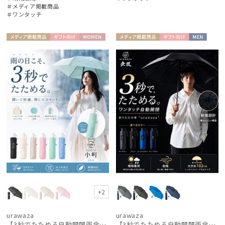
価格・割引率
＃メディア掲載商品
＃ワンタッチ
在庫表示
メディア掲
ギフト
WOME
メディア掲
ギフト
MEN
載商品
向け
N
載商品
向け
販売状況
入荷状況
+2
urawaza
urawaza
【3秒でたためる自動開閉雨傘】urawaza 小町（ウラワザ）Auto plane50 ワンタッチ開閉
【3秒でたためる自動開閉雨傘】urawaza 無双（ウラワザ）Auto58 ワンタッチ開閉 大きめ 耐風