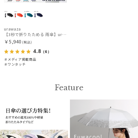
urawaza
【3秒で折りたためる 雨傘】urawaza (ウラワザ) 無地 プレーン 折りたたみ傘 【公式ムーンバット】 レディース メンズ ユニセックス 男女兼用 晴雨兼用 ジャンプ式 撥水 UV 自動開閉
￥5,940
(税込)
4.8
（6）
＃メディア掲載商品
＃ワンタッチ
Feature