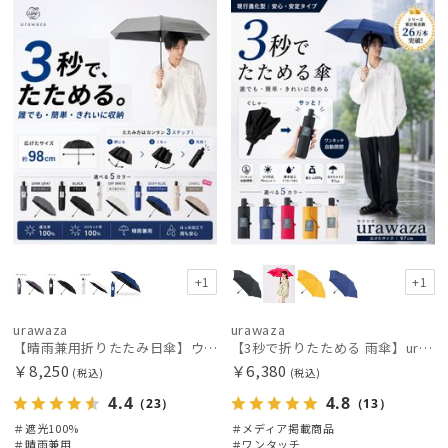
荷
載商品
X
載商品
X
価格の高い
順
価格の低い
レディース
メンズ
キッズ
順
人気順
カテゴリー
売上点数順
ブランド
お気に入り
順
傘機能
+1
+1
urawaza
urawaza
その他
【晴雨兼用折りたたみ日傘】ウラワザ（urawaza）無地 55㎝ 晴雨兼用 遮光100% UV100% 自動開閉 ワンタッチ
【3秒で折りたためる 雨傘】urawaza(ウラワザ) slim WJ55cmUV プレーン UV加工 自動開閉
￥8,250
￥6,380
(税込)
(税込)
カラー
4.4
4.8
（23）
（13）
＃遮光100%
＃メディア掲載商品
＃晴雨兼用
＃ワンタッチ