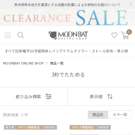
熊本県熊本地方を震源とする地震の影響によるお荷物のお届けについて
0
すべて
日傘
帽子
UV手袋
雨傘
レインアイテム
マフラー・ストール
財布・革小物
MOONBAT ONLINE SHOP
＞
商品一覧
3秒でたためる
表示
絞り込み検索
表示順
順
検索結果 : 5
件
商品別
カラー別
おすすめ
絞り込み
再入
メディア掲
UNISE
メディア掲
UNISE
新着