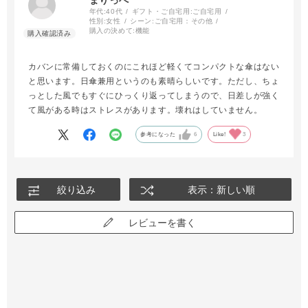
まりっぺ
年代:
40代
ギフト・ご自宅用:
ご自宅用
性別:
女性
シーン:
ご自宅用：その他
購入の決めて:
機能
カバンに常備しておくのにこれほど軽くてコンパクトな傘はない
と思います。日傘兼用というのも素晴らしいです。ただし、ちょ
っとした風でもすぐにひっくり返ってしまうので、日差しが強く
て風がある時はストレスがあります。壊れはしていません。
参考になった
6
Like!
3
絞り込み
表示：新しい順
レビューを書く