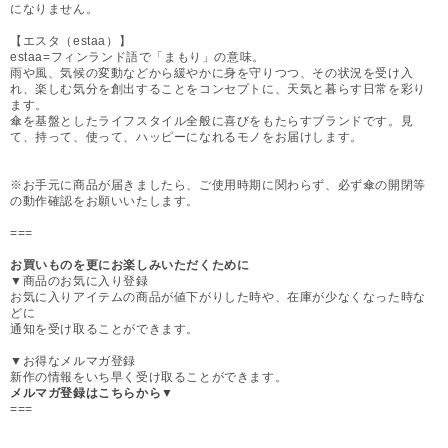
になりません。
【エスタ（estaa）】
estaa=フィンランド語で「まもり」の意味。
雨や風、気候の変動などから緩やかに身を守りつつ、その状況を受け入
れ、楽しむ気分を創出することをコンセプトに、天気と暮らす日常を彩り
ます。
傘を基盤としたライフスタイル全般に喜びをもたらすブランドです。見
て、持って、使って、ハッピーになれるモノをお届けします。
※お手元に商品が届きましたら、ご使用時期に関わらず、必ず傘の開閉等
の動作確認をお願いいたします。
===
お買いものを更にお楽しみいただくために
▼商品のお気に入り登録
お気に入りアイテムの商品が値下がりした時や、在庫が少なくなった時な
どに
通知を受け取ることができます。
▼お得なメルマガ登録
新作の情報をいち早く受け取ることができます。
メルマガ登録はこちらから▼
===