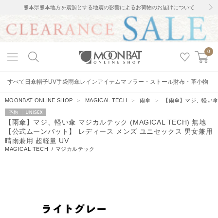
熊本県熊本地方を震源とする地震の影響によるお荷物のお届けについて
0
すべて
日傘
帽子
UV手袋
雨傘
レインアイテム
マフラー・ストール
財布・革小物
MOONBAT ONLINE SHOP
＞
MAGICAL TECH
＞
雨傘
＞
【雨傘】マジ、軽い傘 
予約
UNISEX
【雨傘】マジ、軽い傘 マジカルテック (MAGICAL TECH) 無地
【公式ムーンバット】 レディース メンズ ユニセックス 男女兼用
晴雨兼用 超軽量 UV
MAGICAL TECH
/
マジカルテック
72