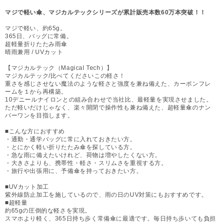
マジで軽い傘、マジカルテックシリーズが累計販売本数60万本突破！！
マジで軽い、約65g。
365日、バッグに常備。
超軽量折りたたみ雨傘
晴雨兼用 / UVカット
【マジカルテック（Magical Tech）】
マジカルテック/比べてくださいこの軽さ！
重さを感じさせない魔法のような軽さと強度を兼ね備えた、カーボンフレ
ームを１から再構築。
10デニールナイロンとの組み合わせで当社比、最軽量を実現させました。
ただ軽いだけじゃなく、楽々開閉で操作性も兼ね備えた、超軽量傘のナン
バーワンを目指します。
■こんな方におすすめ
・通勤・通学バッグに常に入れておきたい方。
・とにかく軽い折りたたみ傘を探している方。
・急な雨に備えたいけれど、荷物は増やしたくない方。
・大きさよりも、携帯性・軽さ・スリムさを重視する方。
・旅行や出張用に、予備傘を持っておきたい方。
■UVカット加工
紫外線防止加工を施しているので、雨の日のUV対策にもおすすめです。
■超軽量
約65gの圧倒的な軽さを実現。
スマホより軽く、365日持ち歩く常備傘に最適です。毎日持ち歩いても負担