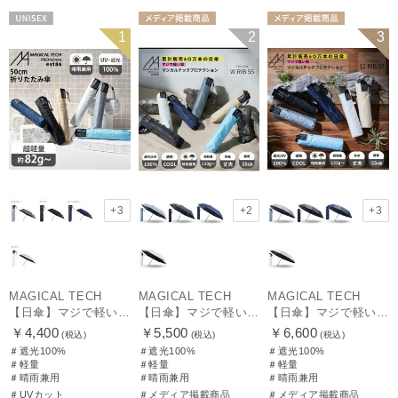
UNISEX
メディア掲載商
メディア掲載商
1
2
3
品
ギフト向け
UNISEX
品
ギフト向け
UNISEX
+3
+2
+3
MAGICAL TECH
MAGICAL TECH
MAGICAL TECH
【日傘】マジで軽い傘 マジカルテックプロテクション(MAGICAL TECH PROTECTION)50cm 晴雨兼用傘折りたたみ日傘 一級遮光100% UV 軽量 人気 レディース メンズ
【日傘】マジで軽い傘 マジカルテックプロテクション（MAGICAL TECH PROTECTION）Tough W rib55cm 耐風 軽量 遮光100
【日傘】マジで軽い傘 マジカルテックプロテクション（MAGICAL TECH PROTECTION）Tough 12 rib55cm
￥4,400
￥5,500
￥6,600
(税込)
(税込)
(税込)
＃遮光100%
＃遮光100%
＃遮光100%
＃軽量
＃軽量
＃軽量
＃晴雨兼用
＃晴雨兼用
＃晴雨兼用
＃UVカット
＃メディア掲載商品
＃メディア掲載商品