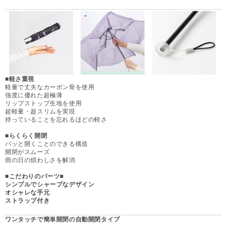
■軽さ重視
軽量で丈夫なカーボン骨を使用
強度に優れた超極薄
リップストップ生地を使用
超軽量・超スリムを実現
持っていることを忘れるほどの軽さ
■らくらく開閉
パッと開くことのできる構造
開閉がスムーズ
雨の日の煩わしさを解消
■こだわりのパーツ
■
シンプルでシャープなデザイン
オシャレな手元
ストラップ付き
ワンタッチで簡単開閉の自動開閉タイプ