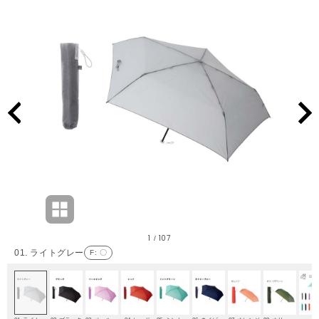
1
107
/
01. ライトグレー
F
: 〇