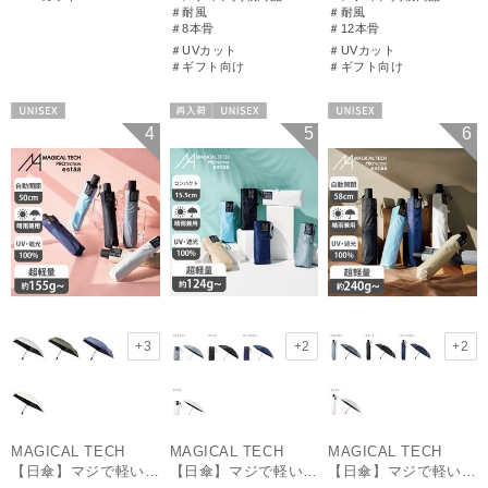
＃耐風
＃耐風
＃8本骨
＃12本骨
＃UVカット
＃UVカット
＃ギフト向け
＃ギフト向け
UNISEX
再入荷
UNISEX
UNISEX
4
5
6
+3
+2
+2
MAGICAL TECH
MAGICAL TECH
MAGICAL TECH
【日傘】マジで軽い傘 マジカルテックプロテクション(MAGICAL TECH PROTECTION) 50cm 晴雨兼用傘自動開閉折りたたみ日傘 一級遮光100% UV 軽量 機能性 人気
【日傘】マジで軽い傘 マジカルテックプロテクション(MAGICAL TECH PROTECTION)5flat 晴雨兼用傘折りたたみ日傘 一級遮光100% UV 軽量 コンパクト持ち運びに便利 人気
【日傘】マジで軽い傘 マジカルテックプロテクション(MAGICAL TECH PROTECTION) 58cm 晴雨兼用傘自動開閉折りたたみ日傘 一級遮光100% UV 軽量 機能性 大きめ 人気