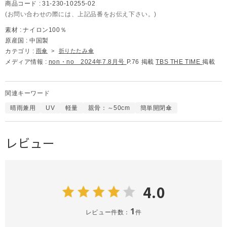
商品コード :
31-230-10255-02
(お問い合わせの際には、上記品番をお伝え下さい。)
素材 :
ナイロン100％
原産国 :
中国製
カテゴリ :
雨傘
>
折りたたみ傘
メディア情報 :
non・no 2024年7.8月号
P.76 掲載
TBS THE TIME
掲載
関連キーワード
晴雨兼用
UV
軽量
親骨：～50cm
簡単開閉傘
レビュー
4.0
1
レビュー件数：
件