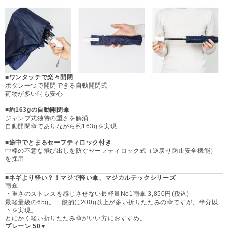
■ワンタッチで楽々開閉
ボタン一つで開閉できる自動開閉式
荷物が多い時も安心
■約163gの自動開閉傘
ジャンプ式独特の重さを解消
自動開閉傘でありながら約163gを実現
■途中でとまるセーフティロック付き
中棒の不意な飛び出しを防ぐセーフティロック式（逆戻り防止安全機能）
を採用
■ネギより軽い？！マジで軽い傘、マジカルテックシリーズ
雨傘
・重さのストレスを感じさせない最軽量No1雨傘 3,850円(税込)
最軽量級の65g。一般的に200g以上が多い折りたたみの傘ですが、半分以
下を実現。
とにかく軽い折りたたみ傘がいい方におすすめ。
プレーン 50▼