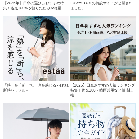
【2026年】日傘の選び方おすすめ特
FUWACOOLの特設サイトが公開され
集！遮光100%や折りたたみや軽量
ました。
「熱」を「断」ち、 涼を感じる - estaa
【2026】日傘おすすめ人気ランキング
断熱パラソル -
特集｜遮光100・晴雨兼用など徹底比
較！