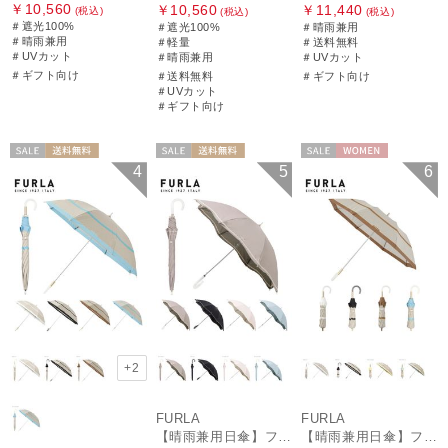
￥10,560
￥10,560
￥11,440
(税込)
(税込)
(税込)
＃遮光100%
＃遮光100%
＃晴雨兼用
＃晴雨兼用
＃軽量
＃送料無料
＃UVカット
＃晴雨兼用
＃UVカット
＃ギフト向け
＃送料無料
＃ギフト向け
＃UVカット
＃ギフト向け
セール
送料無料
セール
送料無料
セール
WOMEN
4
5
6
ギフト向け
WOMEN
WOMEN
+2
FURLA
FURLA
【晴雨兼用日傘】フルラ (FURLA) ジッパー刺繍
【晴雨兼用日傘】フルラ (FURLA) 切り継ぎグログラン 一級遮光99.99％ 遮熱 UV 晴雨兼用 送料無料 可愛い