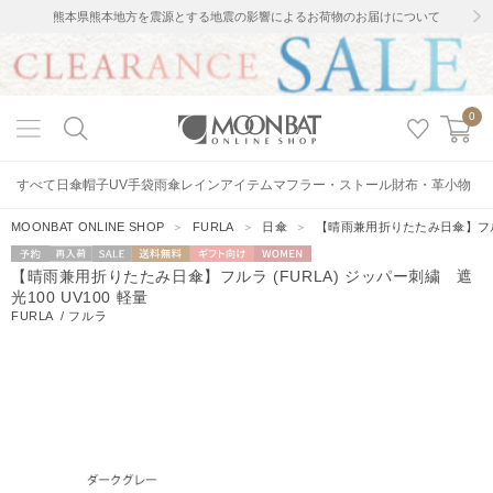
熊本県熊本地方を震源とする地震の影響によるお荷物のお届けについて
0
すべて
日傘
帽子
UV手袋
雨傘
レインアイテム
マフラー・ストール
財布・革小物
MOONBAT ONLINE SHOP
＞
FURLA
＞
日傘
＞
【晴雨兼用折りたたみ日傘】フルラ 
予約
再入荷
セー
送料無料
ギフト向
WOMEN
【晴雨兼用折りたたみ日傘】フルラ (FURLA) ジッパー刺繍 遮
ル
け
光100 UV100 軽量
FURLA
/
フルラ
7