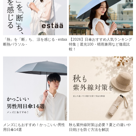
「熱」を「断」ち、 涼を感じる - estaa
【2026】日傘おすすめ人気ランキング
断熱パラソル -
特集｜遮光100・晴雨兼用など徹底比
較！
メンズにもおすすめ！かっこいい男性
秋も紫外線対策は必要？夏との違いや
用日傘14選
日焼けを防ぐ方法を解説