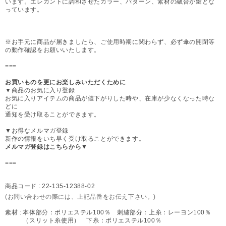
います。エレガントに調和させたカラー、パターン、素材の融合が鍵とな
っています。
※お手元に商品が届きましたら、ご使用時期に関わらず、必ず傘の開閉等
の動作確認をお願いいたします。
===
お買いものを更にお楽しみいただくために
▼商品のお気に入り登録
お気に入りアイテムの商品が値下がりした時や、在庫が少なくなった時な
どに
通知を受け取ることができます。
▼お得なメルマガ登録
新作の情報をいち早く受け取ることができます。
メルマガ登録はこちらから▼
===
商品コード :
22-135-12388-02
(お問い合わせの際には、上記品番をお伝え下さい。)
素材 :
本体部分：ポリエステル100％ 刺繍部分：上糸：レーヨン100％
（スリット糸使用） 下糸：ポリエステル100％