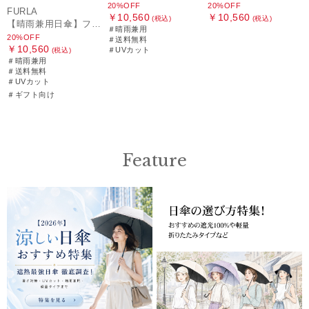
20%OFF
20%OFF
FURLA
￥10,560
￥10,560
(税込)
(税込)
【晴雨兼用日傘】フルラ (FURLA) 切り継ぎグログラン 一級遮光99.99％ 遮熱 UV 晴雨兼用 送料無料 可愛い
＃晴雨兼用
20%OFF
＃送料無料
￥10,560
＃UVカット
(税込)
＃晴雨兼用
＃送料無料
＃UVカット
＃ギフト向け
Feature