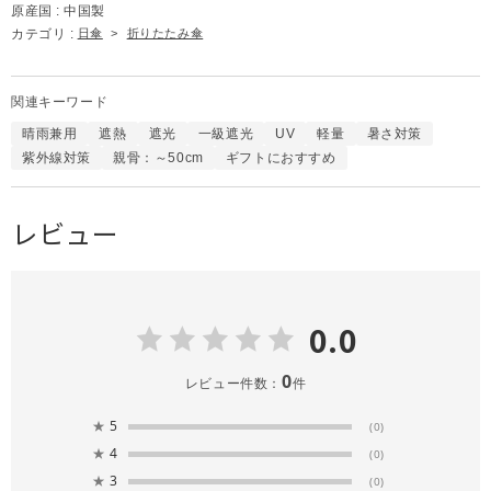
原産国 :
中国製
カテゴリ :
日傘
>
折りたたみ傘
関連キーワード
晴雨兼用
遮熱
遮光
一級遮光
UV
軽量
暑さ対策
紫外線対策
親骨：～50cm
ギフトにおすすめ
レビュー
0.0
0
レビュー件数：
件
★
5
(0)
★
4
(0)
★
3
(0)