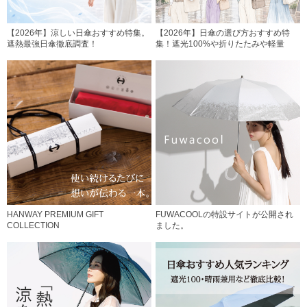
【2026年】涼しい日傘おすすめ特集。
【2026年】日傘の選び方おすすめ特
遮熱最強日傘徹底調査！
集！遮光100%や折りたたみや軽量
HANWAY PREMIUM GIFT
FUWACOOLの特設サイトが公開され
COLLECTION
ました。