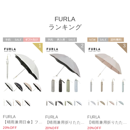
FURLA
ランキング
予約
セール
ギフト向け
予約
再入荷
セール
NEW
セール
送料無料
1
2
3
WOMEN
送料無料
ギフト向け
ギフト向け
WOMEN
WOMEN
FURLA
FURLA
FURLA
【晴雨兼用日傘】フルラ（FURLA）バイカラーカットワーク 遮光100 UV100 軽量
【晴雨兼用折りたたみ日傘】フルラ (FURLA) ジッパー刺繍 遮光100 UV100 軽量
【晴雨兼用折りたたみ日傘】フルラ (FURLA) パールリボンジャガード 遮光99.99 遮熱 UV99.99
20%OFF
20%OFF
20%OFF