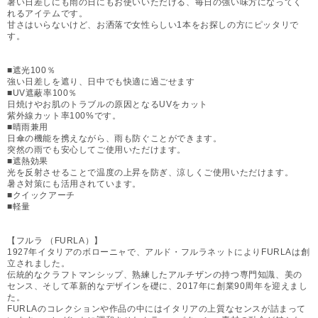
暑い日差しにも雨の日にもお使いいただける、毎日の強い味方になってく
れるアイテムです。
甘さはいらないけど、お洒落で女性らしい1本をお探しの方にピッタリで
す。
■遮光100％
強い日差しを遮り、日中でも快適に過ごせます
■UV遮蔽率100％
日焼けやお肌のトラブルの原因となるUVをカット
紫外線カット率100%です。
■晴雨兼用
日傘の機能を携えながら、雨も防ぐことができます。
突然の雨でも安心してご使用いただけます。
■遮熱効果
光を反射させることで温度の上昇を防ぎ、涼しくご使用いただけます。
暑さ対策にも活用されています。
■クイックアーチ
■軽量
【フルラ （FURLA）】
1927年イタリアのボローニャで、アルド・フルラネットによりFURLAは創
立されました。
伝統的なクラフトマンシップ、熟練したアルチザンの持つ専門知識、美の
センス、そして革新的なデザインを礎に、2017年に創業90周年を迎えまし
た。
FURLAのコレクションや作品の中にはイタリアの上質なセンスが詰まって