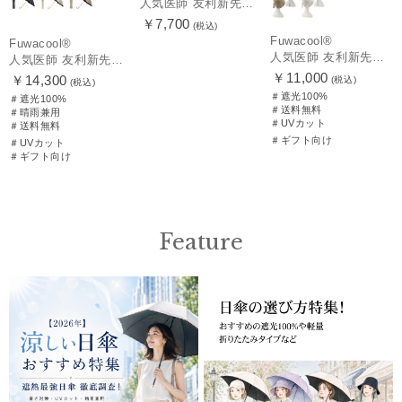
人気医師 友利新先生のお墨付き！【遮光100％帽子】フワクール® (Fuwacool®) 日差しを完全遮断サファリハット 遮光100 UV100
￥7,700
(税込)
Fuwacool®
Fuwacool®
人気医師 友利新先生がほんきでつくったUVカット100％帽子【遮光100％帽子】フワクール® (Fuwacool®) リボンクロッシェ
人気医師 友利新先生がほんきで作った”絶対に忘れない誰でも日傘” エレガント派のバンブーフリル【晴雨兼用日傘】フワクール® (Fuwacool®) 雨の日OK 軽量 遮光100% UV100％
￥11,000
￥14,300
(税込)
(税込)
＃遮光100%
＃遮光100%
＃送料無料
＃晴雨兼用
＃UVカット
＃送料無料
＃ギフト向け
＃UVカット
＃ギフト向け
Feature