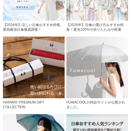
【2026年】涼しい日傘おすすめ特集。
【2026年】日傘の選び方おすすめ特
遮熱最強日傘徹底調査！
集！遮光100%や折りたたみや軽量
HANWAY PREMIUM GIFT
FUWACOOLの特設サイトが公開され
COLLECTION
ました。