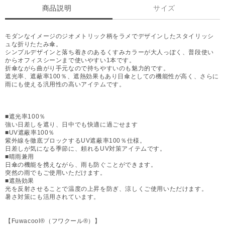
商品説明
サイズ
モダンなイメージのジオメトリック柄をラメでデザインしたスタイリッシ
ュな折りたたみ傘。
シンプルデザインと落ち着きのあるくすみカラーが大人っぽく、普段使い
からオフィスシーンまで使いやすい1本です。
折傘ながら曲がり手元なので持ちやすいのも魅力的です。
遮光率、遮蔽率100％、遮熱効果もあり日傘としての機能性が高く、さらに
雨にも使える汎用性の高いアイテムです。
■遮光率100％
強い日差しを遮り、日中でも快適に過ごせます
■UV遮蔽率100％
紫外線を徹底ブロックするUV遮蔽率100％仕様。
日差しが気になる季節に、頼れるUV対策アイテムです。
■晴雨兼用
日傘の機能を携えながら、雨も防ぐことができます。
突然の雨でもご使用いただけます。
■遮熱効果
光を反射させることで温度の上昇を防ぎ、涼しくご使用いただけます。
暑さ対策にも活用されています。
【Fuwacool®（フワクール®）】