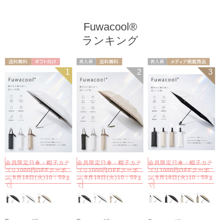
Fuwacool®
ランキング
送料無料
ギフト向け
再入荷
送料無料
再入荷
メディア掲載商
1
2
3
UNISEX
ギフト向け
UNISEX
UNISEX
品
会員限定日傘・帽子カテ
会員限定日傘・帽子カテ
会員限定日傘・帽子カテ
ゴリ1000円OFFクーポ
ゴリ1000円OFFクーポ
ゴリ1000円OFFクーポ
ン 8月18日(火)10：59ま
ン 8月18日(火)10：59ま
ン 8月18日(火)10：59ま
で
で
で