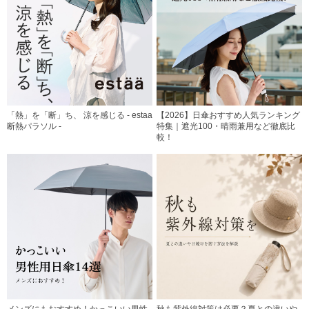
「熱」を「断」ち、 涼を感じる - estaa
【2026】日傘おすすめ人気ランキング
断熱パラソル -
特集｜遮光100・晴雨兼用など徹底比
較！