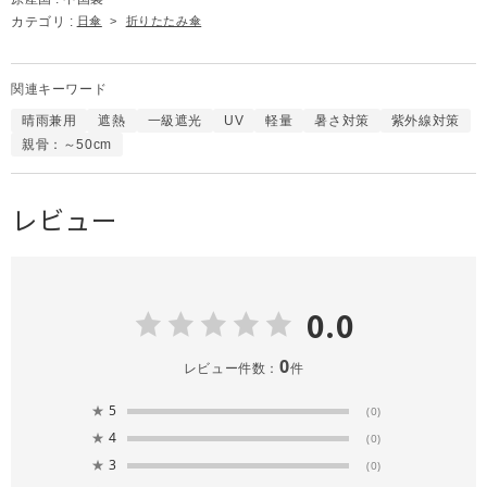
カテゴリ :
日傘
>
折りたたみ傘
関連キーワード
晴雨兼用
遮熱
一級遮光
UV
軽量
暑さ対策
紫外線対策
親骨：～50cm
レビュー
0.0
0
レビュー件数：
件
★
5
(0)
★
4
(0)
★
3
(0)