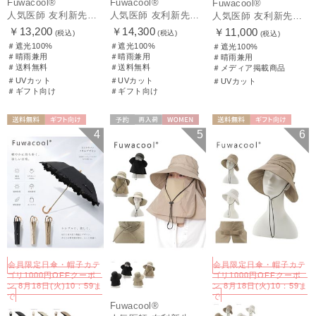
Fuwacool®
Fuwacool®
Fuwacool®
人気医師 友利新先生がほんきで作った”絶対に忘れない誰でも日傘” 50【晴雨兼用折りたたみ日傘】フワクール® (Fuwacool®) 雨の日OK 軽量 遮光100% UV100%
人気医師 友利新先生がほんきで作った”絶対に忘れない誰でも日傘” 55【晴雨兼用折りたたみ日傘】フワクール® (Fuwacool®) 雨の日OK 軽量 遮光100% UV100%
人気医師 友利新先生がほんきで作った”絶対に忘れない誰でも日傘”ワンタッチ開閉日傘【晴雨兼用折りたたみ日傘】フワクール® (Fuwacool®) 雨の日OK 軽量 遮光100% UV100％
￥13,200
￥14,300
￥11,000
(税込)
(税込)
(税込)
＃遮光100%
＃遮光100%
＃遮光100%
＃晴雨兼用
＃晴雨兼用
＃晴雨兼用
＃送料無料
＃送料無料
＃メディア掲載商品
＃UVカット
＃UVカット
＃UVカット
＃ギフト向け
＃ギフト向け
送料無料
ギフト向け
予約
再入荷
WOMEN
送料無料
ギフト向け
4
5
6
WOMEN
WOMEN
会員限定日傘・帽子カテ
会員限定日傘・帽子カテ
ゴリ1000円OFFクーポ
ゴリ1000円OFFクーポ
ン 8月18日(火)10：59ま
ン 8月18日(火)10：59ま
で
で
Fuwacool®