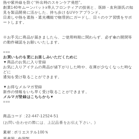
熱や紫外線を防ぐ“外出時のスキンケア発想”。
創業140年ムーンバットx帝人フロンティアの技術と、医師・友利新氏の知
見を製品開発に活かした、持ち歩けるUVケアブランド。
日差しや熱を遮熱・遮光機能で物理的にガードし、日々のケア習慣をサポ
ートします。
※お手元に商品が届きましたら、ご使用時期に関わらず、必ず傘の開閉等
の動作確認をお願いいたします。
===
お買いものを更にお楽しみいただくために
▼商品のお気に入り登録
お気に入りアイテムの商品が値下がりした時や、在庫が少なくなった時な
どに
通知を受け取ることができます。
▼お得なメルマガ登録
新作の情報をいち早く受け取ることができます。
メルマガ登録はこちらから▼
===
商品コード :
22-447-12524-51
(お問い合わせの際には、上記品番をお伝え下さい。)
素材 :
ポリエステル100％
原産国 :
中国製