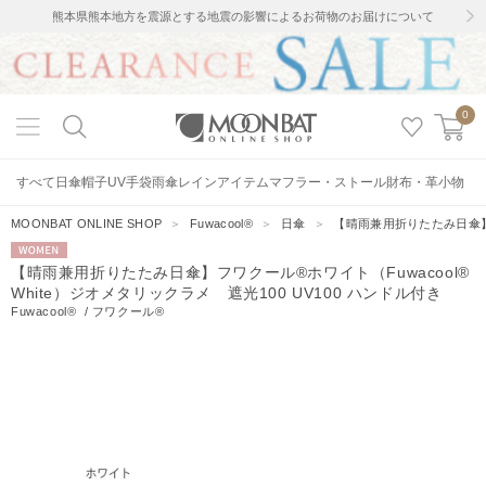
熊本県熊本地方を震源とする地震の影響によるお荷物のお届けについて
0
すべて
日傘
帽子
UV手袋
雨傘
レインアイテム
マフラー・ストール
財布・革小物
MOONBAT ONLINE SHOP
＞
Fuwacool®
＞
日傘
＞
【晴雨兼用折りたたみ日傘】フワ
WOMEN
【晴雨兼用折りたたみ日傘】フワクール®ホワイト（Fuwacool®
White）ジオメタリックラメ 遮光100 UV100 ハンドル付き
Fuwacool®
/
フワクール®
17