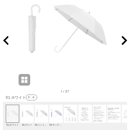
1
37
/
01.ホワイト
F
: ✕
01.ホワイト
02.グレー
03.ミントグリーン
04.サックスブルー