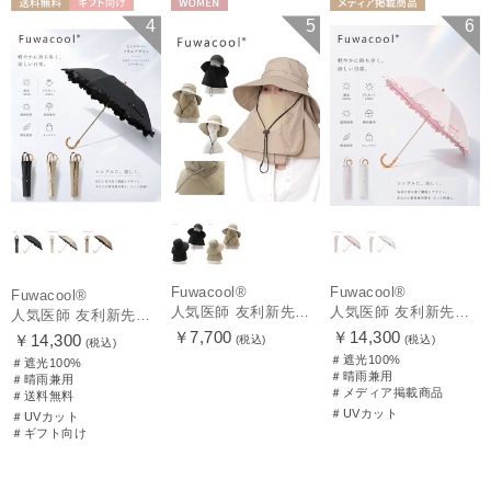
送料無料
ギフト向け
WOMEN
メディア掲載商
4
5
6
WOMEN
品
WOMEN
Fuwacool®
Fuwacool®
Fuwacool®
人気医師 友利新先生のお墨付き！【遮光100％帽子】フワクール® (Fuwacool®) 日差しを完全遮断サファリハット 遮光100 UV100
人気医師 友利新先生がほんきで作った”絶対に忘れない誰でも日傘” エレガント派のバンブーフリル【晴雨兼用折日傘】フワクール® (Fuwacool®) 雨の日OK 軽量 遮光100% UV100％
人気医師 友利新先生がほんきで作った”絶対に忘れない誰でも日傘” エレガント派のバンブーフリル【晴雨兼用日傘】フワクール® (Fuwacool®) 雨の日OK 軽量 遮光100% UV100％
￥7,700
￥14,300
￥14,300
(税込)
(税込)
(税込)
＃遮光100%
＃遮光100%
＃晴雨兼用
＃晴雨兼用
＃メディア掲載商品
＃送料無料
＃UVカット
＃UVカット
＃ギフト向け