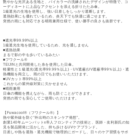
艶やかな光沢ある生地と、バイカラーの洗練されたデザインが特徴で、コ
ーディネートに上品なアクセントを添える折りたたみ傘。
1級遮光の生地を使用し、強い日差しをしっかり遮断します。
遮熱効果にも優れているため、炎天下でも快適に過ごせます。
突然の雨にも対応できる晴雨兼用仕様で、使い勝手の良さも抜群です。
■遮光率99.99%以上
1級遮光生地を使用しているため、光を通しません
■遮熱効果
まるで影の中を歩いているみたい
■フワクール®
TEIJINと共同開発した糸を使用した日傘。
軽量性と１級遮光(遮光率99.99％以上)・UV遮蔽(UV遮蔽率99％以上)・遮
熱機能を両立し、雨の日でもお使いいただけます。
■UVカット率99%以上
これからの紫外線対策に欠かせません
■晴雨兼用
日傘の機能を携えながら、雨も防ぐことができます。
突然の雨でも安心してご使用いただけます。
【Fuwacool®（フワクール®）】
熱や紫外線を防ぐ“外出時のスキンケア発想”。
創業140年ムーンバットx帝人フロンティアの技術と、医師・友利新氏の知
見を製品開発に活かした、持ち歩けるUVケアブランド。
日差しや熱を遮熱・遮光機能で物理的にガードし、日々のケア習慣をサポ