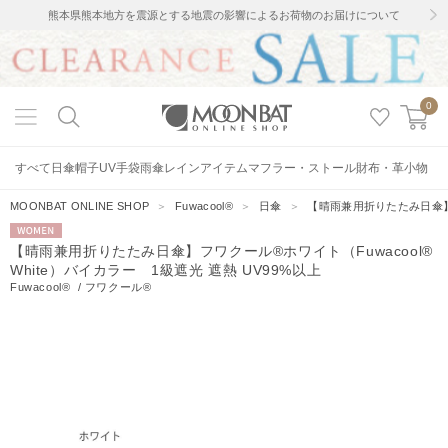
熊本県熊本地方を震源とする地震の影響によるお荷物のお届けについて
0
すべて
日傘
帽子
UV手袋
雨傘
レインアイテム
マフラー・ストール
財布・革小物
MOONBAT ONLINE SHOP
＞
Fuwacool®
＞
日傘
＞
【晴雨兼用折りたたみ日傘】フワ
WOMEN
【晴雨兼用折りたたみ日傘】フワクール®ホワイト（Fuwacool®
White）バイカラー 1級遮光 遮熱 UV99%以上
Fuwacool®
/
フワクール®
12