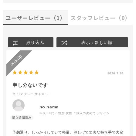
ユーザーレビュー
（1）
スタッフレビュー
（0）
絞り込み
表示：新しい順
2026.7.18
申し分ないです
色：02.グレー
サイズ：F
no name
年代:
60代
性別:
女性
購入の決めて:
デザイン
予想通り、しっかりしていて軽量、涼しげで丈夫な持ち手で大変