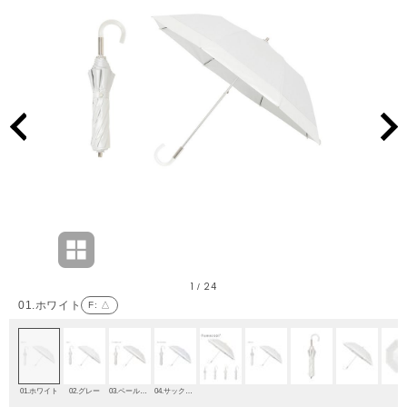
1
24
/
01.ホワイト
F
: △
01.ホワイト
02.グレー
03.ペールオレンジ
04.サックスブルー