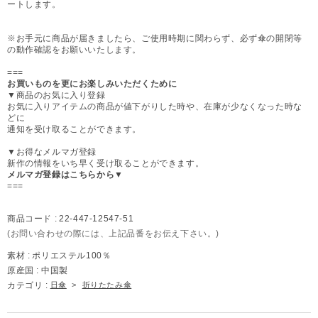
ートします。
※お手元に商品が届きましたら、ご使用時期に関わらず、必ず傘の開閉等
の動作確認をお願いいたします。
===
お買いものを更にお楽しみいただくために
▼商品のお気に入り登録
お気に入りアイテムの商品が値下がりした時や、在庫が少なくなった時な
どに
通知を受け取ることができます。
▼お得なメルマガ登録
新作の情報をいち早く受け取ることができます。
メルマガ登録はこちらから▼
===
商品コード :
22-447-12547-51
(お問い合わせの際には、上記品番をお伝え下さい。)
素材 :
ポリエステル100％
原産国 :
中国製
カテゴリ :
日傘
>
折りたたみ傘