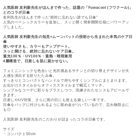
人気医師 友利新先生がほんきで作った、話題の「Fuwacool (フワクール)」
とのコラボ日傘
友利先生がほんきで作った”絶対に忘れない誰でも日傘”
人気のベーシックカラーを追加し、スッと開く簡単開閉仕様にパワーアッ
プしました。
人気医師 友利新先生の知見×ムーンバットの技術から生まれた本気のケア日
傘
使いやすさも、カラーもアップデート。
スッと開ける、絶対に忘れないケア日傘。
遮光100％・UV100％・遮熱・晴雨兼用
4層構造で、日差しを肌に届かせない。
フェミニンシックな色合いと光沢感あるサテンとの切り替えデザインが大
人感を演出する折りたたみ傘。
すっきりとコンパクトなハンドルで持ちやすくシンプルにまとまります。
お出かけスタイルからオフィススタイルまで幅広くマッチ。
シンプルなコーデに彩りをプラスしつつ、洗練されたセンスもアピールで
きます。
日差しやUV対策、さらに雨の日にも使える嬉しい一本です。
日傘をバッグに付けられるように留め金がついているので、忘れ物防止に
も◎
人気医師 友利新先生のこだわりが詰まったコラボ日傘です。
サイズ
・コンパクト50cm