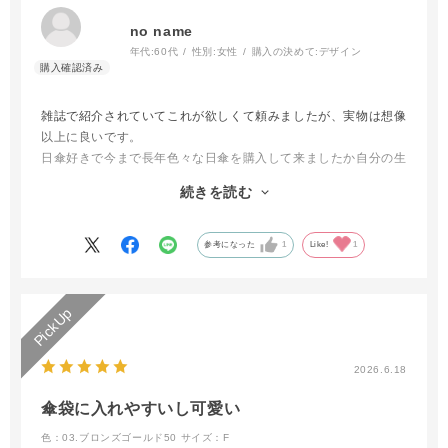
no name
年代:
60代
性別:
女性
購入の決めて:
デザイン
雑誌で紹介されていてこれが欲しくて頼みましたが、実物は想像
以上に良いです。
日傘好きで今まで長年色々な日傘を購入して来ましたか自分の生
活スタイルにこれは合っていて助かりました。
続きを読む
軽くてコンパクト。色も可愛くてシンプルなデザインがどの洋服
にも合います。UVもしっかりあり気持ち傘の下は涼しくも感じ
るのは私だけでしょうか？
参考になった
1
Like!
1
もう一本購入しようかと悩み中です。
2026.6.18
傘袋に入れやすいし可愛い
色：03.ブロンズゴールド50
サイズ：F