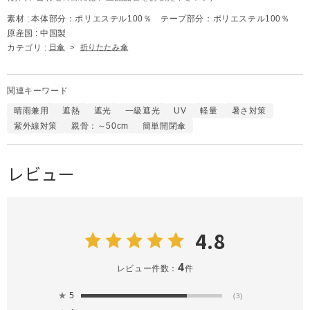
素材 :
本体部分：ポリエステル100％ テープ部分：ポリエステル100％
原産国 :
中国製
カテゴリ :
日傘
>
折りたたみ傘
関連キーワード
晴雨兼用
遮熱
遮光
一級遮光
UV
軽量
暑さ対策
紫外線対策
親骨：～50cm
簡単開閉傘
レビュー
4.8
4
レビュー件数：
件
★
5
(3)