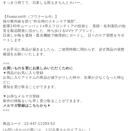
すっきり持てて、日差しも雨もきちんとカバー。
【Fuwacool®（フワクール®）】
熱や紫外線を防ぐ“外出時のスキンケア発想”。
創業140年ムーンバットx帝人フロンティアの技術と、医師・友利新氏の知
見を製品開発に活かした、持ち歩けるUVケアブランド。
日差しや熱を遮熱・遮光機能で物理的にガードし、日々のケア習慣をサポ
ートします。
※お手元に商品が届きましたら、ご使用時期に関わらず、必ず商品の状態
確認をお願いいたします。
===
お買いものを更にお楽しみいただくために
▼商品のお気に入り登録
お気に入りアイテムの商品が値下がりした時や、在庫が少なくなった時な
どに
通知を受け取ることができます。
▼お得なメルマガ登録
新作の情報をいち早く受け取ることができます。
メルマガ登録はこちらから▼
===
商品コード :
22-447-12293-52
(お問い合わせの際には、上記品番をお伝え下さい。)