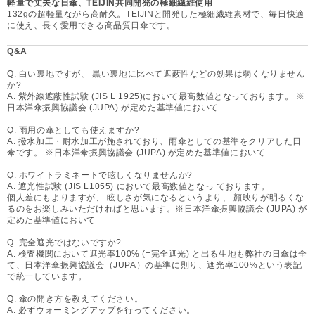
軽量で丈夫な日傘、TEIJIN共同開発の極細繊維使用
132gの超軽量ながら高耐久。TEIJINと開発した極細繊維素材で、毎日快適
に使え、長く愛用できる高品質日傘です。
Q&A
Q. 白い裏地ですが、 黒い裏地に比べて遮蔽性などの効果は弱くなりません
か?
A. 紫外線遮蔽性試験 (JIS L 1925)において最高数値となっております。 ※
日本洋傘振興協議会 (JUPA) が定めた基準値において
Q. 雨用の傘としても使えますか?
A. 撥水加工・耐水加工が施されており、雨傘としての基準をクリアした日
傘です。 ※日本洋傘振興協議会 (JUPA) が定めた基準値において
Q. ホワイトラミネートで眩しくなりませんか?
A. 遮光性試験 (JIS L1055) において最高数値となっ ております。
個人差にもよりますが、 眩しさが気になるというより、 顔映りが明るくな
るのをお楽しみいただければと思います。※日本洋傘振興協議会 (JUPA) が
定めた基準値において
Q. 完全遮光ではないですか?
A. 検査機関において遮光率100% (=完全遮光) と出る生地も弊社の日傘は全
て、日本洋傘振興協議会（JUPA）の基準に則り、遮光率100%という表記
で統一しています。
Q. 傘の開き方を教えてください。
A. 必ずウォーミングアップを行ってください。