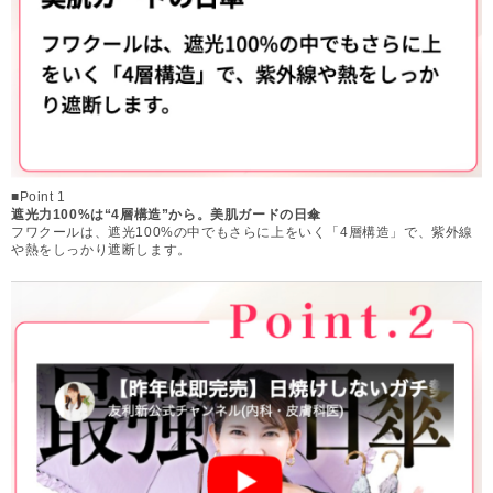
■Point 1
遮光力100%は“4層構造”から。美肌ガードの日傘
フワクールは、遮光100%の中でもさらに上をいく「4層構造」で、紫外線
や熱をしっかり遮断します。