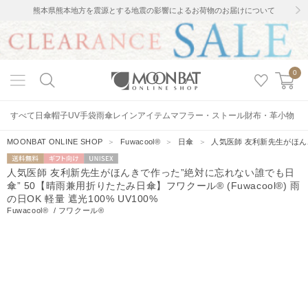
熊本県熊本地方を震源とする地震の影響によるお荷物のお届けについて
0
すべて
日傘
帽子
UV手袋
雨傘
レインアイテム
マフラー・ストール
財布・革小物
MOONBAT ONLINE SHOP
＞
Fuwacool®
＞
日傘
＞
人気医師 友利新先生がほんきで
送料無料
ギフト向
UNISEX
人気医師 友利新先生がほんきで作った”絶対に忘れない誰でも日
け
傘” 50【晴雨兼用折りたたみ日傘】フワクール® (Fuwacool®) 雨
の日OK 軽量 遮光100% UV100%
Fuwacool®
/
フワクール®
90