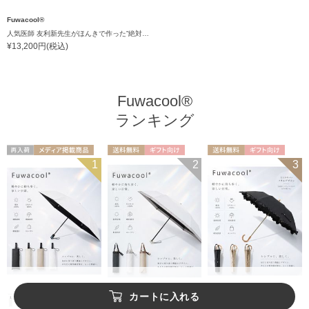
Fuwacool®
人気医師 友利新先生がほんきで作った”絶対に忘れない誰でも日傘” 50【晴雨兼用折りたたみ日傘】フワクール® (Fuwacool®) 雨の日OK 軽量 遮光100% UV100%
¥13,200円(税込)
Fuwacool®
ランキング
再入荷
メディア掲載商
送料無料
ギフト向け
送料無料
ギフト向け
1
2
3
UNISEX
品
UNISEX
WOMEN
カートに入れる