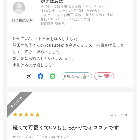
ゆきばあば
ギフト・ご自宅用:
ご自宅用
年代:
70代～
性別:
女性
シーン:
ご自宅用：その他
プレゼントするお相手:
家族
購入の決めて:
機能
身長:
146～150cm
職業:
その他
都道府県:
埼玉県
始めてUVカット日傘を購入しました。
羽田美智子さんのYouTubeに友利さんがゲストの回を拝見しま
して、直ぐに求めてました。
娘と嫁にも購入したいと思います。
出掛けるのが楽しみです。
参考になった
1
Like!
2
2026.7.18
軽くて可愛くてUVもしっかりでオススメです
色：03.ブロンズゴールド50
サイズ：F