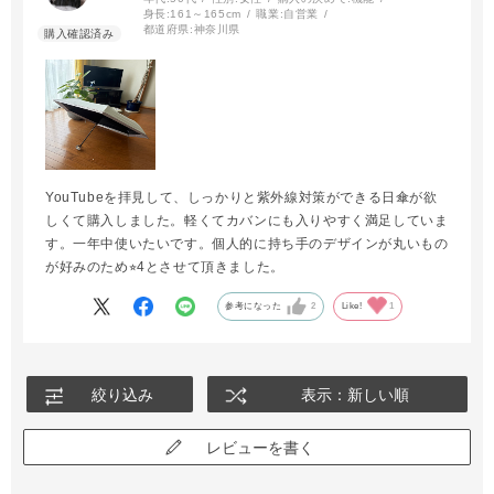
身長:
161～165cm
職業:
自営業
都道府県:
神奈川県
YouTubeを拝見して、しっかりと紫外線対策ができる日傘が欲
しくて購入しました。軽くてカバンにも入りやすく満足していま
す。一年中使いたいです。個人的に持ち手のデザインが丸いもの
が好みのため⭐︎4とさせて頂きました。
参考になった
2
Like!
1
絞り込み
表示：新しい順
レビューを書く