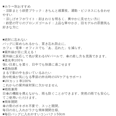
■カラー別おすすめ
・涼影まとう鉄壁ブラック：きちんと感重視。通勤・ビジネスにも合わせ
やすい
・涼しげオフホワイト：顔まわりを明るく、爽やかに見せたい方に
・鉄壁の守りのブロンズゴールド：上品な華やかさ。旧モデルの雰囲気も
好きな方に
■絶対に忘れない
バッグに留められるから、置き忘れ防止に。
カフェ・電車・オフィスでも「あ、忘れた」を減らす。
■紫外線が目に見える！
紫外線に反応して色が変わるUVパールで、傘の差し方を意識できます。
■遮光率100％
強い日差しを遮り、日中でも快適に過ごせます
■遮熱効果
まるで影の中を歩いているみたい
熱や乾燥が気になる季節の外出時のUVケアをサポート
■UVカット率100%
これからの紫外線対策に欠かせません
■晴雨兼用
日傘の機能を携えながら、雨も防ぐことができます。突然の雨でも安心し
てご使用いただけます。
■簡単開閉
傘の骨のポキポキ不要で、スッと開閉。
毎日の出し入れがラクな簡単開閉仕様。
■毎日バッグに入れやすいコンパクト50cm