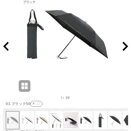
1
29
/
01.ブラック50
F
: 〇