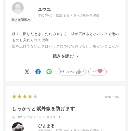
ユウユ
年代:
50代
性別:
女性
購入の決めて:
機能
軽くて閉じたときにたたみやすく、袋が広げると小バックで他の
ものも入れられて便利
袋を広げてないときはバックにつけておけるし、細かいところが
よく考えられていて、傘も今までのよりずっと涼しくなり安心で
続きを読む
す、とても気に入りました、去年は売り切れていたので、今年は
売り切れる前に買えて待ったかいがありました
参考になった
4
Like!
1
2026.7.24
しっかりと紫外線を防げます
色：02.オフホワイト50
サイズ：F
ぴよまる
年代:
50代
性別:
女性
購入の決めて:
機能