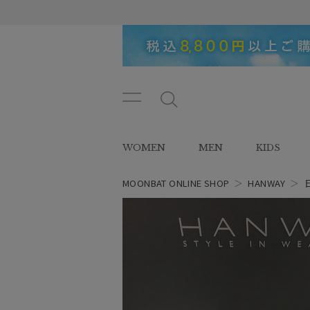
メニ
メ
ュー
ニ
ボタ
ュ
WOMEN
MEN
KIDS
ン
ー
ボ
タ
MOONBAT ONLINE SHOP
＞
HANWAY
＞
ン