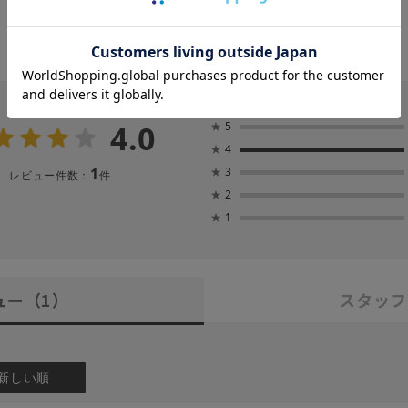
4.0
★
5
★
4
1
★
3
レビュー件数：
件
★
2
★
1
ュー
（1）
スタッフ
新しい順