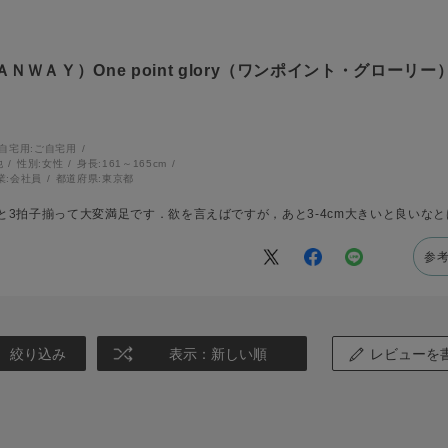
ＷＡＹ）One point glory（ワンポイント・グローリー
自宅用:
ご自宅用
他
性別:
女性
身長:
161～165cm
業:
会社員
都道府県:
東京都
と3拍子揃って大変満足です．欲を言えばですが，あと3-4cm大きいと良いな
参
絞り込み
表示：新しい順
レビューを