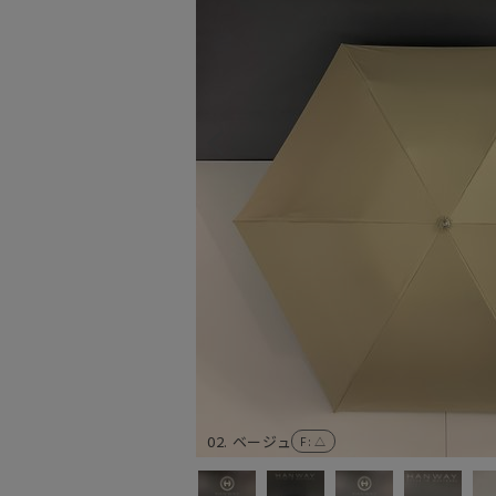
02. ベージュ
F
: △