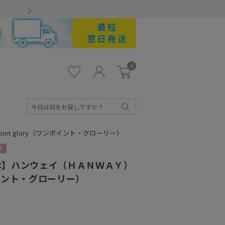
Gmailをお使いのお客様
0
お気
ロ
カー
に入
グ
ト
り
イ
ン
検
索
nt glory（ワンポイント・グローリー）
傘】ハンウェイ（ＨＡＮＷＡＹ）
ワンポイント・グローリー）