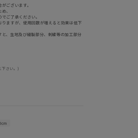
合がございます。
ため、
のでご了承ください。
おりますが、使用回数が増えると効果は低下
すと、生地及び縫製部分、刺繍等の加工部分
え下さい。)
0cm