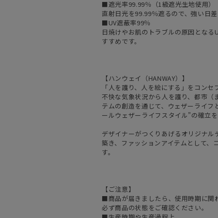
■遮光率99.99％（1級遮光生地使用）
直射日光を99.99％遮るので、強い
■UV遮蔽率99％
日焼けやお肌のトラブルの原因となるU
すすめです。
【ハンウェイ（HANWAY）】
「人を護り、人を絵にする」をコンセ
不快な気象状況から人を護り、都市（
テムの創造を通じて、ウェザーライフと
ールウェザーライフスタイル”の確立
デザイナーがつくりあげるオリジナル
築き、ファッションアイテムとして、
す。
【ご注意】
■商品が届きましたら、使用時期に関
必ず商品の状態をご確認ください。
■生産時期や生産過程上、