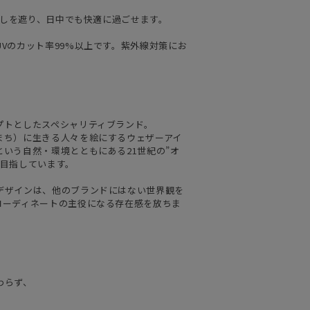
日差しを遮り、日中でも快適に過ごせます。
Vのカット率99%以上です。紫外線対策にお
プトとしたスペシャリティブランド。
まち）に生きる人々を絵にするウェザーアイ
いう自然・環境とともにある21世紀の”オ
を目指しています。
デザインは、他のブランドにはない世界観を
コーディネートの主役になる存在感を放ちま
わらず、