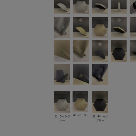
02. ベージュ
01. ライトグ
03. ディープ
レー
ブルー