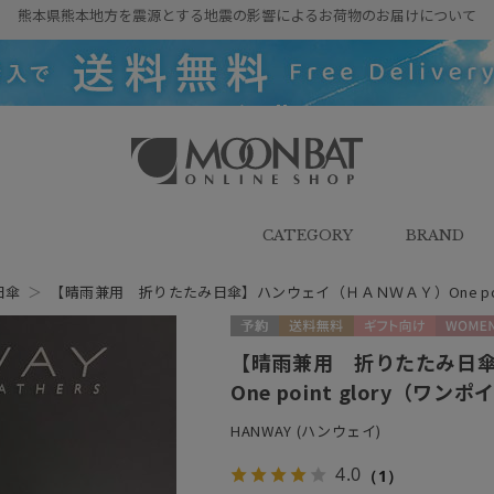
熊本県熊本地方を震源とする地震の影響によるお荷物のお届けについて
雨傘・日傘・マフラー・ストール・
帽子の通販｜MOONBAT ONLINE
SHOP（ムーンバットオンラインシ
CATEGORY
BRAND
ョップ）
日傘
＞
【晴雨兼用 折りたたみ日傘】ハンウェイ（ＨＡＮＷＡＹ）One poi
予約
送料無料
ギフト向け
WOMEN
【晴雨兼用 折りたたみ日
One point glory（
HANWAY (ハンウェイ)
4.0
（1）