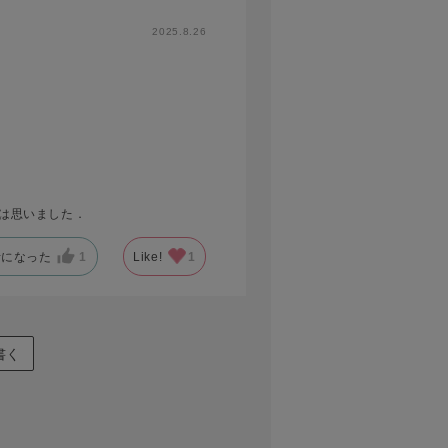
2025.8.26
）
とは思いました．
考になった
1
Like!
1
書く