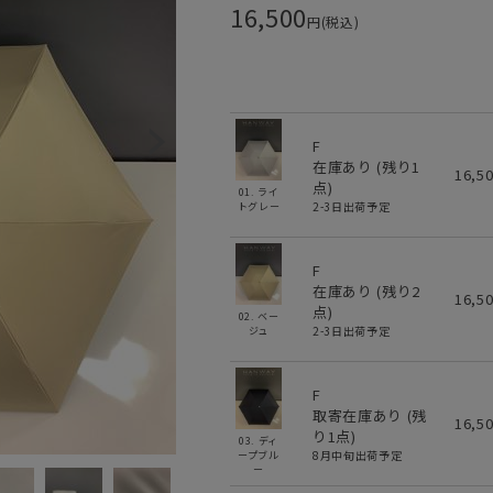
16,500
円(税込)
F
在庫あり (残り
1
16,5
点)
01. ライ
2-3日出荷予定
トグレー
F
在庫あり (残り
2
16,5
点)
02. ベー
2-3日出荷予定
ジュ
F
取寄在庫あり (残
16,5
り
1
点)
03. ディ
8月中旬出荷予定
ープブル
ー