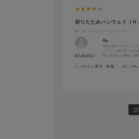
折りたたみハンウェイ（ＨＡＮ
色：01. ライトグレー
サイズ：F
Sa
年代:
50代
ギフト・ご
シーン:
ご自宅用：その
購入の決めて:
機能
職
しっかりと遮光，軽量・，おしゃれ