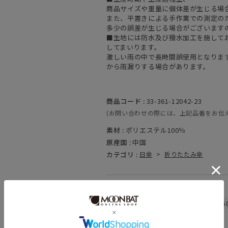
商品サイズや重量に個体差が生じる場
また、平置きによる手作業での測定の
多少の誤差が生じる場合がございます
■生地には防水及び撥水加工を施して
してまいります。
激しい雨の中で長時間誤使用となりま
から雨漏りする場合があります。
商品コード :
33-361-12042-23
(お問い合わせの際には、上記品番をお伝
素材 :
ポリエステル100％
原産国 :
中国
カテゴリ :
日傘
>
折りたたみ傘
関連キーワード
晴雨兼用
紫外線対策
親骨：～5