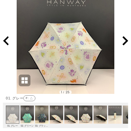
1
25
/
01. グレー
F
: △
01. グレー
02. グリーン
03. ブラックネイビー