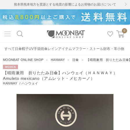
熊本県熊本地方を震源とする地震の影響によるお荷物のお届けについて
0
すべて
日傘
帽子
UV手袋
雨傘
レインアイテム
マフラー・ストール
財布・革小物
MOONBAT ONLINE SHOP
＞
HANWAY
＞
日傘
＞
【晴雨兼用 折りたたみ日傘】ハ
WOMEN
【晴雨兼用 折りたたみ日傘】ハンウェイ（ＨＡＮＷＡＹ）
Amuleto mexicano（アムレット・メヒカーノ）
HANWAY
/
ハンウェイ
2