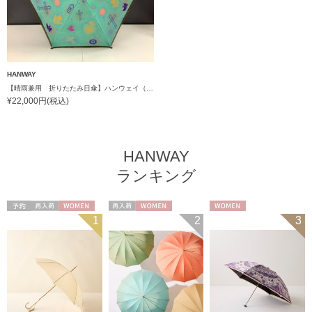
HANWAY
【晴雨兼用 折りたたみ日傘】ハンウェイ（ＨＡＮＷＡＹ）Amuleto mexicano（アムレット・メヒカーノ）
¥22,000円(税込)
HANWAY
ランキング
予約
再入荷
WOMEN
再入荷
WOMEN
WOMEN
1
2
3