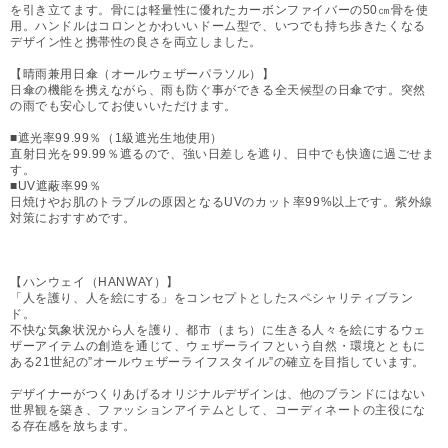
を引き立てます。骨には軽量性に優れたカーボンファイバーの50㎝骨を使
用。ハンドルはコロンとかわいいドーム型で、いつでも持ち歩きたくなる
デザイン性と携帯性の良さを両立しました。
【晴雨兼用日傘（オールウェザーパラソル）】
日傘の機能を携えながら、雨も防ぐ事ができる全天候型の日傘です。突然
の雨でも安心してお使いいただけます。
■遮光率99.99％（1級遮光生地使用）
直射日光を99.99％遮るので、強い日差しを遮り、日中でも快適に過ごせま
す。
■UV遮蔽率99％
日焼けやお肌のトラブルの原因となるUVのカット率99%以上です。紫外線
対策におすすめです。
【ハンウェイ（HANWAY）】
「人を護り、人を絵にする」をコンセプトとしたスペシャリティブラン
ド。
不快な気象状況から人を護り、都市（まち）に生きる人々を絵にするウェ
ザーアイテムの創造を通じて、ウェザーライフという自然・環境とともに
ある21世紀の”オールウェザーライフスタイル”の確立を目指しています。
デザイナーがつくりあげるオリジナルデザインは、他のブランドにはない
世界観を築き、ファッションアイテムとして、コーディネートの主役にな
る存在感を放ちます。