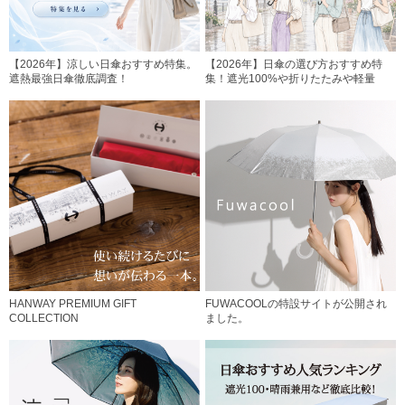
【2026年】涼しい日傘おすすめ特集。
【2026年】日傘の選び方おすすめ特
遮熱最強日傘徹底調査！
集！遮光100%や折りたたみや軽量
HANWAY PREMIUM GIFT
FUWACOOLの特設サイトが公開され
COLLECTION
ました。