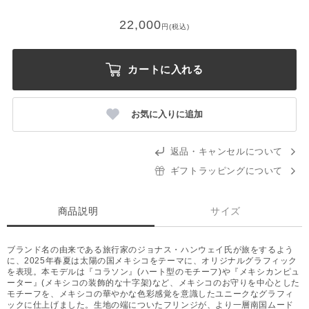
22,000
円(税込)
カートに入れる
お気に入りに追加
返品・キャンセルについて
ギフトラッピングについて
商品説明
サイズ
ブランド名の由来である旅行家のジョナス・ハンウェイ氏が旅をするよう
に、2025年春夏は太陽の国メキシコをテーマに、オリジナルグラフィック
を表現。本モデルは『コラソン』(ハート型のモチーフ)や『メキシカンピュ
ーター』(メキシコの装飾的な十字架)など、メキシコのお守りを中心とした
モチーフを、メキシコの華やかな色彩感覚を意識したユニークなグラフィ
ックに仕上げました。生地の端についたフリンジが、より一層南国ムード