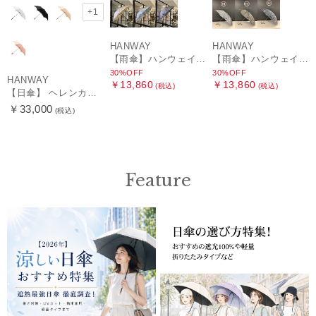
+1
HANWAY
HANWAY
【雨傘】ハンウェイ (HANWAY) Lily CJ（リリー・シー・ジェー） 日本製 親骨：51～55cm
【雨傘】ハンウェイ (HANWAY) Pカットジャカード Dot & Stripe mix CJ ドット・アンド・ストライプ・シー・ジェー ショート長傘 日本製
30%OFF
30%OFF
HANWAY
￥13,860
￥13,860
(税込)
(税込)
【日傘】 ヘレンカミンスキー（HELEN KAMINSKI） X ハンウェイ (HANWAY) コラボ プロヴァンスタイプ 麻無地 ラフィアコード 折りたたみ傘 曲がり手元 純パラソル
￥33,000
(税込)
Feature