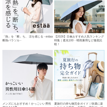
「熱」を「断」ち、 涼を感じる - estaa
【2026】日傘おすすめ人気ランキング
断熱パラソル -
特集｜遮光100・晴雨兼用など徹底比
較！
メンズにもおすすめ！かっこいい男性
夏旅行の持ち物完全ガイド｜快適に楽