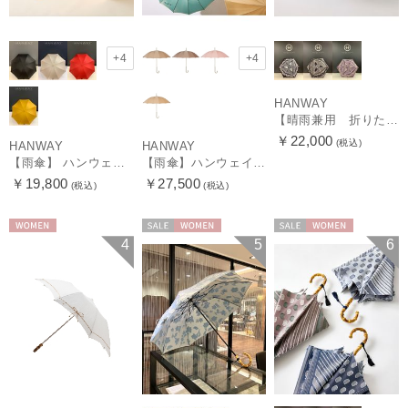
+4
+4
HANWAY
【晴雨兼用 折りたたみ日傘】ハンウェイ（ＨＡＮＷＡＹ）Vestido de frida（べスティード・デ・フリーダ）
￥22,000
(税込)
HANWAY
HANWAY
【雨傘】 ハンウェイ （HANWAY） Couturier クチュリエ 長傘 日本製
【雨傘】ハンウェイ （HANWAY ）真田耳（サナダミミ）長傘 日本製 カーボン骨
￥19,800
￥27,500
(税込)
(税込)
WOMEN
セール
WOMEN
セール
WOMEN
4
5
6