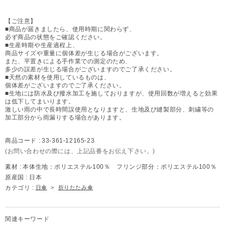
【ご注意】
■商品が届きましたら、使用時期に関わらず、
必ず商品の状態をご確認ください。
■生産時期や生産過程上、
商品サイズや重量に個体差が生じる場合がございます。
また、平置きによる手作業での測定のため、
多少の誤差が生じる場合がございますのでご了承ください。
■天然の素材を使用しているものは、
個体差がございますのでご了承ください。
■生地には防水及び撥水加工を施しておりますが、使用回数が増えると効果
は低下してまいります。
激しい雨の中で長時間誤使用となりますと、生地及び縫製部分、刺繍等の
加工部分から雨漏りする場合があります。
商品コード :
33-361-12165-23
(お問い合わせの際には、上記品番をお伝え下さい。)
素材 :
本体生地：ポリエステル100％ フリンジ部分：ポリエステル100％
原産国 :
日本
カテゴリ :
日傘
>
折りたたみ傘
関連キーワード