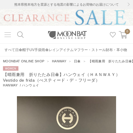
熊本県熊本地方を震源とする地震の影響によるお荷物のお届けについて
0
すべて
日傘
帽子
UV手袋
雨傘
レインアイテム
マフラー・ストール
財布・革小物
MOONBAT ONLINE SHOP
＞
HANWAY
＞
日傘
＞
【晴雨兼用 折りたたみ日傘】ハ
WOMEN
【晴雨兼用 折りたたみ日傘】ハンウェイ（ＨＡＮＷＡＹ）
Vestido de frida（べスティード・デ・フリーダ）
HANWAY
/
ハンウェイ
11