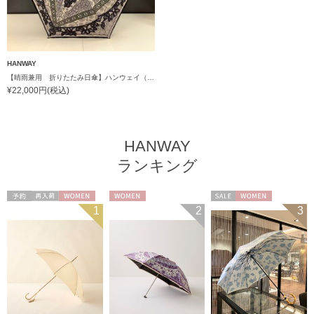
HANWAY
【晴雨兼用 折りたたみ日傘】ハンウェイ（ＨＡＮＷＡＹ）Vestido de frida（べスティード・デ・フリーダ）
¥22,000円(税込)
HANWAY
ランキング
予約
再入荷
WOMEN
WOMEN
セール
WOMEN
1
2
3