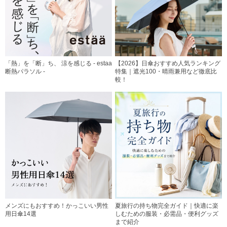
「熱」を「断」ち、 涼を感じる - estaa
【2026】日傘おすすめ人気ランキング
断熱パラソル -
特集｜遮光100・晴雨兼用など徹底比
較！
メンズにもおすすめ！かっこいい男性
夏旅行の持ち物完全ガイド｜快適に楽
用日傘14選
しむための服装・必需品・便利グッズ
まで紹介