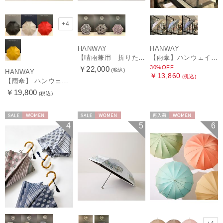
+4
HANWAY
HANWAY
【晴雨兼用 折りたたみ日傘】ハンウェイ（ＨＡＮＷＡＹ）Vestido de frida（べスティード・デ・フリーダ）
【雨傘】ハンウェイ (HANWAY) Lily CJ（リリー・シー・ジェー） 日本製 親骨：51～55cm
30%OFF
￥22,000
(税込)
HANWAY
￥13,860
(税込)
【雨傘】 ハンウェイ （HANWAY） Couturier クチュリエ 長傘 日本製
￥19,800
(税込)
セール
WOMEN
セール
WOMEN
再入荷
WOMEN
4
5
6