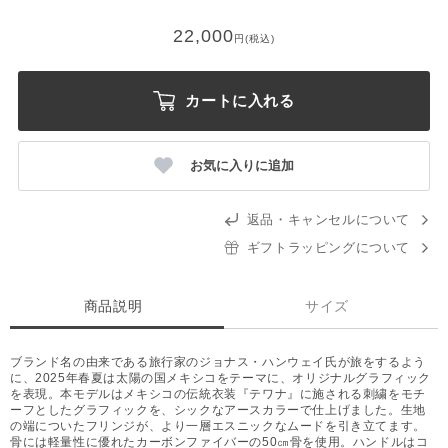
22,000
円(税込)
カートに入れる
お気に入りに追加
返品・キャンセルについて
ギフトラッピングについて
商品説明
サイズ
ブランド名の由来である旅行家のジョナス・ハンウェイ氏が旅をするよう
に、2025年春夏は太陽の国メキシコをテーマに、オリジナルグラフィック
を表現。本モデルはメキシコの伝統衣装『テワナ』に施される刺繍をモチ
ーフとしたグラフィックを、シックなアースカラーで仕上げました。生地
の端についたフリンジが、より一層エスニックなムードを引き立てます。
骨には軽量性に優れたカーボンファイバーの50㎝骨を使用。ハンドルはコ