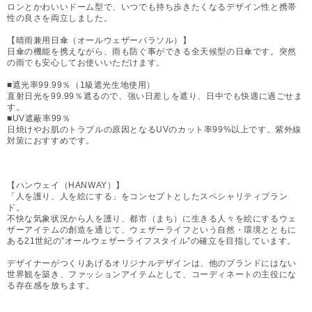
ロンとかわいいドーム型で、いつでも持ち歩きたくなるデザイン性と携帯
性の良さを両立しました。
【晴雨兼用日傘（オールウェザーパラソル）】
日傘の機能を携えながら、雨も防ぐ事ができる全天候型の日傘です。突然
の雨でも安心してお使いいただけます。
■遮光率99.99％（1級遮光生地使用）
直射日光を99.99％遮るので、強い日差しを遮り、日中でも快適に過ごせま
す。
■UV遮蔽率99％
日焼けやお肌のトラブルの原因となるUVのカット率99%以上です。紫外線
対策におすすめです。
【ハンウェイ（HANWAY）】
「人を護り、人を絵にする」をコンセプトとしたスペシャリティブラン
ド。
不快な気象状況から人を護り、都市（まち）に生きる人々を絵にするウェ
ザーアイテムの創造を通じて、ウェザーライフという自然・環境とともに
ある21世紀の”オールウェザーライフスタイル”の確立を目指しています。
デザイナーがつくりあげるオリジナルデザインは、他のブランドにはない
世界観を築き、ファッションアイテムとして、コーディネートの主役にな
る存在感を放ちます。