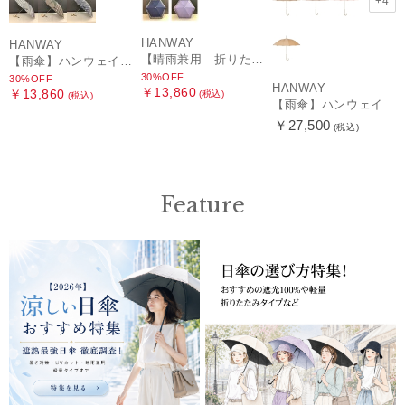
+4
HANWAY
HANWAY
【晴雨兼用 折りたたみ日傘】ハンウェイ（ＨＡＮＷＡＹ）HW street（ハンウェイ・ストリート）
【雨傘】ハンウェイ (HANWAY) Pカットジャカード Dot & Stripe mix CJ ドット・アンド・ストライプ・シー・ジェー ショート長傘 日本製
30%OFF
30%OFF
HANWAY
￥13,860
￥13,860
(税込)
(税込)
【雨傘】ハンウェイ （HANWAY ）真田耳（サナダミミ）長傘 日本製 カーボン骨
￥27,500
(税込)
Feature