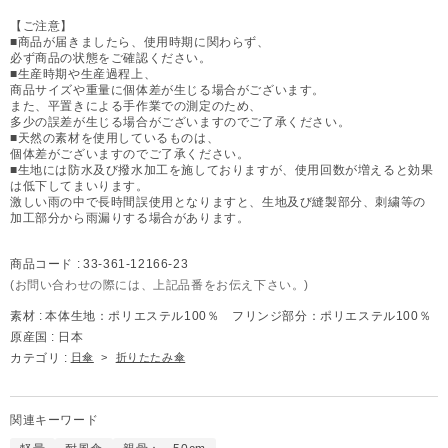
【ご注意】
■商品が届きましたら、使用時期に関わらず、
必ず商品の状態をご確認ください。
■生産時期や生産過程上、
商品サイズや重量に個体差が生じる場合がございます。
また、平置きによる手作業での測定のため、
多少の誤差が生じる場合がございますのでご了承ください。
■天然の素材を使用しているものは、
個体差がございますのでご了承ください。
■生地には防水及び撥水加工を施しておりますが、使用回数が増えると効果
は低下してまいります。
激しい雨の中で長時間誤使用となりますと、生地及び縫製部分、刺繍等の
加工部分から雨漏りする場合があります。
商品コード :
33-361-12166-23
(お問い合わせの際には、上記品番をお伝え下さい。)
素材 :
本体生地：ポリエステル100％ フリンジ部分：ポリエステル100％
原産国 :
日本
カテゴリ :
日傘
>
折りたたみ傘
関連キーワード