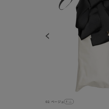
02. ベージュ
F
: △