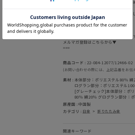
お買いものを更にお楽しみいただくた
▼商品のお気に入り登録
お気に入りアイテムの商品が値下がり
通知を受け取ることができます。
▼お得なメルマガ登録
新作の情報をいち早く受け取ることが
メルマガ登録はこちらから▼
===
商品コード :
22-084-12077/12466-02
(お問い合わせの際には、上記品番をお伝
素材 :
本体部分：ポリエステル80％ 綿2
ログラン部分：ポリエステル10
[グレーチェック]本体部分：ポリ
80％ 綿20％ グログラン部分：
原産国 :
中国製
カテゴリ :
日傘
>
折りたたみ傘
関連キーワード