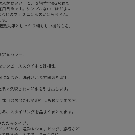
人かわいい」と、収納時全長24cmの
兼用日傘です。シンプルな中にほどよい
スなどのフェミニンな装いはもちろん、
ます。
・遮熱効果としっかり頼もしい機能性を。
ー
る定番カラー。
なワンピーススタイルと好相性。
然になじみ、洗練された雰囲気を演出。
上品で洗練された印象を引き出します。
。休日のお出かけや旅行にもおすすめです。
じみ、スタイリングを品よくまとめます。
りたたみタイプ。
イプだから、通勤やショッピング、旅行など
れて持ち歩けるので、必要な時に