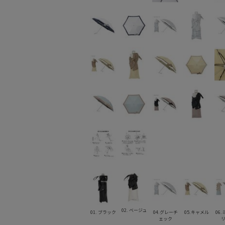
02. ベージュ
01. ブラック
04.グレーチ
05.キャメル
06
ェック