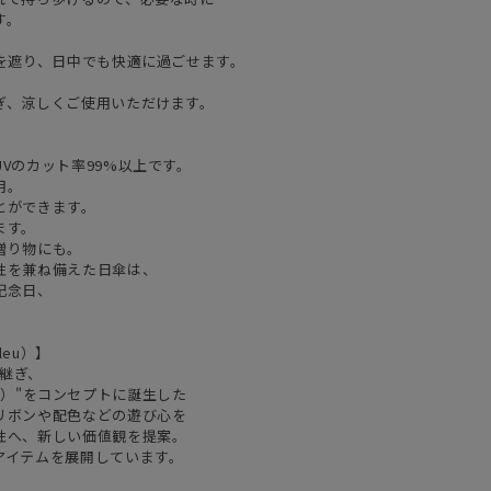
す。
を遮り、日中でも快適に過ごせます。
ぎ、涼しくご使用いただけます。
Vのカット率99%以上です。
用。
とができます。
ます。
贈り物にも。
性を兼ね備えた日傘は、
記念日、
leu）】
け継ぎ、
CHE）"をコンセプトに誕生した
リボンや配色などの遊び心を
性へ、新しい価値観を提案。
アイテムを展開しています。