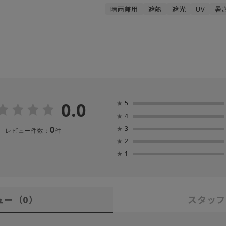
晴雨兼用
遮熱
遮光
UV
暑
0.0
★
5
★
4
0
★
3
レビュー件数：
件
★
2
★
1
ュー
（0）
スタッフ