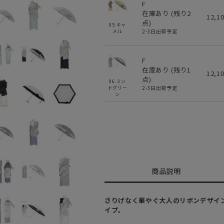
F
在庫あり (残り
2
12,1
点)
05.キャ
2-3日出荷予定
メル
F
在庫あり (残り
1
12,1
点)
06.ミン
2-3日出荷予定
トグリー
ン
商品説明
さりげなく華やぐ大人のリボンデザイン
イプ。