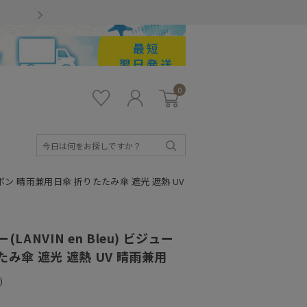
Gmailをお使いのお客様
0
お気
ロ
カー
に入
グ
ト
り
イ
ン
検
索
ーリボン 晴雨兼用日傘 折りたたみ傘 遮光 遮熱 UV
ANVIN en Bleu) ビジュー
み傘 遮光 遮熱 UV 晴雨兼用
)