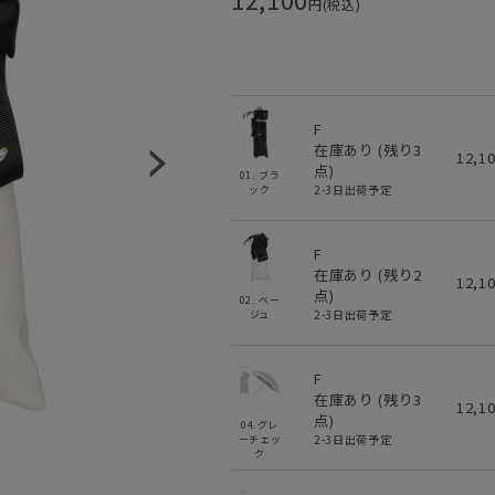
円(税込)
F
在庫あり (残り
3
12,1
点)
01. ブラ
2-3日出荷予定
ック
F
在庫あり (残り
2
12,1
点)
02. ベー
2-3日出荷予定
ジュ
F
在庫あり (残り
3
12,1
点)
04.グレ
2-3日出荷予定
ーチェッ
ク