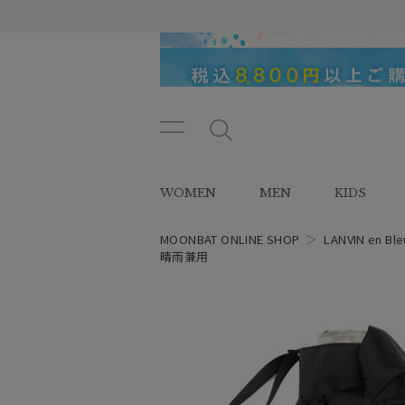
メニ
メ
ュー
ニ
ボタ
ュ
WOMEN
MEN
KIDS
ン
ー
ボ
タ
MOONBAT ONLINE SHOP
＞
LANVIN en Ble
ン
晴雨兼用