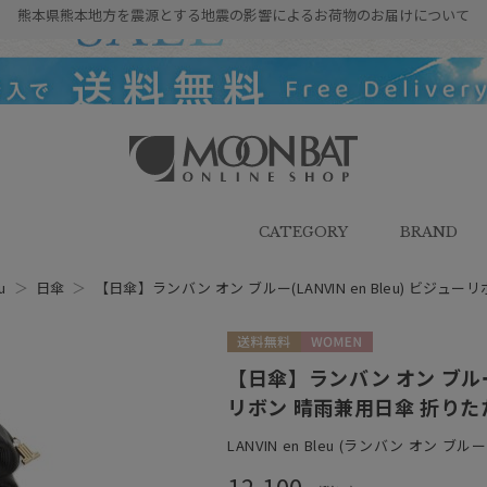
熊本県熊本地方を震源とする地震の影響によるお荷物のお届けについて
雨傘・日傘・マフラー・ストール・
帽子の通販｜MOONBAT ONLINE
SHOP（ムーンバットオンラインシ
CATEGORY
BRAND
ョップ）
u
＞
日傘
＞
【日傘】ランバン オン ブルー(LANVIN en Bleu) ビジュ
送料無料
WOMEN
【日傘】ランバン オン ブルー(L
リボン 晴雨兼用日傘 折りたた
LANVIN en Bleu (ランバン オン ブルー
12,100