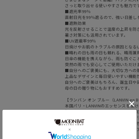
さっと取り出せる使いやすさも魅力で
■遮光率99％
直射日光を99％遮るので、強い日差し
■遮熱効果
光を反射させることで温度の上昇を防
暑さ対策にも活用されています。
■UV遮蔽率99％
日焼けやお肌のトラブルの原因となるU
■晴れの日も雨の日も頼れる、晴雨兼
日傘の機能を携えながら、雨も防ぐこ
突然の雨でも安心してご使用いただけ
■自分へのご褒美にも、大切な方への
上品なデザインと毎日使いやすい機能
自分へのご褒美はもちろん、誕生日や
母の日の贈り物にもおすすめです。
【ランバン オン ブルー（LANVIN en B
本国パリ・LANVINのエッセンスを受
"シックで生意気（CHIC et GAVRO
日本発のブランド。エレガントな中に
取り入れ、自分らしさを大切にする女
通勤から休日まで、毎日の装いを彩る
===