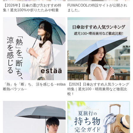
【2026年】日傘の選び方おすすめ特
FUWACOOLの特設サイトが公開され
集！遮光100%や折りたたみや軽量
ました。
「熱」を「断」ち、 涼を感じる - estaa
【2026】日傘おすすめ人気ランキング
断熱パラソル -
特集｜遮光100・晴雨兼用など徹底比
較！