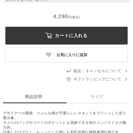
01. ベージュ
02. ペールピンク
03. ミントグリーン
4,290
円(税込)
カートに入れる
お気に入りに追加
返品・キャンセルについて
ギフトラッピングについて
商品説明
サイズ
デザイナーの愛猫、つぶらな瞳が可愛らしいヌネットをプリントした折り
畳み傘。
小ぶりのバッグやコートのポケットにも収納できる程のコンパクトさが魅
力的。
日差しだけでなく、ちょっとした雨にも対応可能な晴雨兼用仕様です。