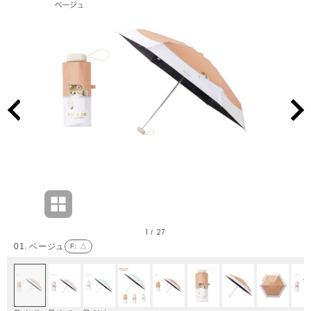
1
27
/
01. ベージュ
F
: △