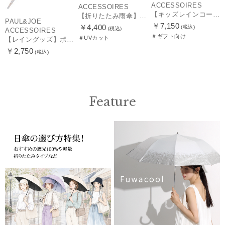
ACCESSOIRES
ACCESSOIRES
【キッズレインコート】ポール＆ジョー（PAUL & JOE ACCESSOIRES）ワンポイントヌネット
【折りたたみ雨傘】ポール & ジョー (PAUL & JOE ACCESSOIRES) クリザンテーム コンパクト UV
PAUL&JOE
￥7,150
￥4,400
(税込)
(税込)
ACCESSOIRES
＃ギフト向け
＃UVカット
【レイングッズ】ポール & ジョー (PAUL & JOE ACCESSOIRES) ドット ヌネット 猫 傘袋 【公式ムーンバット】 撥水 吸水 折りたたみ傘 長傘 長短タイプ 兼用
￥2,750
(税込)
Feature