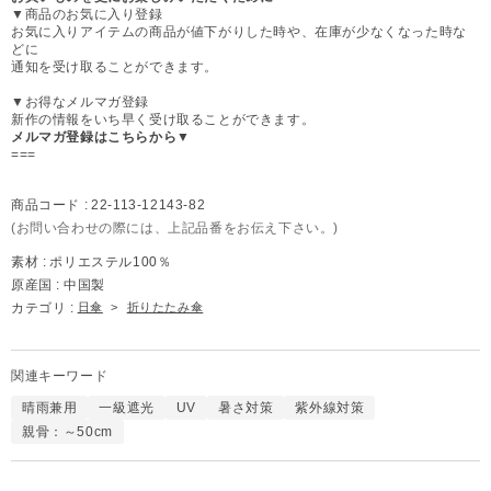
▼商品のお気に入り登録
お気に入りアイテムの商品が値下がりした時や、在庫が少なくなった時な
どに
通知を受け取ることができます。
▼お得なメルマガ登録
新作の情報をいち早く受け取ることができます。
メルマガ登録はこちらから▼
===
商品コード :
22-113-12143-82
(お問い合わせの際には、上記品番をお伝え下さい。)
素材 :
ポリエステル100％
原産国 :
中国製
カテゴリ :
日傘
>
折りたたみ傘
関連キーワード
晴雨兼用
一級遮光
UV
暑さ対策
紫外線対策
親骨：～50cm