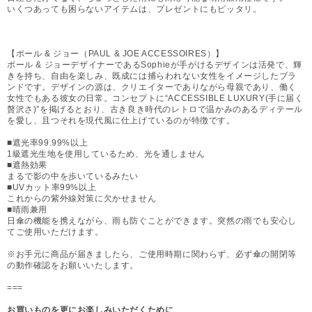
いくつあっても困らないアイテムは、プレゼントにもピッタリ。
【ポール & ジョー（PAUL & JOE ACCESSOIRES）】
ポール & ジョーデザイナーであるSophieが手がけるデザインは活発で、輝
きを持ち、自由を楽しみ、既成には捕らわれない女性をイメージしたブラ
ンドです。デザインの源は、クリエイターでありながら母親であり、働く
女性でもある彼女の日常。コンセプトに“ACCESSIBLE LUXURY(手に届く
贅沢さ)”を掲げるとおり、古き良き時代のレトロで温かみのあるディテール
を愛し、且つそれを現代風に仕上げているのが特徴です。
■遮光率99.99%以上
1級遮光生地を使用しているため、光を通しません
■遮熱効果
まるで影の中を歩いているみたい
■UVカット率99%以上
これからの紫外線対策に欠かせません
■晴雨兼用
日傘の機能を携えながら、雨も防ぐことができます。突然の雨でも安心し
てご使用いただけます。
※お手元に商品が届きましたら、ご使用時期に関わらず、必ず傘の開閉等
の動作確認をお願いいたします。
===
お買いものを更にお楽しみいただくために