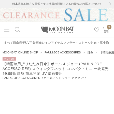
熊本県熊本地方を震源とする地震の影響によるお荷物のお届けについて
0
すべて
日傘
帽子
UV手袋
雨傘
レインアイテム
マフラー・ストール
財布・革小物
MOONBAT ONLINE SHOP
＞
PAUL&JOE ACCESSOIRES
＞
日傘
＞
【晴雨兼用折
WOMEN
【晴雨兼用折りたたみ日傘】ポール & ジョー (PAUL & JOE
ACCESSOIRES) スウィングヌネット コンパクトミニ 一級遮光
99.99% 遮熱 簡単開閉 UV 晴雨兼用
PAUL&JOE ACCESSOIRES
/
ポールアンドジョー アクセソワ
3