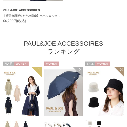
PAUL&JOE ACCESSOIRES
【晴雨兼用折りたたみ日傘】ポール & ジョー (PAUL & JOE ACCESSOIRES) スウィングヌネット コンパクトミニ 一級遮光99.99% 遮熱 簡単開閉 UV 晴雨兼用
¥4,290円(税込)
PAUL&JOE ACCESSOIRES
ランキング
再入荷
WOMEN
WOMEN
セール
WOMEN
1
2
3