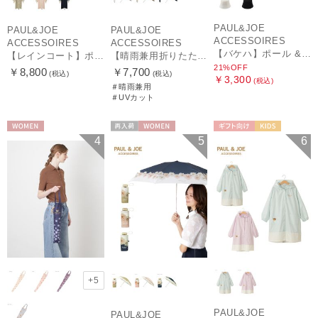
PAUL&JOE
PAUL&JOE
PAUL&JOE
ACCESSOIRES
ACCESSOIRES
ACCESSOIRES
【バケハ】ポール & ジョー (PAUL & JOE ACCESSOIRES) レースバケハ
【レインコート】ポール & ジョー（PAUL & JOE ACCESSOIRES）クリザンテーム
【晴雨兼用折りたたみ日傘】ポール & ジョー (PAUL & JOE ACCESSOIRES) クリザンテームワンポイントフリル 一級遮光99.99% 遮熱 UV 晴雨兼用
21%OFF
￥8,800
￥7,700
(税込)
(税込)
￥3,300
(税込)
＃晴雨兼用
＃UVカット
WOMEN
再入荷
WOMEN
ギフト向け
KIDS
4
5
6
+5
PAUL&JOE
PAUL&JOE