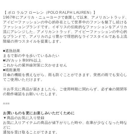
【 ポロ ラルフ ローレン（POLO RALPH LAUREN）】
1967年にアメリカ・ニューヨークで創業して以来、アメリカントラッド、
アイビーファッションの中心的存在として世界中のファンを魅了し続ける
ファッションブランドです。イギリスの伝統的なファッションをアメリカ
流にアレンジした、アメリカントラッド、アイビーファッションの中心的
なブランドで、アメリカのより豊かで理想的なライフスタイルである上流
階級の持つスタイルを提案します。
■遮熱効果
まるで影の中を歩いているみたい
■UVカット率99%以上
これからの紫外線対策に欠かせません
■晴雨兼用
日傘の機能を携えながら、雨も防ぐことができます。突然の雨でも安心し
てご使用いただけます。
※お手元に商品が届きましたら、ご使用時期に関わらず、必ず傘の開閉等
の動作確認をお願いいたします。
===
お買いものを更にお楽しみいただくために
▼商品のお気に入り登録
お気に入りアイテムの商品が値下がりした時や、在庫が少なくなった時な
どに
通知を受け取ることができます。