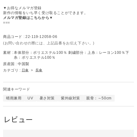
▼お得なメルマガ登録
新作の情報をいち早く受け取ることができます。
メルマガ登録はこちらから▼
===
商品コード :
22-119-12058-06
(お問い合わせの際には、上記品番をお伝え下さい。)
素材 :
本体部分：ポリエステル100％ 刺繍部分：上糸：レーヨン100％下
糸：ポリエステル100％
原産国 :
中国製
カテゴリ :
日傘
>
長傘
関連キーワード
晴雨兼用
UV
暑さ対策
紫外線対策
親骨：～50cm
レビュー