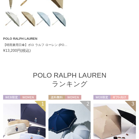
POLO RALPH LAUREN
【晴雨兼用日傘】ポロ ラルフ ローレン (POLO RALPH LAUREN) ストライプスカラ刺繍 遮熱 簡単開閉 UV 晴雨兼用
¥13,200円(税込)
POLO RALPH LAUREN
ランキング
WEB限定
WOMEN
送料無料
WOMEN
WEB限定
ギフト向け
1
2
3
UNISEX