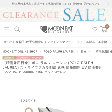
熊本県熊本地方を震源とする地震の影響によるお荷物のお届けについて
0
すべて
日傘
帽子
UV手袋
雨傘
レインアイテム
マフラー・ストール
財布・革小物
MOONBAT ONLINE SHOP
＞
POLO RALPH LAUREN
＞
日傘
＞
【晴雨兼用日傘】
送料無料
ギフト向
WOMEN
【晴雨兼用日傘】ポロ ラルフ ローレン (POLO RALPH
け
LAUREN) ストライプスカラ刺繍 遮熱 簡単開閉 UV 晴雨兼用
POLO RALPH LAUREN
/
ポロ ラルフ ローレン
20