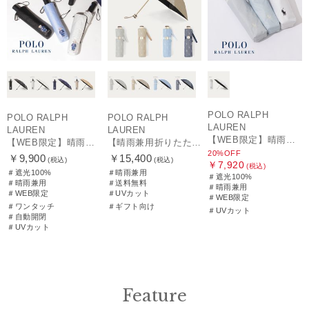
POLO RALPH
POLO RALPH
POLO RALPH
LAUREN
LAUREN
LAUREN
【WEB限定】晴雨兼用折りたたみ日傘 ポロ ラルフ ローレン（POLO RALPH LAUREN）シャンブレーレース 遮光100 UV100
【WEB限定】晴雨兼用自動開閉日傘 ポロ ラルフ ローレン（POLO RALPH LAUREN）ベア 遮光100 UV100 ワンタッチ開閉
【晴雨兼用折りたたみ日傘】ポロ ラルフ ローレン (POLO RALPH LAUREN) 先染めジャガード 遮光 UV 遮熱
20%OFF
￥9,900
￥15,400
(税込)
(税込)
￥7,920
(税込)
＃遮光100%
＃晴雨兼用
＃遮光100%
＃晴雨兼用
＃送料無料
＃晴雨兼用
＃WEB限定
＃UVカット
＃WEB限定
＃ワンタッチ
＃ギフト向け
＃UVカット
＃自動開閉
＃UVカット
Feature