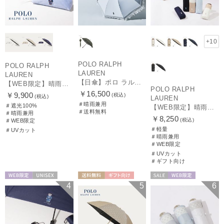
+10
POLO RALPH
POLO RALPH
LAUREN
LAUREN
【日傘】ポロ ラルフ ローレン(POLO RALPH LAUREN)エンブフリル 長傘 【公式ムーンバット】 遮光 遮熱 UV 晴雨兼用
【WEB限定】晴雨兼用折りたたみ日傘 ポロ ラルフ ローレン（POLO RALPH LAUREN）ワンポイントベア 遮光100 UV100
POLO RALPH
￥16,500
￥9,900
(税込)
(税込)
LAUREN
＃晴雨兼用
＃遮光100%
【WEB限定】晴雨兼用折りたたみ日傘 ポロ ラルフ ローレン ポロポニー刺繍 POLO BEAR 雨の日OK 遮光100% 遮熱 簡単開閉 UV100% 晴雨兼用
＃送料無料
＃晴雨兼用
￥8,250
(税込)
＃WEB限定
＃軽量
＃UVカット
＃晴雨兼用
＃WEB限定
＃UVカット
＃ギフト向け
WEB限定
UNISEX
送料無料
ギフト向け
セール
WEB限定
4
5
6
WOMEN
WOMEN