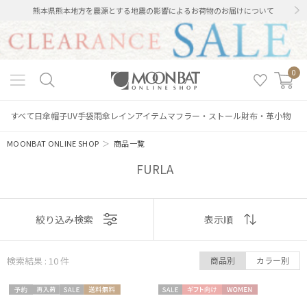
熊本県熊本地方を震源とする地震の影響によるお荷物のお届けについて
0
すべて
日傘
帽子
UV手袋
雨傘
レインアイテム
マフラー・ストール
財布・革小物
MOONBAT ONLINE SHOP
＞
商品一覧
FURLA
表示
絞り込み検索
表示順
順
検索結果 : 10
件
商品別
カラー別
おすすめ
予約
再入
セー
送料無
セー
ギフト
WOME
新着