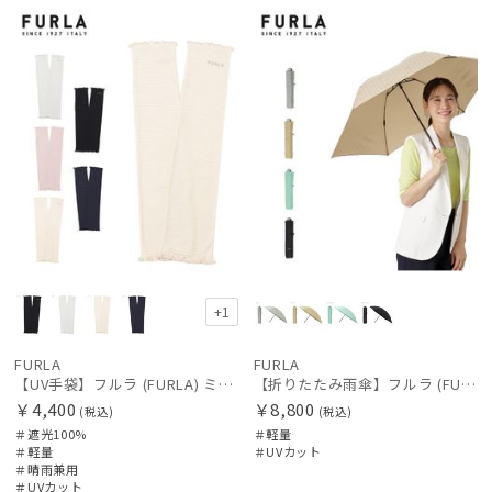
向け
N
N
+1
FURLA
FURLA
【UV手袋】フルラ (FURLA) ミディアム ＵＶ手袋 フリル 指無し
【折りたたみ雨傘】フルラ (FURLA) ジャガード モノグラムベア UV 軽量
￥4,400
￥8,800
(税込)
(税込)
＃遮光100%
＃軽量
＃軽量
＃UVカット
＃晴雨兼用
＃UVカット