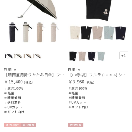
+1
FURLA
FURLA
【晴雨兼用折りたたみ日傘】フルラ (FURLA) ジャガードグログラン 遮光100 遮熱 UV100 軽量
【UV手袋】フルラ (FURLA) ショート ＵＶ手袋 ハートベア 指無し
￥15,400
￥3,960
(税込)
(税込)
＃遮光100%
＃遮光100%
＃軽量
＃軽量
＃晴雨兼用
＃晴雨兼用
＃送料無料
＃UVカット
＃UVカット
＃ギフト向け
＃ギフト向け
ギフト
WOME
WOME