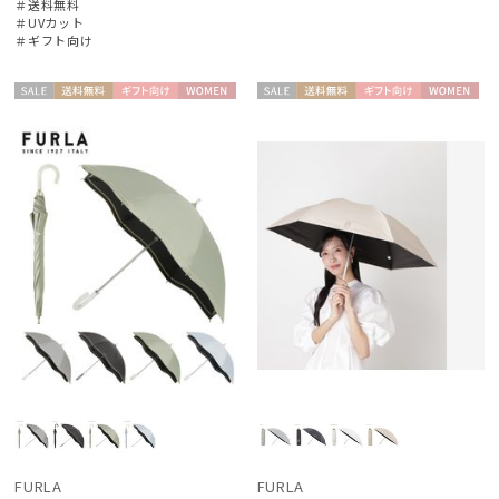
＃送料無料
フルラ
＃UVカット
＃ギフト向け
Fuwacool®
フワクール®
セー
送料無
ギフト
WOME
セー
送料無
ギフト
WOME
Gracy
ル
料
向け
N
ル
料
向け
N
グレイシー
MACKINTOSH PHILOSOPHY
マッキントッシュ フィロソフィー
MAGICAL TECH
マジカルテック
masu
マス
MIRACLE TECH
ミラクルテック
PAUL&JOE ACCESSOIRES
FURLA
FURLA
ポールアンドジョー アクセソワ