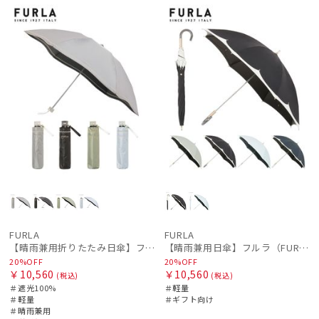
ギフト
WOME
荷
ル
料
ル
向け
N
向け
N
価格の高い
順
絞り込み
価格の低い
順
人気順
売上点数順
レディース
メンズ
キッズ
お気に入り
順
カテゴリー
ブランド
FURLA
FURLA
【晴雨兼用折りたたみ日傘】フルラ (FURLA) ジッパー刺繍 遮光100 UV100 軽量
【晴雨兼用日傘】フルラ（FURLA）バイカラーカットワーク 遮光99.99% UV99% 遮熱
DAKS
20%OFF
20%OFF
￥10,560
￥10,560
(税込)
(税込)
ダックス
＃遮光100%
＃軽量
＃軽量
＃ギフト向け
FURLA
＃晴雨兼用