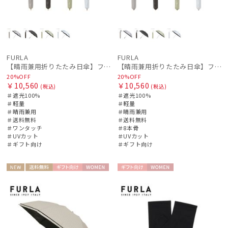
在庫表示
販売状況
FURLA
FURLA
【晴雨兼用折りたたみ日傘】フルラ (FURLA) ジッパー刺繍 遮光100 UV100 簡単開閉 ジャンプ
【晴雨兼用折りたたみ日傘】フルラ (FURLA) チェーン刺繍 遮光100 UV100 簡単開閉 ジャンプ
20%OFF
20%OFF
入荷状況
￥10,560
￥10,560
(税込)
(税込)
＃遮光100%
＃遮光100%
＃軽量
＃軽量
＃晴雨兼用
＃晴雨兼用
＃送料無料
＃送料無料
＃ワンタッチ
＃8本骨
＃UVカット
＃UVカット
＃ギフト向け
＃ギフト向け
NEW
送料無
ギフト
WOME
ギフト
WOME
料
向け
N
向け
N