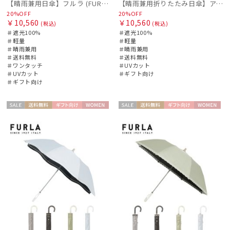
【晴雨兼用日傘】フルラ (FURLA) ジッパー刺繍 遮光100 UV100 ジャンプ
【晴雨兼用折りたたみ日傘】アーチロゴ 遮光100％ UV100％ 晴雨兼用 軽量
20%OFF
20%OFF
POLO RALPH LAUREN
￥10,560
￥10,560
(税込)
(税込)
ポロ ラルフ ローレン
＃遮光100%
＃遮光100%
＃軽量
＃軽量
＃晴雨兼用
＃晴雨兼用
urawaza
＃送料無料
＃送料無料
ウラワザ
＃ワンタッチ
＃UVカット
＃UVカット
＃ギフト向け
＃ギフト向け
傘機能
セー
送料無
ギフト
WOME
セー
送料無
ギフト
WOME
手袋・アームカバー
ル
料
向け
N
ル
料
向け
N
その他
カラー
価格・割引率