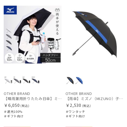
向け
向け
価格の高い
順
価格の低い
順
人気順
売上点数順
絞り込み
お気に入り
順
レディース
メンズ
キッズ
OTHER BRAND
OTHER BRAND
【晴雨兼用折りたたみ日傘】ミズノ（MIZUNO）ハンズフリー 遮光100% 遮熱 UV100％ 軽量
【雨傘】ミズノ（MIZUNO）子供用通学雨傘 1小間切継ぎ ボタンジャンプ
￥6,050
￥2,530
(税込)
(税込)
カテゴリー
＃遮光100%
＃ワンタッチ
＃ギフト向け
＃ギフト向け
ブランド