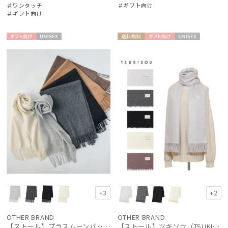
＃ワンタッチ
＃ギフト向け
＃ギフト向け
SWASH LONDON
スウォッシュロンドン
ギフト
UNISE
送料無
ギフト
UNISE
urawaza
向け
X
料
向け
X
ウラワザ
マフラー・ストール・スカーフ
その他
カラー
価格・割引率
+3
+2
在庫表示
OTHER BRAND
OTHER BRAND
【ストール】プラスムーンバット (+moonbat) カシミヤ100％無地ストール 30*190
【ストール】ツキソウ（TSUKISOU）カシミヤ100％無地ストール 70×200 日本製