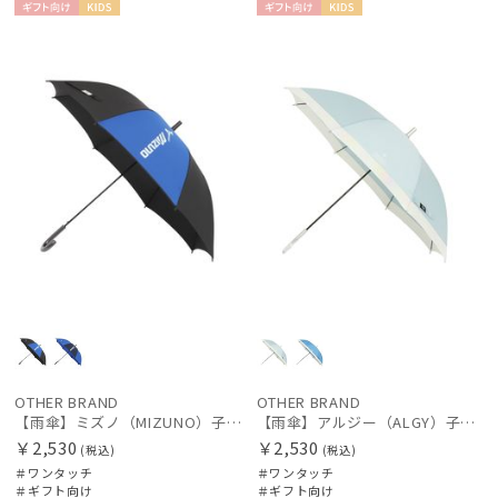
ギフト
KIDS
ギフト
KIDS
DAKS
向け
向け
ダックス
estaa
エスタ
FURLA
フルラ
Fuwacool®
フワクール®
Gracy
グレイシー
HANWAY
OTHER BRAND
OTHER BRAND
【雨傘】ミズノ（MIZUNO）子供用通学雨傘 コンビ×ビッグロゴ ボタンジャンプ
【雨傘】アルジー（ALGY）子供用通学雨傘 パール切り継ぎ ボタンジャンプ
ハンウェイ
￥2,530
￥2,530
(税込)
(税込)
LANVIN en Bleu
＃ワンタッチ
＃ワンタッチ
＃ギフト向け
＃ギフト向け
ランバン オン ブルー