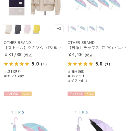
+3
OTHER BRAND
OTHER BRAND
【ストール】ツキソウ（TSUKISOU）カシミヤ100％リバーシブルストール 35×200 日本製
【日傘】チップス（TIPS) ビニール窓 星 オーロラ 長傘 【公式ムーンバット】 晴雨兼用 一級遮光 雨の日OK 遮蔽 遮熱 ゆめかわ キッズ 子供
￥31,900
￥4,400
(税込)
(税込)
5.0
5.0
（1）
（1）
＃送料無料
＃晴雨兼用
＃ギフト向け
＃UVカット
＃ギフト向け
ギフト
KIDS
ギフト
KIDS
向け
向け