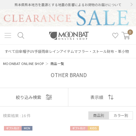
熊本県熊本地方を震源とする地震の影響によるお荷物のお届けについて
0
すべて
日傘
帽子
UV手袋
雨傘
レインアイテム
マフラー・ストール
財布・革小物
MOONBAT ONLINE SHOP
＞
商品一覧
OTHER BRAND
表示
絞り込み検索
表示順
順
検索結果 : 16
件
商品別
カラー別
おすすめ
ギフト
MEN
ギフト
KIDS
新着