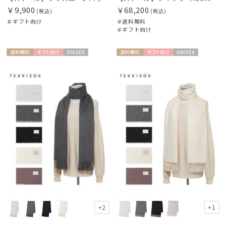
￥9,900
￥68,200
(税込)
(税込)
販売状況
＃ギフト向け
＃送料無料
＃ギフト向け
入荷状況
送料無
ギフト
UNISE
送料無
ギフト
UNISE
料
向け
X
料
向け
X
+2
+1