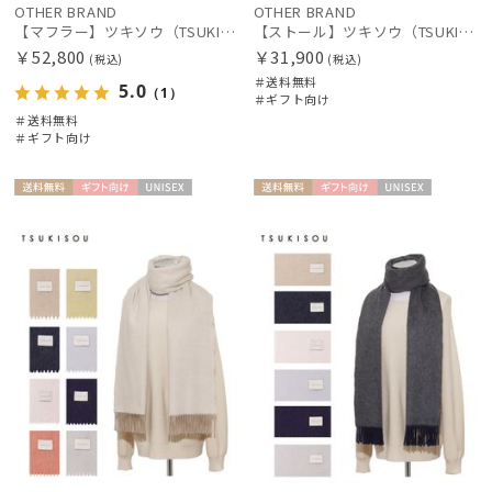
OTHER BRAND
OTHER BRAND
【マフラー】ツキソウ（TSUKISOU）カシミヤ100％無地マフラー 50×200 日本製
【ストール】ツキソウ（TSUKISOU）カシミヤ100％無地ストール 35×200 日本製
￥52,800
￥31,900
(税込)
(税込)
＃送料無料
5.0
（1）
＃ギフト向け
＃送料無料
＃ギフト向け
送料無
ギフト
UNISE
送料無
ギフト
UNISE
料
向け
X
料
向け
X