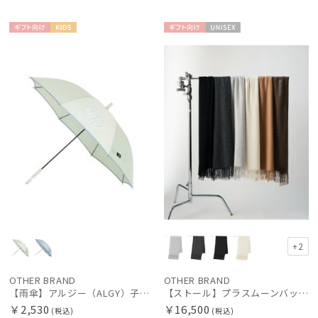
MACKINTOSH PHILOSOPHY
ギフト
KIDS
ギフト
UNISE
マッキントッシュ フィロソフィー
向け
向け
X
MAGICAL TECH
マジカルテック
mila schon
ミラ・ショーン
MIRACLE TECH
ミラクルテック
OTHER BRAND
アザーブランド
+2
PAUL&JOE ACCESSOIRES
ポールアンドジョー アクセソワ
OTHER BRAND
OTHER BRAND
【雨傘】アルジー（ALGY）子供用通学雨傘 パイピングロゴ ボタンジャンプ
【ストール】プラスムーンバット (+moonbat) カシミヤ100％無地ストール 50*190
POLO RALPH LAUREN
￥2,530
￥16,500
ポロ ラルフ ローレン
(税込)
(税込)