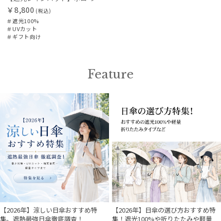
￥8,800
(税込)
＃遮光100%
＃UVカット
＃ギフト向け
Feature
【2026年】涼しい日傘おすすめ特
【2026年】日傘の選び方おすすめ特
集。遮熱最強日傘徹底調査！
集！遮光100%や折りたたみや軽量