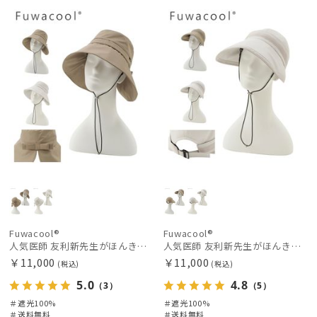
料
向け
N
料
向け
N
価格の高い
順
価格の低い
順
人気順
売上点数順
お気に入り
順
絞り込み
Fuwacool®
Fuwacool®
人気医師 友利新先生がほんきでつくったUVカット100％帽子【遮光100％帽子】フワクール® (Fuwacool®) リボンクロッシェ
人気医師 友利新先生がほんきでつくったUVカット100％帽子【遮光100％帽子】フワクール® (Fuwacool®) ジョッキーサンバイザー
￥11,000
￥11,000
(税込)
(税込)
5.0
4.8
（3）
（5）
＃遮光100%
＃遮光100%
レディース
メンズ
キッズ
＃送料無料
＃送料無料