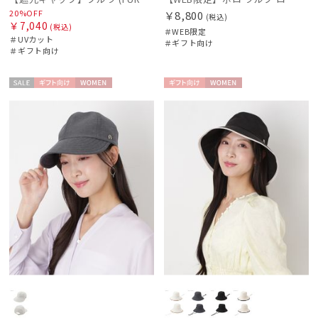
20%OFF
￥8,800
カラー
(税込)
￥7,040
(税込)
＃WEB限定
＃UVカット
＃ギフト向け
＃ギフト向け
価格・割引率
セー
ギフト
WOME
ギフト
WOME
在庫表示
ル
向け
N
向け
N
販売状況
入荷状況