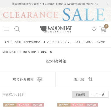
熊本県熊本地方を震源とする地震の影響によるお荷物のお届けについて
0
すべて
日傘
帽子
UV手袋
雨傘
レインアイテム
マフラー・ストール
財布・革小物
MOONBAT ONLINE SHOP
＞
商品一覧
紫外線対策
表示
絞り込み検索
表示順
順
検索結果 : 19
件
商品別
カラー別
おすすめ
送料無
ギフト
WOME
送料無
ギフト
WOME
新着