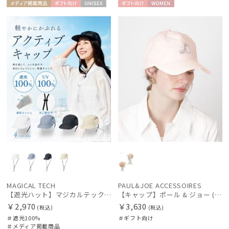
メディア掲
ギフト
UNISE
ギフト
WOME
載商品
向け
X
向け
N
MAGICAL TECH
PAUL&JOE ACCESSOIRES
【遮光ハット】マジカルテックプロテクション キャップ UV100 遮光100 軽量 撥水
【キャップ】ポール & ジョー (PAUL & JOE ACCESSOIRES) ジプシーキャップ
￥2,970
￥3,630
(税込)
(税込)
＃遮光100%
＃ギフト向け
＃メディア掲載商品