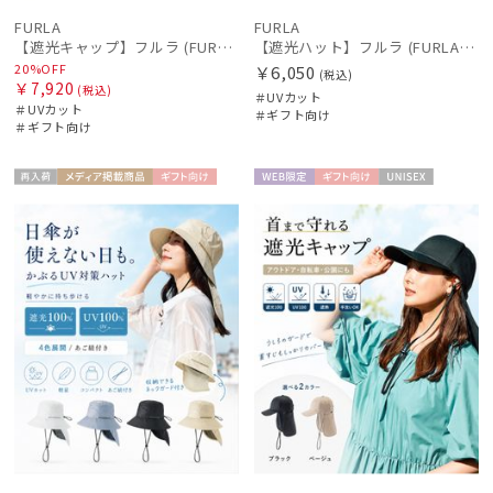
FURLA
FURLA
【遮光キャップ】フルラ (FURLA) アーチロゴ ツバロングキャップ 遮光UV帽子
【遮光ハット】フルラ (FURLA) バイカラーサファリハット 遮光UV帽子
20%OFF
￥6,050
(税込)
￥7,920
(税込)
＃UVカット
＃UVカット
＃ギフト向け
＃ギフト向け
再入
メディア掲
ギフト
WEB限
ギフト
UNISE
UNISE
荷
載商品
向け
定
向け
X
X