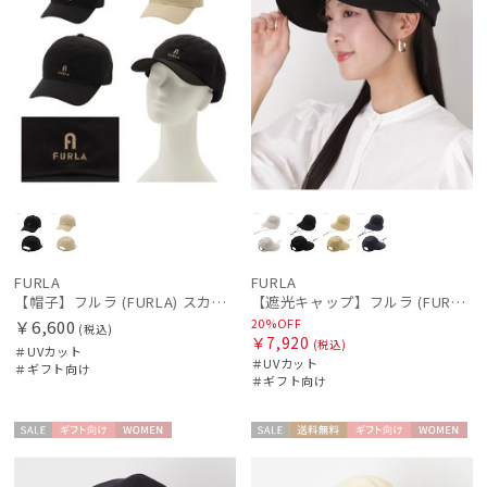
FURLA
FURLA
【帽子】フルラ (FURLA) スカーフキャップ ロゴ刺繍
【遮光キャップ】フルラ (FURLA) ロゴ刺繍 ジョッキーキャップ 遮光UV帽子
20%OFF
￥6,600
(税込)
￥7,920
(税込)
＃UVカット
＃UVカット
＃ギフト向け
＃ギフト向け
セー
ギフト
WOME
セー
送料無
ギフト
WOME
ル
向け
N
ル
料
向け
N