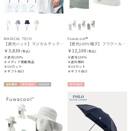
MAGICAL TECH
Fuwacool®
【遮光ハット】マジカルテックプロテクション バケットハット UV100 遮光100 軽量 撥水
【遮光100％帽子】フワクール® (Fuwacool®) ネックカバーキャップ 遮光100 UV100 UPF50
￥3,630
￥12,100
(税込)
(税込)
＃遮光100%
＃遮光100%
＃メディア掲載商品
＃送料無料
＃UVカット
＃UVカット
＃ギフト向け
＃ギフト向け
送料無
ギフト
UNISE
ギフト
料
向け
X
向け