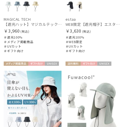
MAGICAL TECH
estaa
【遮光ハット】マジカルテックプロテクション アドベンチャーハット UV100 遮光100 軽量 撥水
WEB限定【遮光帽子】エスタ（estaa）ネックガード付きキャップ UV100 遮光100 遮熱 サイズ調整 手洗いOK
￥3,960
￥3,630
(税込)
(税込)
＃遮光100%
＃遮光100%
＃メディア掲載商品
＃WEB限定
＃UVカット
＃UVカット
＃ギフト向け
＃ギフト向け
メディア掲
ギフト
UNISE
送料無
ギフト
UNISE
載商品
向け
X
料
向け
X