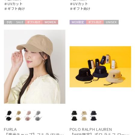
＃UVカット
＃UVカット
＃ギフト向け
＃ギフト向け
カテゴリー
予約
セー
ギフト
WOME
WEB限
ギフト
UNISE
ブランド
ル
向け
N
定
向け
X
傘機能
マフラー・ストール・スカーフ
帽子
手袋・アームカバー
その他
FURLA
POLO RALPH LAUREN
【遮光キャップ】フルラ (FURLA) アーチロゴ キャップ 遮光UV帽子
【WEB限定】ポロ ラルフ ローレン（POLO RALPH LAUREN）遮光レインハット ポロベア