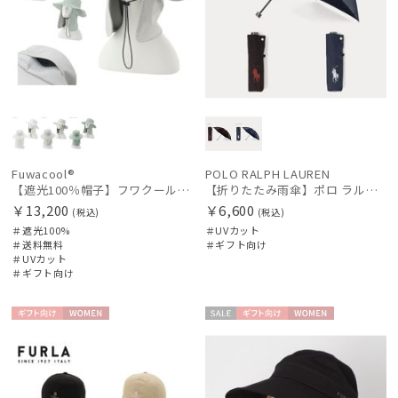
Fuwacool®
POLO RALPH LAUREN
【遮光100％帽子】フワクール® (Fuwacool®) ネックカバーハット 遮光100 UV100 UPF50
【折りたたみ雨傘】ポロ ラルフ ローレン（POLO RALPH LAUREN）BIG POLO PONY ツイル
￥13,200
￥6,600
(税込)
(税込)
＃遮光100%
＃UVカット
＃送料無料
＃ギフト向け
＃UVカット
＃ギフト向け
ギフト
WOME
セー
ギフト
WOME
向け
N
ル
向け
N