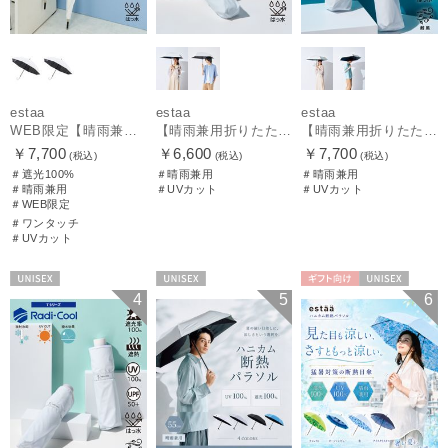
estaa
estaa
estaa
WEB限定【晴雨兼用日傘】エスタ(estaa)REIKYAKUパラソル 55㎝ ラディクール 遮光100 UV100 ボタンジャンプ
【晴雨兼用折りたたみ日傘】エスタ(estaa)REIKYAKUパラソル 50㎝ 世界初の放射冷却素材ラディクール 遮光100 UV100
【晴雨兼用折りたたみ日傘】エスタ(estaa)REIKYAKUパラソル 54㎝ 世界初の放射冷却素材ラディクール 遮光100 UV100 耐風
￥7,700
￥6,600
￥7,700
(税込)
(税込)
(税込)
＃遮光100%
＃晴雨兼用
＃晴雨兼用
＃晴雨兼用
＃UVカット
＃UVカット
＃WEB限定
＃ワンタッチ
＃UVカット
UNISEX
UNISEX
ギフト向け
UNISEX
4
5
6