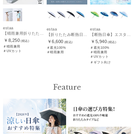
estaa
estaa
estaa
【晴雨兼用折りたたみ日傘】エスタ(estaa)REIKYAKUパラソル 大きめ60㎝ 世界初の放射冷却素材ラディクール 遮光100 UV100 耐風
【折りたたみ断熱日傘】エスタ (estaa) ハニカム断熱パラソル 55㎝ 折りたたみ傘 晴雨兼用 遮光100 UV100
【断熱日傘】エスタ (estaa) ハニカム断熱パラソル 晴雨兼用 遮光100 UV100
￥8,250
￥6,600
￥5,940
(税込)
(税込)
(税込)
＃晴雨兼用
＃遮光100%
＃遮光100%
＃UVカット
＃晴雨兼用
＃晴雨兼用
＃UVカット
＃ギフト向け
Feature