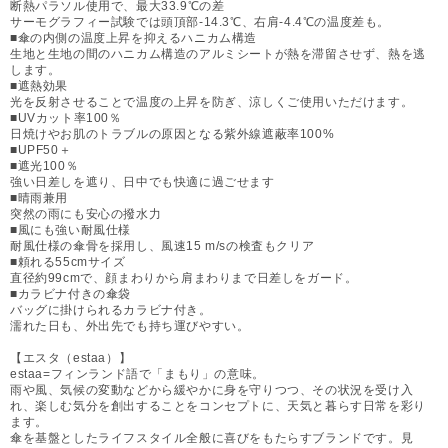
断熱パラソル使用で、最大33.9℃の差
サーモグラフィー試験では頭頂部-14.3℃、右肩-4.4℃の温度差も。
■傘の内側の温度上昇を抑えるハニカム構造
生地と生地の間のハニカム構造のアルミシートが熱を滞留させず、熱を逃
します。
■遮熱効果
光を反射させることで温度の上昇を防ぎ、涼しくご使用いただけます。
■UVカット率100％
日焼けやお肌のトラブルの原因となる紫外線遮蔽率100%
■UPF50＋
■遮光100％
強い日差しを遮り、日中でも快適に過ごせます
■晴雨兼用
突然の雨にも安心の撥水力
■風にも強い耐風仕様
耐風仕様の傘骨を採用し、風速15 m/sの検査もクリア
■頼れる55cmサイズ
直径約99cmで、顔まわりから肩まわりまで日差しをガード。
■カラビナ付きの傘袋
バッグに掛けられるカラビナ付き。
濡れた日も、外出先でも持ち運びやすい。
【エスタ（estaa）】
estaa=フィンランド語で「まもり」の意味。
雨や風、気候の変動などから緩やかに身を守りつつ、その状況を受け入
れ、楽しむ気分を創出することをコンセプトに、天気と暮らす日常を彩り
ます。
傘を基盤としたライフスタイル全般に喜びをもたらすブランドです。見