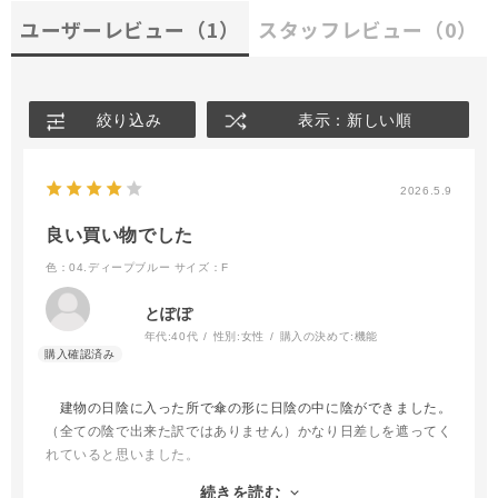
ユーザーレビュー
（1）
スタッフレビュー
（0）
絞り込み
表示：新しい順
2026.5.9
良い買い物でした
色：04.ディープブルー
サイズ：F
とぽぽ
年代:
40代
性別:
女性
購入の決めて:
機能
建物の日陰に入った所で傘の形に日陰の中に陰ができました。
（全ての陰で出来た訳ではありません）かなり日差しを遮ってく
れていると思いました。
傘をたたむ時マジックテープでとめるのですが、そのマジック
続きを読む