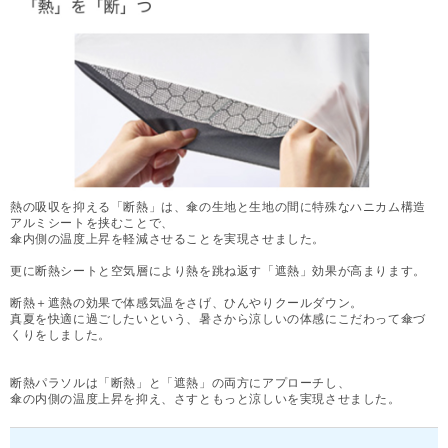
熱の吸収を抑える「断熱」は、傘の生地と生地の間に特殊なハニカム構造
アルミシートを挟むことで、
傘内側の温度上昇を軽減させることを実現させました。
更に断熱シートと空気層により熱を跳ね返す「遮熱」効果が高まります。
断熱＋遮熱の効果で体感気温をさげ、ひんやりクールダウン。
真夏を快適に過ごしたいという、暑さから涼しいの体感にこだわって傘づ
くりをしました。
断熱パラソルは「断熱」と「遮熱」の両方にアプローチし、
傘の内側の温度上昇を抑え、さすともっと涼しいを実現させました。