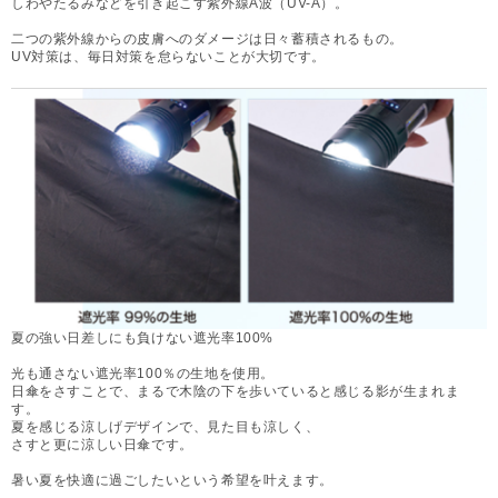
しわやたるみなどを引き起こす紫外線A波（UV-A）。
二つの紫外線からの皮膚へのダメージは日々蓄積されるもの。
UV対策は、毎日対策を怠らないことが大切です。
夏の強い日差しにも負けない遮光率100%
光も通さない遮光率100％の生地を使用。
日傘をさすことで、まるで木陰の下を歩いていると感じる影が生まれま
す。
夏を感じる涼しげデザインで、見た目も涼しく、
さすと更に涼しい日傘です。
暑い夏を快適に過ごしたいという希望を叶えます。