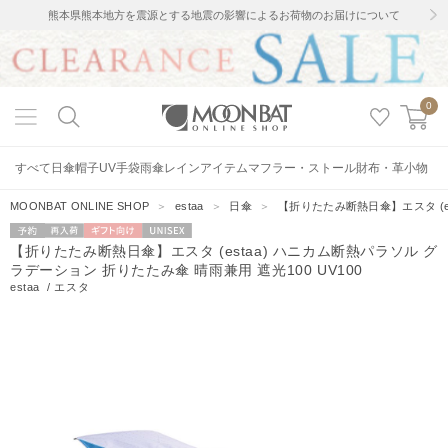
熊本県熊本地方を震源とする地震の影響によるお荷物のお届けについて
0
すべて
日傘
帽子
UV手袋
雨傘
レインアイテム
マフラー・ストール
財布・革小物
MOONBAT ONLINE SHOP
＞
estaa
＞
日傘
＞
【折りたたみ断熱日傘】エスタ (es
予約
再入荷
ギフト向
UNISEX
【折りたたみ断熱日傘】エスタ (estaa) ハニカム断熱パラソル グ
け
ラデーション 折りたたみ傘 晴雨兼用 遮光100 UV100
estaa
/
エスタ
21