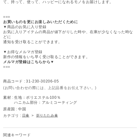
て、持って、使って、ハッピーになれるモノをお届けします。
===
お買いものを更にお楽しみいただくために
▼商品のお気に入り登録
お気に入りアイテムの商品が値下がりした時や、在庫が少なくなった時な
どに
通知を受け取ることができます。
▼お得なメルマガ登録
新作の情報をいち早く受け取ることができます。
メルマガ登録はこちらから▼
===
商品コード :
31-230-30206-05
(お問い合わせの際には、上記品番をお伝え下さい。)
素材 :
生地：ポリエステル100％
ハニカム部分：アルミコーティング
原産国 :
中国
カテゴリ :
日傘
>
折りたたみ傘
関連キーワード