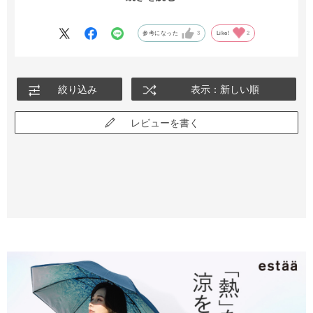
テープの粘着が強いので、マジックテープを縫っている縫い目が
負けてそのうちとれてしまうのではないかと心配になります。そ
の分を評価の星１つ減らしました。
参考になった
3
Like!
2
絞り込み
表示：新しい順
レビューを書く