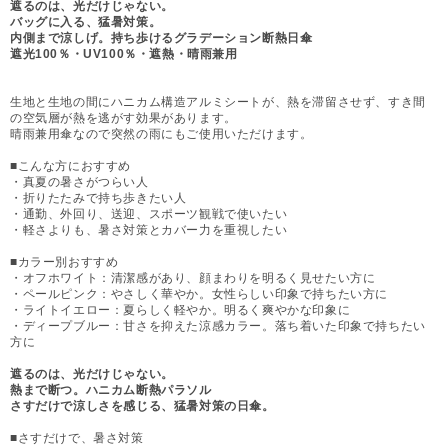
遮るのは、光だけじゃない。
バッグに入る、猛暑対策。
内側まで涼しげ。持ち歩けるグラデーション断熱日傘
遮光100％・UV100％・遮熱・晴雨兼用
生地と生地の間にハニカム構造アルミシートが、熱を滞留させず、すき間
の空気層が熱を逃がす効果があります。
晴雨兼用傘なので突然の雨にもご使用いただけます。
■こんな方におすすめ
・真夏の暑さがつらい人
・折りたたみで持ち歩きたい人
・通勤、外回り、送迎、スポーツ観戦で使いたい
・軽さよりも、暑さ対策とカバー力を重視したい
■カラー別おすすめ
・オフホワイト：清潔感があり、顔まわりを明るく見せたい方に
・ペールピンク：やさしく華やか。女性らしい印象で持ちたい方に
・ライトイエロー：夏らしく軽やか。明るく爽やかな印象に
・ディープブルー：甘さを抑えた涼感カラー。落ち着いた印象で持ちたい
方に
遮るのは、光だけじゃない。
熱まで断つ。ハニカム断熱パラソル
さすだけで涼しさを感じる、猛暑対策の日傘。
■さすだけで、暑さ対策