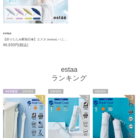
estaa
【折りたたみ断熱日傘】エスタ (estaa) ハニカム断熱パラソル グラデーション 折りたたみ傘 晴雨兼用 遮光100 UV100
¥6,930円(税込)
estaa
ランキング
WEB限定
UNISEX
UNISEX
UNISEX
1
2
3