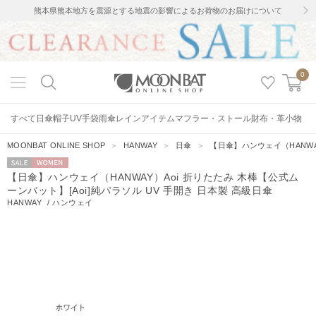
熊本県熊本地方を震源とする地震の影響によるお荷物のお届けについて
0
すべて
日傘
帽子
UV手袋
雨傘
レインアイテム
マフラー・ストール
財布・革小物
MOONBAT ONLINE SHOP
＞
HANWAY
＞
日傘
＞
【日傘】ハンウェイ（HANWAY
セー
WOMEN
【日傘】ハンウェイ（HANWAY）Aoi 折りたたみ 木棒【公式ム
ル
ーンバット】[Aoi]純パラソル UV 手開き 日本製 高級日傘
HANWAY
/
ハンウェイ
37