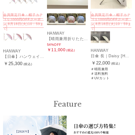
会員限定日傘・帽子カテ
会員限定日傘・帽子カテ
ゴリ1000円OFFクーポ
ゴリ1000円OFFクーポ
ン 8月18日(火)10：59ま
ン 8月18日(火)10：59ま
で
で
HANWAY
【晴雨兼用折りたたみ日傘】ハンウェイ (HANWAY) Socal Gir（ソーカル・ガール） 暑さ対策、紫外線対策、親骨：～50cm 雨の日OK 遮光 UV 晴雨兼用
54%OFF
￥11,000
HANWAY
(税込)
HANWAY
日傘 長｜Daisy [HANWAY]
【日傘】ハンウェイ (HANWAY) Pシエスタ 白ラミネート ナチュラルカラー 長傘 オールウェザー 遮光 竹手元 晴雨兼用 UV 日本製
￥22,000
￥25,300
(税込)
(税込)
＃晴雨兼用
＃送料無料
＃UVカット
Feature