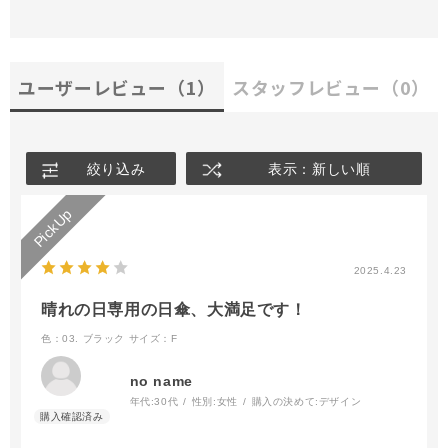
ユーザーレビュー
（1）
スタッフレビュー
（0）
絞り込み
表示：新しい順
2025.4.23
晴れの日専用の日傘、大満足です！
色：03. ブラック
サイズ：F
no name
年代:
30代
性別:
女性
購入の決めて:
デザイン