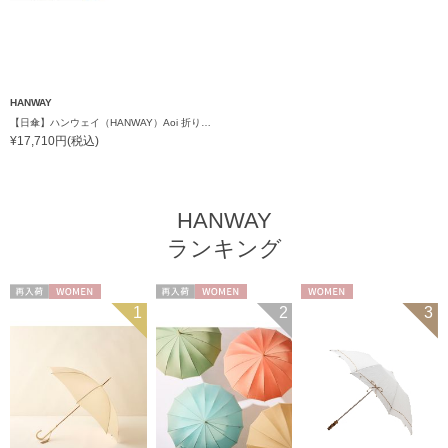
HANWAY
【日傘】ハンウェイ（HANWAY）Aoi 折りたたみ 木棒【公式ムーンバット】[Aoi]純パラソル UV 手開き 日本製 高級日傘
¥17,710円(税込)
HANWAY
ランキング
再入荷
WOMEN
再入荷
WOMEN
WOMEN
1
2
3