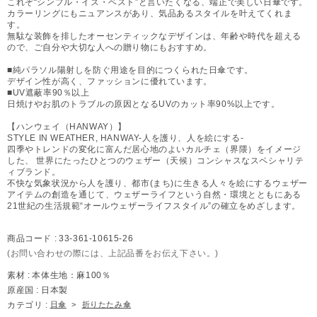
これぞ“シンプル・イズ・ベスト”と言いたくなる、端正で美しい日傘です。
カラーリングにもニュアンスがあり、気品あるスタイルを叶えてくれま
す。
無駄な装飾を排したオーセンティックなデザインは、年齢や時代を超える
ので、ご自分や大切な人への贈り物にもおすすめ。
■純パラソル陽射しを防ぐ用途を目的につくられた日傘です。
デザイン性が高く、ファッションに優れています。
■UV遮蔽率90％以上
日焼けやお肌のトラブルの原因となるUVのカット率90%以上です。
【ハンウェイ（HANWAY）】
STYLE IN WEATHER, HANWAY-人を護り、人を絵にする-
四季やトレンドの変化に富んだ居心地のよいカルチェ（界隈）をイメージ
した、 世界にたったひとつのウェザー（天候）コンシャスなスペシャリテ
ィブランド。
不快な気象状況から人を護り、都市(まち)に生きる人々を絵にするウェザー
アイテムの創造を通じて、ウェザーライフという自然・環境とともにある
21世紀の生活規範“オールウェザーライフスタイル”の確立をめざします。
商品コード :
33-361-10615-26
(お問い合わせの際には、上記品番をお伝え下さい。)
素材 :
本体生地：麻100％
原産国 :
日本製
カテゴリ :
日傘
>
折りたたみ傘