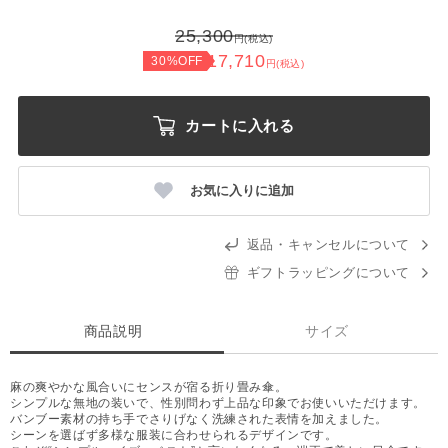
25,300
円(税込)
17,710
30%OFF
円(税込)
カートに入れる
お気に入りに追加
返品・キャンセルについて
ギフトラッピングについて
商品説明
サイズ
麻の爽やかな風合いにセンスが宿る折り畳み傘。
シンプルな無地の装いで、性別問わず上品な印象でお使いいただけます。
バンブー素材の持ち手でさりげなく洗練された表情を加えました。
シーンを選ばず多様な服装に合わせられるデザインです。