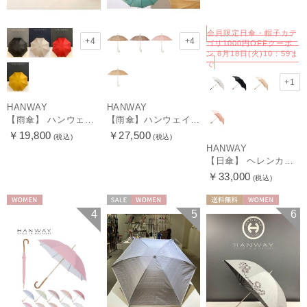
会員限定日傘・帽子カテ
+4
+4
ゴリ1000円OFFクーポ
ン 8月18日(火)10：59ま
で
+1
HANWAY
HANWAY
【雨傘】 ハンウェイ （HANWAY） Couturier クチュリエ 長傘 日本製
【雨傘】ハンウェイ （HANWAY ）真田耳（サナダミミ）長傘 日本製 カーボン骨
￥19,800
￥27,500
(税込)
(税込)
HANWAY
【日傘】 ヘレンカミンスキー（HELEN KAMINSKI） X ハンウェイ (HANWAY) コラボ プロヴァンスタイプ 麻無地 ラフィアコード 折りたたみ傘 曲がり手元 純パラソル
￥33,000
(税込)
WOMEN
セール
WOMEN
送料無料
WOMEN
4
5
6