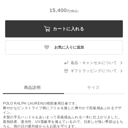
15,400
円(税込)
カートに入れる
お気に入りに追加
返品・キャンセルについて
ギフトラッピングについて
商品説明
サイズ
POLO RALPH LAURENの晴雨兼用日傘です。
爽やかなピンストライプ柄にフリルを施した爽やかで高級感あふれるデザ
イン。
木製の手元ハンドルもあいまって高級感あふれる一本に仕上がりました。
遮熱効果、遮光性、UV遮蔽率を備えているので、日差しが強い季節はもち
ろん、雨の日の紫外線からもお肌を守ります。