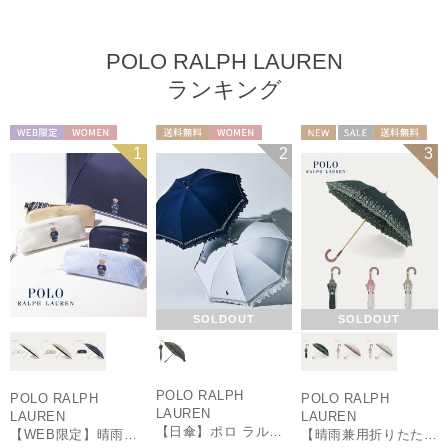
POLO RALPH LAUREN
ランキング
WEB限定
WOMEN
送料無料
WOMEN
NEW
セール
送料無料
1
2
3
ギフト向け
WOMEN
SOLDOUT
SOLDOUT
POLO RALPH
POLO RALPH
POLO RALPH
LAUREN
LAUREN
LAUREN
【日傘】ポロ ラルフ ローレン(POLO RALPH LAUREN)エンブフリル 長傘 【公式ムーンバット】 遮光 遮熱 UV 晴雨兼用
【WEB限定】晴雨兼用折りたたみ日傘 ポロ ラルフ ローレン（POLO RALPH LAUREN）ワンポイントベア 遮光100 UV100
【晴雨兼用折りたたみ日傘】ポロ ラルフ ローレン (POLO RALPH LAUREN) フローラル刺繍 遮光 遮熱 UV