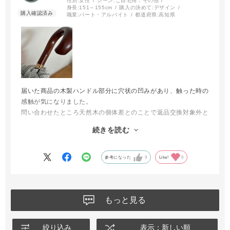
性別:
女性
シーン:
ご自宅用：その他
身長:
151～155cm
購入の決めて:
デザイン
職業:
パート・アルバイト
都道府県:
高知県
届いた商品の木製ハンドル部分に穴状の凹みがあり、触った時の
感触が気になりました。
問い合わせたところ天然木の個体差とのことで返品交換対象外と
の回答でした。
続きを読む
また、商品ページの案内に従って保護パックを外した後は使用済
み扱いとなるようなので、気になる方は開封前によく確認された
方がよいと思います。
参考になった
3
Like!
0
もっと見る
絞り込み
表示：新しい順