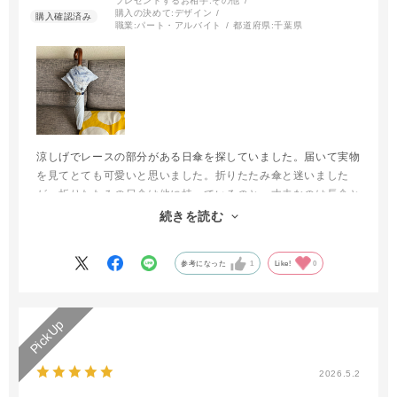
プレゼントするお相手:
その他
購入の決めて:
デザイン
職業:
パート・アルバイト
都道府県:
千葉県
涼しげでレースの部分がある日傘を探していました。届いて実物
を見てとても可愛いと思いました。折りたたみ傘と迷いました
が、折りたたみの日傘は他に持っているのと、丈夫なのは長傘と
知り、できる限り長く使いたいので長傘の日傘を選びました。
続きを読む
大切に使いたいと思います。
参考になった
1
Like!
0
2026.5.2