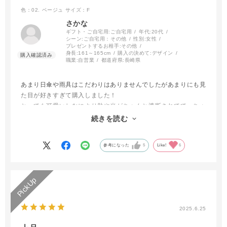
色：02. ベージュ
サイズ：F
さかな
ギフト・ご自宅用:
ご自宅用
年代:
20代
シーン:
ご自宅用：その他
性別:
女性
プレゼントするお相手:
その他
身長:
161～165cm
購入の決めて:
デザイン
職業:
自営業
都道府県:
長崎県
あまり日傘や雨具はこだわりはありませんでしたがあまりにも見
た目が好きすぎて購入しました！
とっても可愛いしなにより熱や光がちゃんと遮断されてて、ちゃ
んとした日傘は日焼け予防だけじゃなく暑さも対策できるんだと
続きを読む
感心しました。これから大切につかいます！
参考になった
5
Like!
6
2025.6.25