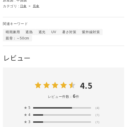
原産国 :
中国製
カテゴリ :
日傘
>
長傘
関連キーワード
晴雨兼用
遮熱
遮光
UV
暑さ対策
紫外線対策
親骨：～50cm
レビュー
4.5
6
レビュー件数：
件
★
5
(4)
★
4
(1)
★
3
(1)