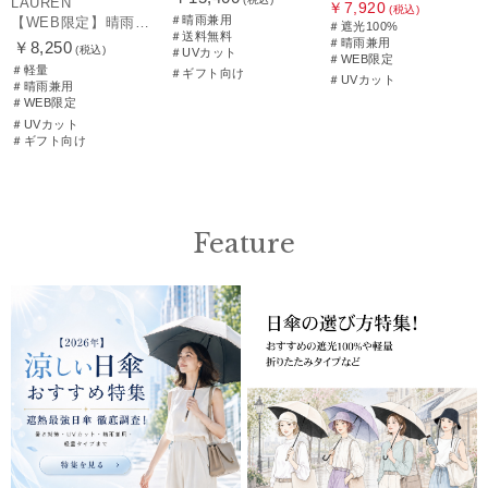
LAUREN
￥7,920
(税込)
＃晴雨兼用
【WEB限定】晴雨兼用折りたたみ日傘 ポロ ラルフ ローレン ポロポニー刺繍 POLO BEAR 雨の日OK 遮光100% 遮熱 簡単開閉 UV100% 晴雨兼用
＃遮光100%
＃送料無料
＃晴雨兼用
￥8,250
(税込)
＃UVカット
＃WEB限定
＃軽量
＃ギフト向け
＃UVカット
＃晴雨兼用
＃WEB限定
＃UVカット
＃ギフト向け
Feature