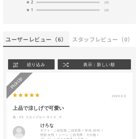
★
2
(0)
★
1
(0)
ユーザーレビュー
（6）
スタッフレビュー
（0）
絞り込み
表示：新しい順
2026.6.6
上品で涼しげで可愛い
色：03. スカイブルー
サイズ：F
けろな
ギフト・ご自宅用:
ご自宅用
年代:
30代
性別:
女性
シーン:
ご自宅用：その他