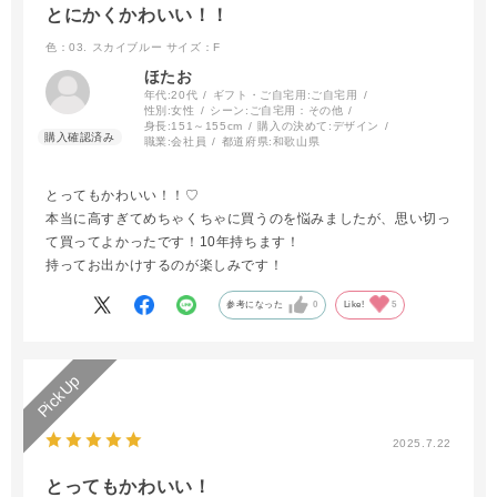
とにかくかわいい！！
色：03. スカイブルー
サイズ：F
ほたお
年代:
20代
ギフト・ご自宅用:
ご自宅用
性別:
女性
シーン:
ご自宅用：その他
身長:
151～155cm
購入の決めて:
デザイン
職業:
会社員
都道府県:
和歌山県
とってもかわいい！！♡
本当に高すぎてめちゃくちゃに買うのを悩みましたが、思い切っ
て買ってよかったです！10年持ちます！
持ってお出かけするのが楽しみです！
参考になった
0
Like!
5
2025.7.22
とってもかわいい！