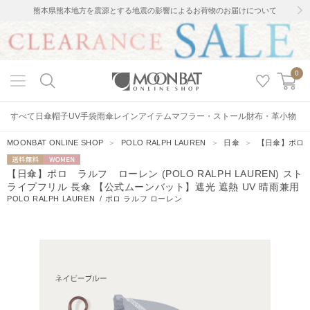
熊本県熊本地方を震源とする地震の影響によるお荷物のお届けについて
0
すべて
日傘
帽子
UV手袋
雨傘
レインアイテム
マフラー・ストール
財布・革小物
MOONBAT ONLINE SHOP
＞
POLO RALPH LAUREN
＞
日傘
＞
【日傘】ポロ ラ
送料無料
WOMEN
【日傘】ポロ ラルフ ローレン (POLO RALPH LAUREN) スト
ライプフリル 長傘 【公式ムーンバット】遮光 遮熱 UV 晴雨兼用
POLO RALPH LAUREN
/
ポロ ラルフ ローレン
431