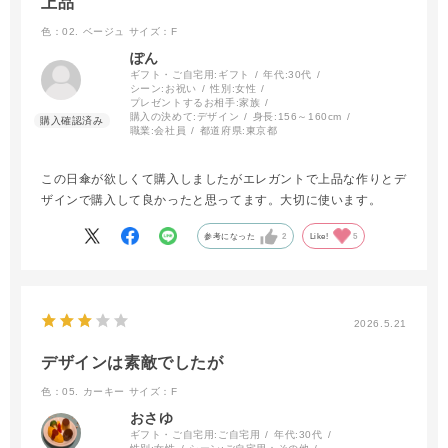
上品
色：02. ベージュ
サイズ：F
ぽん
ギフト・ご自宅用:
ギフト
年代:
30代
シーン:
お祝い
性別:
女性
プレゼントするお相手:
家族
購入の決めて:
デザイン
身長:
156～160cm
職業:
会社員
都道府県:
東京都
この日傘が欲しくて購入しましたがエレガントで上品な作りとデ
ザインで購入して良かったと思ってます。大切に使います。
参考になった
2
Like!
5
2026.5.21
デザインは素敵でしたが
色：05. カーキー
サイズ：F
おさゆ
ギフト・ご自宅用:
ご自宅用
年代:
30代