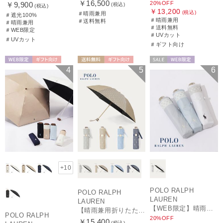
￥16,500
20%OFF
￥9,900
(税込)
(税込)
￥13,200
(税込)
＃晴雨兼用
＃遮光100%
＃晴雨兼用
＃送料無料
＃晴雨兼用
＃送料無料
＃WEB限定
＃UVカット
＃UVカット
＃ギフト向け
WEB限定
ギフト向け
送料無料
ギフト向け
セール
WEB限定
4
5
6
UNISEX
WOMEN
WOMEN
+10
POLO RALPH
POLO RALPH
LAUREN
LAUREN
【WEB限定】晴雨兼用折りたたみ日傘 ポロ ラルフ ローレン（POLO RALPH LAUREN）シャンブレーレース 遮光100 UV100
【晴雨兼用折りたたみ日傘】ポロ ラルフ ローレン (POLO RALPH LAUREN) 先染めジャガード 遮光 UV 遮熱
POLO RALPH
20%OFF
￥15,400
(税込)