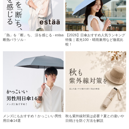
「熱」を「断」ち、 涼を感じる - estaa
【2026】日傘おすすめ人気ランキング
断熱パラソル -
特集｜遮光100・晴雨兼用など徹底比
較！
メンズにもおすすめ！かっこいい男性
秋も紫外線対策は必要？夏との違いや
用日傘14選
日焼けを防ぐ方法を解説