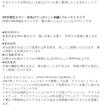
スタイリングを問わない上品なカラーも長く愛用したくなるポイントで
す。
WEB限定カラー：赤色のワンポイント刺繍×ブルーストライプ
待望のWEB限定カラーです。夏の装いにもぴったりなデザインです。
■遮光率99％
直射日光を99％遮るので、強い日差しを遮り、日中でも快適に過ごせま
す。
■遮熱効果
光を反射させることで温度の上昇を防ぎ、涼しくご使用いただけます。暑
さ対策にも活用されています。
■UV遮蔽率99％
日焼けやお肌のトラブルの原因となるUVのカット率99%以上です。
■晴雨兼用
日傘の機能を携えながら、雨も防ぐことができます。突然の雨でも安心し
てご使用いただけます。
【 ポロ ラルフ ローレン（POLO RALPH LAUREN）】
1967年にアメリカ・ニューヨークで創業して以来、アメリカントラッド、
アイビーファッションの中心的存在として世界中のファンを魅了し続ける
ファッションブランドです。
イギリスの伝統的なファッションをアメリカ流にアレンジした、アメリカ
ントラッド、アイビーファッションの中心的なブランドで、アメリカのよ
り豊かで理想的なライフスタイルである上流階級の持つスタイルを提案し
ます。