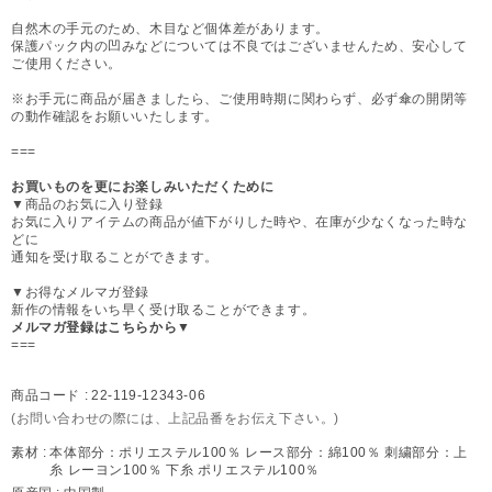
自然木の手元のため、木目など個体差があります。
保護パック内の凹みなどについては不良ではございませんため、安心して
ご使用ください。
※お手元に商品が届きましたら、ご使用時期に関わらず、必ず傘の開閉等
の動作確認をお願いいたします。
===
お買いものを更にお楽しみいただくために
▼商品のお気に入り登録
お気に入りアイテムの商品が値下がりした時や、在庫が少なくなった時な
どに
通知を受け取ることができます。
▼お得なメルマガ登録
新作の情報をいち早く受け取ることができます。
メルマガ登録はこちらから▼
===
商品コード :
22-119-12343-06
(お問い合わせの際には、上記品番をお伝え下さい。)
素材 :
本体部分：ポリエステル100％ レース部分：綿100％ 刺繍部分：上
糸 レーヨン100％ 下糸 ポリエステル100％