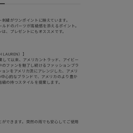
ー刺繍がワンポイントに映えています。
ールドのパーツが高級感を添えるポイント。
ンは、プレゼントにもオススメです。
 LAUREN）】
創業して以来、アメリカントラッド、アイビー
中のファンを魅了し続けるファッションブラ
ションをアメリカ流にアレンジした、アメリ
の中心的なブランドで、アメリカのより豊か
階級の持つスタイルを提案します。
とができます。突然の雨でも安心してご使用