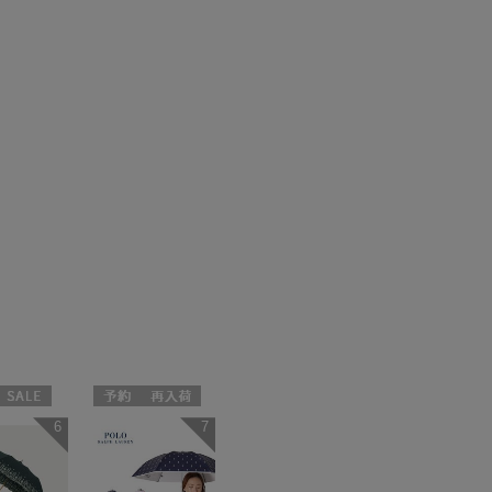
セール
予約
再入荷
6
7
料
セール
向け
送料無料
N
ギフト向け