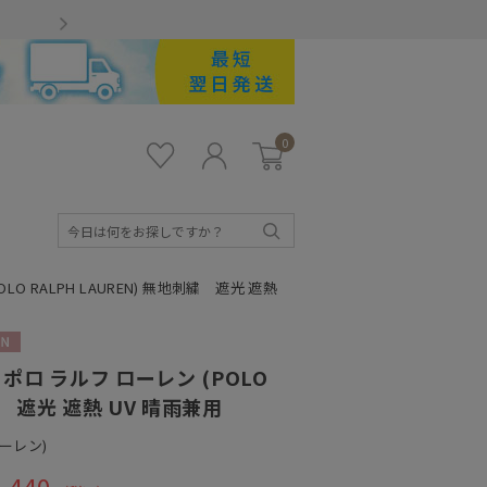
Gmailをお使いのお客様
0
お気
ロ
カー
に入
グ
ト
り
イ
ン
検
索
 RALPH LAUREN) 無地刺繍 遮光 遮熱
N
ロ ラルフ ローレン (POLO
繍 遮光 遮熱 UV 晴雨兼用
ローレン)
,440