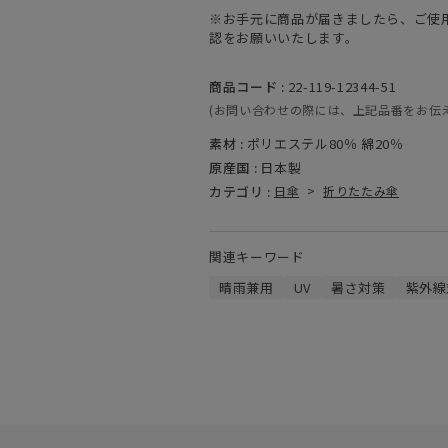
※お手元に商品が届きましたら、ご使
認をお願いいたします。
商品コード :
22-119-12344-51
(お問い合わせの際には、上記品番をお伝
素材 :
ポリエステル80％ 綿20％
原産国 :
日本製
カテゴリ :
日傘
>
折りたたみ傘
関連キーワード
晴雨兼用
UV
暑さ対策
紫外線