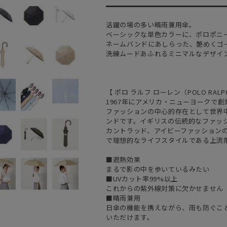
活躍の場の多い晴雨兼用傘。
ベーシックな単色カラーに、ポロポニ
ネームバンドにあしらった、艶めくゴ
洗練ムードあふれるミニマルなデザイ
【 ポロ ラルフ ローレン（POLO RALPH
1967年にアメリカ・ニューヨークで
ファッションの中心的存在として世界
ンドです。イギリスの伝統的なファッ
カントラッド、アイビーファッション
で理想的なライフスタイルである上流
■遮熱効果
まるで影の中を歩いているみたい
■UVカット率99%以上
これからの紫外線対策に欠かせません
■晴雨兼用
日傘の機能を携えながら、雨も防ぐこ
いただけます。