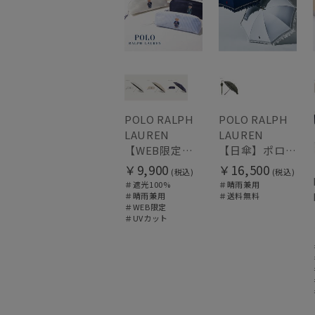
POLO RALPH
POLO RALPH
LAUREN
LAUREN
【WEB限定】晴雨兼用折りたたみ日傘 ポロ ラルフ ローレン（POLO RALPH LAUREN）ワンポイントベア 遮光100 UV100
【日傘】ポロ ラルフ ローレン(POLO RALPH LAUREN)エンブフリル 長傘 【公式ムーンバット】 遮光 遮熱 UV 晴雨兼用
￥9,900
￥16,500
(税込)
(税込)
＃遮光100%
＃晴雨兼用
＃晴雨兼用
＃送料無料
＃WEB限定
＃UVカット