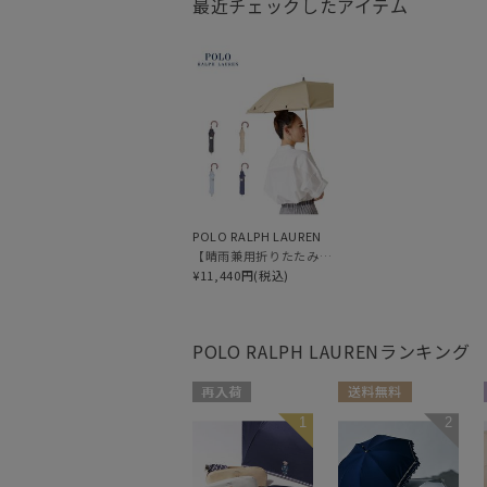
最近チェックしたアイテム
POLO RALPH LAUREN
【晴雨兼用折りたたみ日傘】ポロ ラルフ ローレン (POLO RALPH LAUREN) 無地刺繍 遮光 遮熱 UV 晴雨兼用
¥11,440円(税込)
POLO RALPH LAUREN
ランキング
再入荷
送料無料
1
2
WEB限定
WOMEN
WOMEN