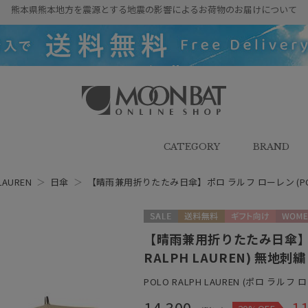
熊本県熊本地方を震源とする地震の影響によるお荷物のお届けについて
雨傘・日傘・マフラー・ストール・
帽子の通販｜MOONBAT ONLINE
SHOP（ムーンバットオンラインシ
CATEGORY
BRAND
ョップ）
LAUREN
＞
日傘
＞
【晴雨兼用折りたたみ日傘】ポロ ラルフ ローレン (POLO
セール
送料無料
ギフト向け
WOME
【晴雨兼用折りたたみ日傘】ポ
RALPH LAUREN) 無地刺
POLO RALPH LAUREN (ポロ ラルフ 
14,300
11