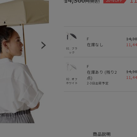
20%OFF
円(税込)
F
14,3
在庫なし
11,4
01. ブラ
ック
F
14,3
在庫あり (残り
2
11,4
点)
02. オフ
2-3日出荷予定
ホワイト
商品説明