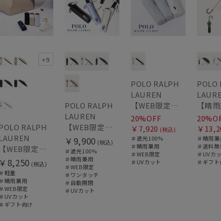
+9
POLO RALPH
POLO
LAUREN
LAUR
【WEB限定】晴雨兼用折りたたみ日傘 ポロ ラルフ ローレン（POLO RALPH LAUREN）シャンブレーレース 遮光100 UV100
POLO RALPH
LAUREN
20%OFF
20%O
【WEB限定】晴雨兼用自動開閉日傘 ポロ ラルフ ローレン（POLO RALPH LAUREN）ベア 遮光100 UV100 ワンタッチ開閉
POLO RALPH
￥7,920
￥13,2
(税込)
LAUREN
＃遮光100%
＃晴雨兼
￥9,900
(税込)
＃晴雨兼用
＃送料無
【WEB限定】晴雨兼用折りたたみ日傘 ポロ ラルフ ローレン ポロポニー刺繍 POLO BEAR 雨の日OK 遮光100% 遮熱 簡単開閉 UV100% 晴雨兼用
＃遮光100%
＃WEB限定
＃UVカ
＃晴雨兼用
￥8,250
＃UVカット
＃ギフト
(税込)
＃WEB限定
＃軽量
＃ワンタッチ
＃晴雨兼用
＃自動開閉
＃WEB限定
＃UVカット
＃UVカット
＃ギフト向け