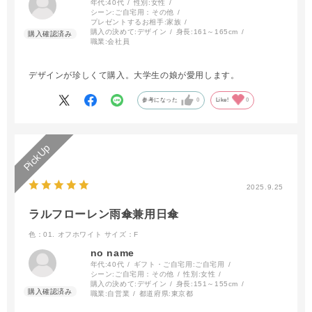
年代:
40代
性別:
女性
シーン:
ご自宅用：その他
プレゼントするお相手:
家族
購入の決めて:
デザイン
身長:
161～165cm
職業:
会社員
デザインが珍しくて購入。大学生の娘が愛用します。
参考になった
0
Like!
0
2025.9.25
ラルフローレン雨傘兼用日傘
色：01. オフホワイト
サイズ：F
no name
年代:
40代
ギフト・ご自宅用:
ご自宅用
シーン:
ご自宅用：その他
性別:
女性
購入の決めて:
デザイン
身長:
151～155cm
職業:
自営業
都道府県:
東京都