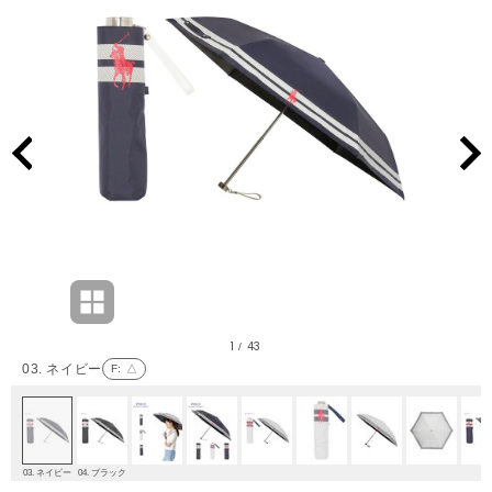
1
43
/
03. ネイビー
F
: △
03. ネイビー
04. ブラック