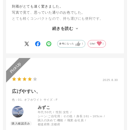
到着がとても速く驚きました。
写真で見て、思っていた通りのお色でした。
とても軽くコンパクトなので、持ち運びにも便利です。
初回割引と期間限定のミニプレゼントもあり、お得に購入する方
続きを読む
ができ、とても満足です。また機会があれば利用したいと思いま
す。
参考になった
1
Like!
1
2025.8.30
広げやすい、
色：01. オフホワイト
サイズ：F
みずこ
年代:
50代
性別:
女性
シーン:
ご自宅用：その他
身長:
161～165cm
購入の決めて:
機能
職業:
会社員
都道府県:
京都府