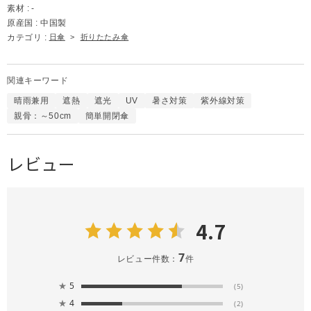
素材 :
-
原産国 :
中国製
カテゴリ :
日傘
>
折りたたみ傘
関連キーワード
晴雨兼用
遮熱
遮光
UV
暑さ対策
紫外線対策
親骨：～50cm
簡単開閉傘
レビュー
4.7
7
レビュー件数：
件
★
5
(5)
★
4
(2)