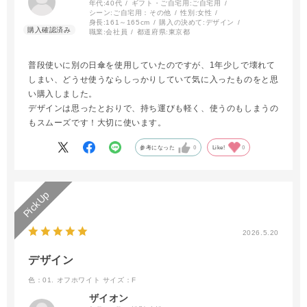
年代:
40代
ギフト・ご自宅用:
ご自宅用
シーン:
ご自宅用：その他
性別:
女性
身長:
161～165cm
購入の決めて:
デザイン
職業:
会社員
都道府県:
東京都
普段使いに別の日傘を使用していたのですが、1年少しで壊れて
しまい、どうせ使うならしっかりしていて気に入ったものをと思
い購入しました。
デザインは思ったとおりで、持ち運びも軽く、使うのもしまうの
もスムーズです！大切に使います。
参考になった
0
Like!
0
2026.5.20
デザイン
色：01. オフホワイト
サイズ：F
ザイオン