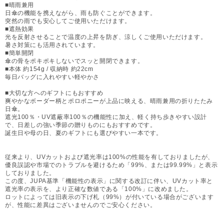
■晴雨兼用
日傘の機能を携えながら、雨も防ぐことができます。
突然の雨でも安心してご使用いただけます。
■遮熱効果
光を反射させることで温度の上昇を防ぎ、涼しくご使用いただけます。
暑さ対策にも活用されています。
■簡単開閉
傘の骨をポキポキしないでスッと開閉できます。
■本体 約154g / 収納時 約22cm
毎日バッグに入れやすい軽やかさ
■大切な方へのギフトにもおすすめ
爽やかなボーダー柄とポロポニーが上品に映える、晴雨兼用の折りたたみ
日傘。
遮光100％・UV遮蔽率100％の機能性に加え、軽く持ち歩きやすい設計
で、日差しの強い季節の贈りものにもおすすめです。
誕生日や母の日、夏のギフトにも選びやすい一本です。
従来より、UVカットおよび遮光率は100%の性能を有しておりましたが、
優良誤認や市場でのトラブルを避けるため「99%、または99.99%」と表示
しておりました。
この度、JUPA基準「機能性の表示」に関する改訂に伴い、UVカット率と
遮光率の表示を、より正確な数値である「100%」に改めました。
ロットによっては旧表示の下げ札（99%）が付いている場合がございます
が、性能に差異はございませんのでご安心ください。