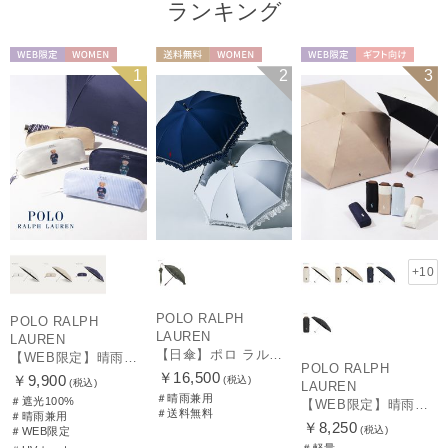
ランキング
WEB限定
WOMEN
送料無料
WOMEN
WEB限定
ギフト向け
1
2
3
UNISEX
+10
POLO RALPH
POLO RALPH
LAUREN
LAUREN
【日傘】ポロ ラルフ ローレン(POLO RALPH LAUREN)エンブフリル 長傘 【公式ムーンバット】 遮光 遮熱 UV 晴雨兼用
【WEB限定】晴雨兼用折りたたみ日傘 ポロ ラルフ ローレン（POLO RALPH LAUREN）ワンポイントベア 遮光100 UV100
POLO RALPH
￥16,500
￥9,900
(税込)
(税込)
LAUREN
＃晴雨兼用
＃遮光100%
【WEB限定】晴雨兼用折りたたみ日傘 ポロ ラルフ ローレン ポロポニー刺繍 POLO BEAR 雨の日OK 遮光100% 遮熱 簡単開閉 UV100% 晴雨兼用
＃送料無料
＃晴雨兼用
￥8,250
(税込)
＃WEB限定
＃軽量