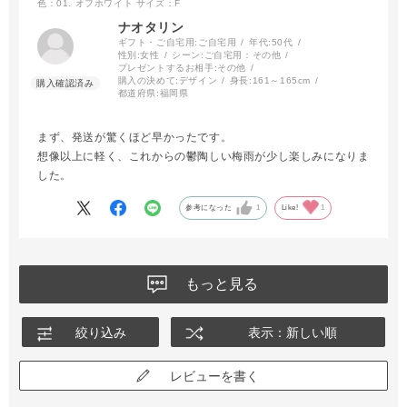
色：01. オフホワイト
サイズ：F
ナオタリン
ギフト・ご自宅用:
ご自宅用
年代:
50代
性別:
女性
シーン:
ご自宅用：その他
プレゼントするお相手:
その他
購入の決めて:
デザイン
身長:
161～165cm
都道府県:
福岡県
まず、発送が驚くほど早かったです。
想像以上に軽く、これからの鬱陶しい梅雨が少し楽しみになりま
した。
参考になった
1
Like!
1
もっと見る
絞り込み
表示：新しい順
レビューを書く