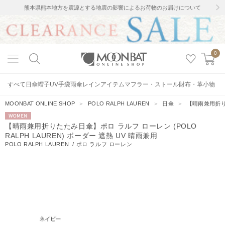
熊本県熊本地方を震源とする地震の影響によるお荷物のお届けについて
0
すべて
日傘
帽子
UV手袋
雨傘
レインアイテム
マフラー・ストール
財布・革小物
MOONBAT ONLINE SHOP
＞
POLO RALPH LAUREN
＞
日傘
＞
【晴雨兼用折りた
WOMEN
【晴雨兼用折りたたみ日傘】ポロ ラルフ ローレン (POLO
RALPH LAUREN) ボーダー 遮熱 UV 晴雨兼用
POLO RALPH LAUREN
/
ポロ ラルフ ローレン
34