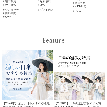
＃晴雨兼用
＃送料無料
＃晴雨兼用
＃WEB限定
＃UVカット
＃WEB限定
＃ワンタッチ
＃ギフト向け
＃UVカット
＃自動開閉
＃UVカット
Feature
【2026年】涼しい日傘おすすめ特集。
【2026年】日傘の選び方おすすめ特