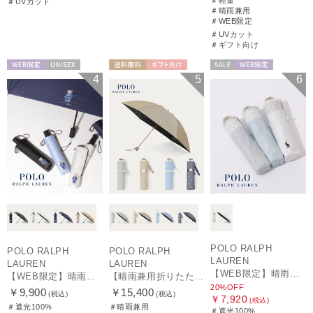
＃UVカット
＃晴雨兼用
＃WEB限定
＃UVカット
＃ギフト向け
WEB限定
UNISEX
送料無料
ギフト向け
セール
WEB限定
4
5
6
WOMEN
WOMEN
POLO RALPH
POLO RALPH
POLO RALPH
LAUREN
LAUREN
LAUREN
【WEB限定】晴雨兼用折りたたみ日傘 ポロ ラルフ ローレン（POLO RALPH LAUREN）シャンブレーレース 遮光100 UV100
【WEB限定】晴雨兼用自動開閉日傘 ポロ ラルフ ローレン（POLO RALPH LAUREN）ベア 遮光100 UV100 ワンタッチ開閉
【晴雨兼用折りたたみ日傘】ポロ ラルフ ローレン (POLO RALPH LAUREN) 先染めジャガード 遮光 UV 遮熱
20%OFF
￥9,900
￥15,400
(税込)
(税込)
￥7,920
(税込)
＃遮光100%
＃晴雨兼用
＃遮光100%