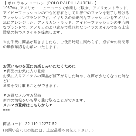
【 ポロ ラルフ ローレン（POLO RALPH LAUREN）】
1967年にアメリカ・ニューヨークで創業して以来、アメリカントラッド、
アイビーファッションの中心的存在として世界中のファンを魅了し続ける
ファッションブランドです。イギリスの伝統的なファッションをアメリカ
流にアレンジした、アメリカントラッド、アイビーファッションの中心的
なブランドで、アメリカのより豊かで理想的なライフスタイルである上流
階級の持つスタイルを提案します。
※お手元に商品が届きましたら、ご使用時期に関わらず、必ず傘の開閉等
の動作確認をお願いいたします。
===
お買いものを更にお楽しみいただくために
▼商品のお気に入り登録
お気に入りアイテムの商品が値下がりした時や、在庫が少なくなった時な
どに
通知を受け取ることができます。
▼お得なメルマガ登録
新作の情報をいち早く受け取ることができます。
メルマガ登録はこちらから▼
===
商品コード :
22-119-12277-52
(お問い合わせの際には、上記品番をお伝え下さい。)