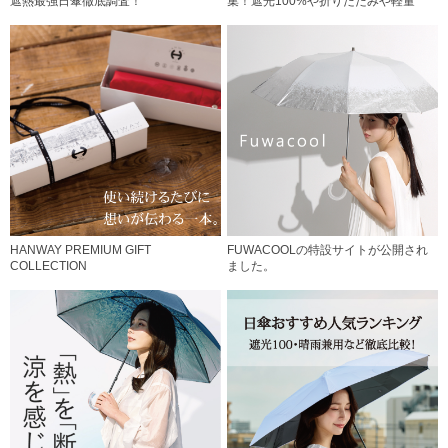
遮熱最強日傘徹底調査！
集！遮光100%や折りたたみや軽量
HANWAY PREMIUM GIFT
FUWACOOLの特設サイトが公開され
COLLECTION
ました。