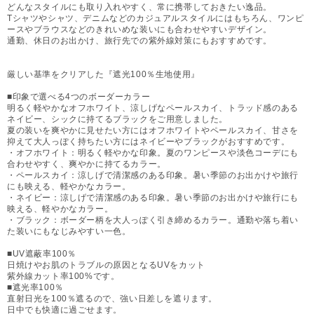
どんなスタイルにも取り入れやすく、常に携帯しておきたい逸品。
Tシャツやシャツ、デニムなどのカジュアルスタイルにはもちろん、ワンピ
ースやブラウスなどのきれいめな装いにも合わせやすいデザイン。
通勤、休日のお出かけ、旅行先での紫外線対策にもおすすめです。
厳しい基準をクリアした『遮光100％生地使用』
■印象で選べる4つのボーダーカラー
明るく軽やかなオフホワイト、涼しげなペールスカイ、トラッド感のある
ネイビー、シックに持てるブラックをご用意しました。
夏の装いを爽やかに見せたい方にはオフホワイトやペールスカイ、甘さを
抑えて大人っぽく持ちたい方にはネイビーやブラックがおすすめです。
・オフホワイト：明るく軽やかな印象。夏のワンピースや淡色コーデにも
合わせやすく、爽やかに持てるカラー。
・ペールスカイ：涼しげで清潔感のある印象。暑い季節のお出かけや旅行
にも映える、軽やかなカラー。
・ネイビー：涼しげで清潔感のある印象。暑い季節のお出かけや旅行にも
映える、軽やかなカラー。
・ブラック：ボーダー柄を大人っぽく引き締めるカラー。通勤や落ち着い
た装いにもなじみやすい一色。
■UV遮蔽率100％
日焼けやお肌のトラブルの原因となるUVをカット
紫外線カット率100%です。
■遮光率100％
直射日光を100％遮るので、強い日差しを遮ります。
日中でも快適に過ごせます。