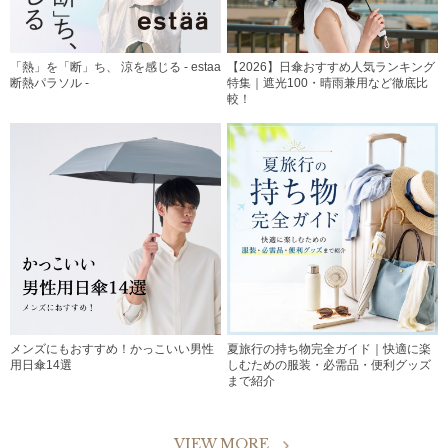
「熱」を「断」ち、 涼を感じる - estaa
【2026】日傘おすすめ人気ランキング
断熱パラソル -
特集｜遮光100・晴雨兼用など徹底比
較！
メンズにもおすすめ！かっこいい男性
夏旅行の持ち物完全ガイド｜快適に楽
用日傘14選
しむための服装・必需品・便利グッズ
まで紹介
VIEW MORE