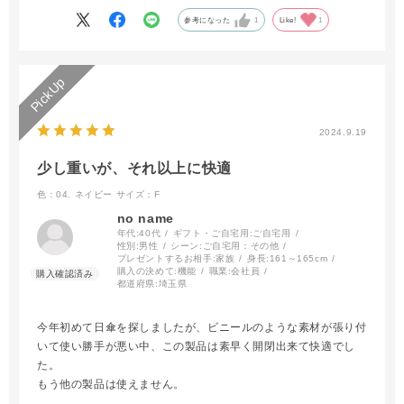
参考になった
1
Like!
1
2024.9.19
少し重いが、それ以上に快適
色：04. ネイビー
サイズ：F
no name
年代:
40代
ギフト・ご自宅用:
ご自宅用
性別:
男性
シーン:
ご自宅用：その他
プレゼントするお相手:
家族
身長:
161～165cm
購入の決めて:
機能
職業:
会社員
都道府県:
埼玉県
今年初めて日傘を探しましたが、ビニールのような素材が張り付
いて使い勝手が悪い中、この製品は素早く開閉出来て快適でし
た。
もう他の製品は使えません。