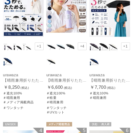
+1
+4
+1
urawaza
urawaza
urawaza
【晴雨兼用折りたたみ日傘】ウラワザ（urawaza）無地 55㎝ 晴雨兼用 遮光100% UV100% 自動開閉 ワンタッチ
【晴雨兼用折りたたみ日傘】パッとさして、サッとしまえる傘コワザ(kowaza) プレーン 50 遮光100% UV100% 自動開閉傘 ワンタッチ
【晴雨兼用折りたたみ日傘】ウラワザ（urawaza） 無地 55㎝ 折りたたみ傘 晴雨兼用 100%遮光 UV100%
￥8,250
￥6,600
￥7,700
(税込)
(税込)
(税込)
＃遮光100%
＃遮光100%
＃遮光100%
＃晴雨兼用
＃軽量
＃晴雨兼用
＃メディア掲載商品
＃晴雨兼用
＃ワンタッチ
＃ワンタッチ
＃UVカット
UNISEX
メディア掲載商
予約
再入荷
4
5
6