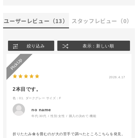
ユーザーレビュー
（13）
スタッフレビュー
（0）
絞り込み
表示：新しい順
2026.4.17
2本目です。
色：01. ダークグレー
サイズ：F
no name
年代:
30代
性別:
女性
購入の決めて:
機能
折りたたみ傘を畳むのが大の苦手で調べたところこちらを発見。