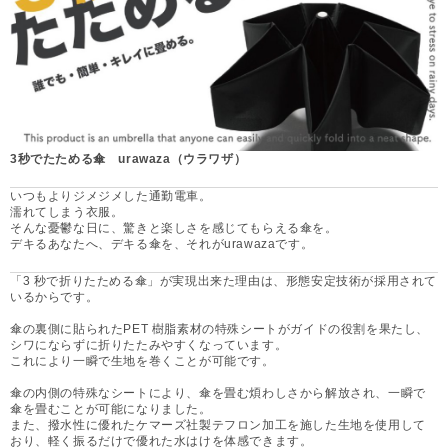
3秒でたためる傘 urawaza（ウラワザ）
いつもよりジメジメした通勤電車。
濡れてしまう衣服。
そんな憂鬱な日に、驚きと楽しさを感じてもらえる傘を。
デキるあなたへ、デキる傘を、それがurawazaです。
「3 秒で折りたためる傘」が実現出来た理由は、形態安定技術が採用されて
いるからです。
傘の裏側に貼られたPET 樹脂素材の特殊シートがガイドの役割を果たし、
シワにならずに折りたたみやすくなっています。
これにより一瞬で生地を巻くことが可能です。
傘の内側の特殊なシートにより、傘を畳む煩わしさから解放され、一瞬で
傘を畳むことが可能になりました。
また、撥水性に優れたケマーズ社製テフロン加工を施した生地を使用して
おり、軽く振るだけで優れた水はけを体感できます。