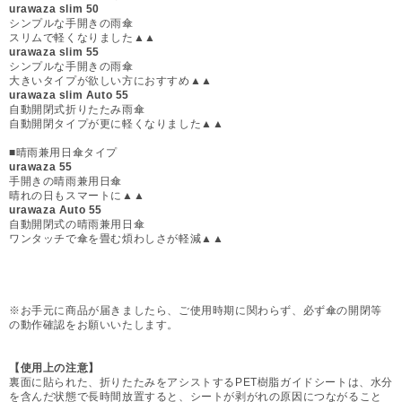
urawaza slim 50
シンプルな手開きの雨傘
スリムで軽くなりました▲▲
urawaza slim 55
シンプルな手開きの雨傘
大きいタイプが欲しい方におすすめ▲▲
urawaza slim Auto 55
自動開閉式折りたたみ雨傘
自動開閉タイプが更に軽くなりました▲▲
■晴雨兼用日傘タイプ
urawaza 55
手開きの晴雨兼用日傘
晴れの日もスマートに▲▲
urawaza Auto 55
自動開閉式の晴雨兼用日傘
ワンタッチで傘を畳む煩わしさが軽減▲▲
※お手元に商品が届きましたら、ご使用時期に関わらず、必ず傘の開閉等
の動作確認をお願いいたします。
【使用上の注意】
裏面に貼られた、折りたたみをアシストするPET樹脂ガイドシートは、水分
を含んだ状態で長時間放置すると、シートが剥がれの原因につながること