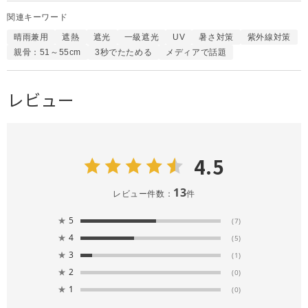
関連キーワード
晴雨兼用
遮熱
遮光
一級遮光
UV
暑さ対策
紫外線対策
親骨：51～55cm
3秒でたためる
メディアで話題
レビュー
4.5
13
レビュー件数：
件
★
5
(7)
★
4
(5)
★
3
(1)
★
2
(0)
★
1
(0)