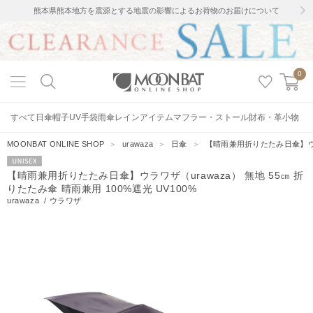
熊本県熊本地方を震源とする地震の影響によるお荷物のお届けについて
0
すべて
日傘
帽子
UV手袋
雨傘
レインアイテム
マフラー・ストール
財布・革小物
MOONBAT ONLINE SHOP
＞
urawaza
＞
日傘
＞
【晴雨兼用折りたたみ日傘】ウラワ
UNISEX
【晴雨兼用折りたたみ日傘】ウラワザ（urawaza） 無地 55㎝ 折
りたたみ傘 晴雨兼用 100%遮光 UV100%
urawaza
/
ウラワザ
160