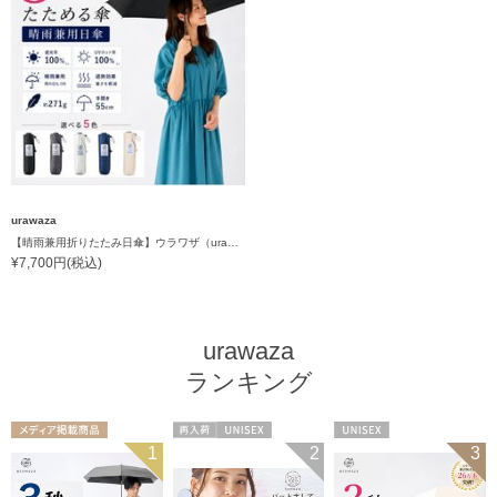
urawaza
【晴雨兼用折りたたみ日傘】ウラワザ（urawaza） 無地 55㎝ 折りたたみ傘 晴雨兼用 100%遮光 UV100%
¥7,700円(税込)
urawaza
ランキング
メディア掲載商
再入荷
UNISEX
UNISEX
1
2
3
品
UNISEX