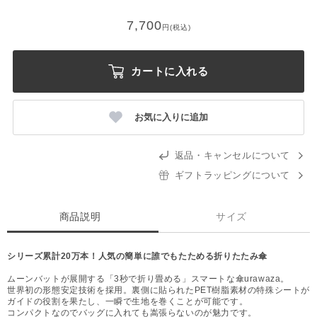
7,700
円(税込)
カートに入れる
お気に入りに追加
返品・キャンセルについて
ギフトラッピングについて
商品説明
サイズ
シリーズ累計20万本！人気の簡単に誰でもたためる折りたたみ傘
ムーンバットが展開する「3秒で折り畳める」スマートな傘urawaza。
世界初の形態安定技術を採用。裏側に貼られたPET樹脂素材の特殊シートが
ガイドの役割を果たし、一瞬で生地を巻くことが可能です。
コンパクトなのでバッグに入れても嵩張らないのが魅力です。