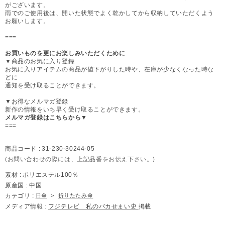
がございます。
雨でのご使用後は、開いた状態でよく乾かしてから収納していただくよう
お願いします。
===
お買いものを更にお楽しみいただくために
▼商品のお気に入り登録
お気に入りアイテムの商品が値下がりした時や、在庫が少なくなった時な
どに
通知を受け取ることができます。
▼お得なメルマガ登録
新作の情報をいち早く受け取ることができます。
メルマガ登録はこちらから▼
===
商品コード :
31-230-30244-05
(お問い合わせの際には、上記品番をお伝え下さい。)
素材 :
ポリエステル100％
原産国 :
中国
カテゴリ :
日傘
>
折りたたみ傘
メディア情報 :
フジテレビ 私のバカせまい史
掲載