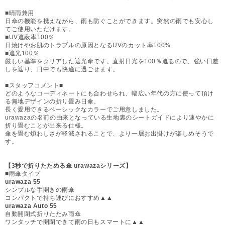
■晴雨兼用
日傘の機能を携えながら、雨も防ぐことができます。突然の雨でも安心し
てご使用いただけます。
■UV遮蔽率100％
日焼けやお肌のトラブルの原因となるUVのカット率100%
■遮光100％
厳しい基準をクリアした遮光傘です。直射日光を100％遮るので、強い日差
しを遮り、日中でも快適に過ごせます。
■スタッフコメント■
どのようなコーディネートにも合わせられ、幅広い年代の方に使って頂け
る無地デザインの折り畳み日傘。
長く愛用できるベーシックなカラーでご用意しました。
urawazaの名前の由来となっている生地裏のシートガイドにより速やかに
折り畳むことが出来る仕様。
傘を畳む煩わしさが軽減されることで、より一層お出掛けが楽しめそうで
す。
【3秒で折りたためる傘 urawazaシリーズ】
■雨傘タイプ
urawaza 55
シンプルな手開きの雨傘
コンパクトで持ち運びにおすすめ▲▲
urawaza Auto 55
自動開閉式折りたたみ雨傘
ワンタッチで開閉できて雨の日もスマートに▲▲