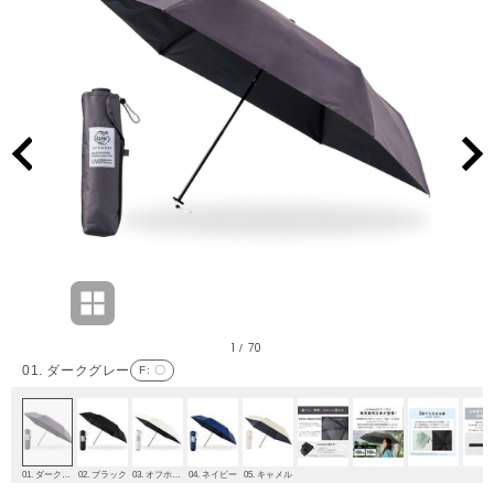
1
70
/
01. ダークグレー
F
: 〇
01. ダークグレー
02. ブラック
03. オフホワイト
04. ネイビー
05. キャメル