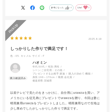
淡い色のほ方が熱がこもりにくいと思いキャメルを選択。落ち着
いたベージュで汚れも目立ちにくく
参考になった
4
Like!
3
男女ともに使える色だと思う
2025.8.19
しっかりした作りで満足です！
色：05. キャメル
サイズ：F
ハオミン
年代:
50代
性別:
男性
シーン:
ご自宅用：その他
プレゼントするお相手:
家族
購入の決めて:
機能
身長:
166～170cm
職業:
会社員
都道府県:
宮城県
以前テレビで見たのをきっかけに、自分用にurawzaを買い、ア
メリカにいる従兄弟にプレゼントでurawzaを贈り、今回は妻に
晴雨兼用urawzaをプレゼントしました。晴雨兼用なので生地は
少し厚めでしたがしっかりした作りで満足です。