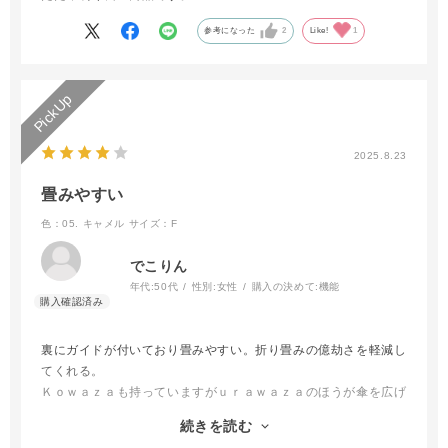
参考になった
2
Like!
1
2025.8.23
畳みやすい
色：05. キャメル
サイズ：F
でこりん
年代:
50代
性別:
女性
購入の決めて:
機能
裏にガイドが付いており畳みやすい。折り畳みの億劫さを軽減し
てくれる。
Ｋｏｗａｚａも持っていますがｕｒａｗａｚａのほうが傘を広げ
る時もさっと広がる
続きを読む
（ｋｏｗａｚａはとても固くて力がいる）