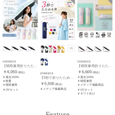
品
UNISEX
メディア掲載商
品
ギフト向け
UNISEX
+1
urawaza
urawaza
【晴雨兼用折りたたみ日傘】パッとさして、サッとしまえる傘コワザ(kowaza) ボーダー 50 遮光100% UV100%
【晴雨兼用折りたたみ日傘】パッとさして、サッとしまえる傘コワザ(kowaza) ライトボーダー 50 遮光100% UV100%
￥6,050
￥6,600
(税込)
(税込)
urawaza
＃遮光100%
＃遮光100%
【3秒で折りたためる 雨傘】urawaza(ウラワザ) slim 55cmUV プレーン UV加工
＃軽量
＃晴雨兼用
￥5,500
(税込)
＃晴雨兼用
＃メディア掲載商品
＃メディア掲載商品
＃UVカット
＃UVカット
＃ギフト向け
Feature