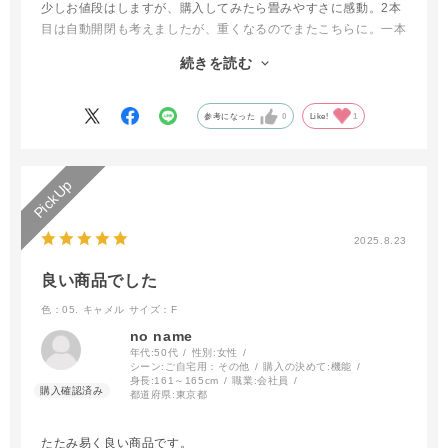
少しお値段はしますが、購入してみたら畳みやすさに感動。2本
目は自動開閉も考えましたが、重くなるのでまたこちらに。一本
目の白は汚れが目立ってしまったのでベージュにしました。遮光
続きを読む
も完璧だし、造りもしっかりしているので、浮気はしないと思い
ます。これからもリピートします。
参考になった
0
Like!
1
2025.8.23
良い商品でした
色：05. キャメル
サイズ：F
no name
年代:
50代
性別:
女性
シーン:
ご自宅用：その他
購入の決めて:
機能
身長:
161～165cm
職業:
会社員
都道府県:
東京都
たたみ易く良い商品です。